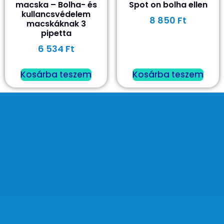
macska – Bolha- és
Spot on bolha ellen
kullancsvédelem
8 850
Ft
macskáknak 3
pipetta
6 534
Ft
Kosárba teszem
Kosárba teszem