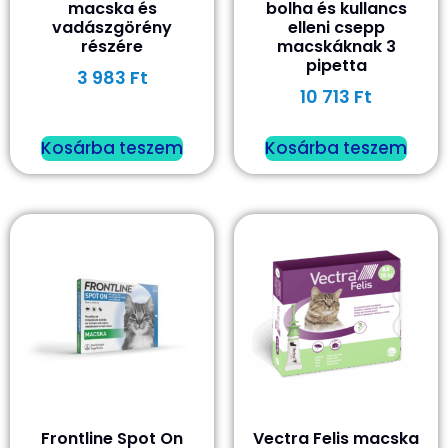
macska és
bolha és kullancs
vadászgörény
elleni csepp
részére
macskáknak 3
pipetta
3 983
Ft
10 713
Ft
Kosárba teszem
Kosárba teszem
Frontline Spot On
Vectra Felis macska