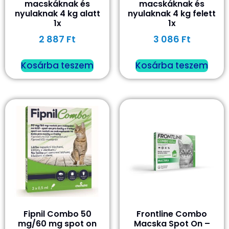
macskáknak és
macskáknak és
nyulaknak 4 kg alatt
nyulaknak 4 kg felett
1x
1x
2 887
Ft
3 086
Ft
Kosárba teszem
Kosárba teszem
Fipnil Combo 50
Frontline Combo
mg/60 mg spot on
Macska Spot On –