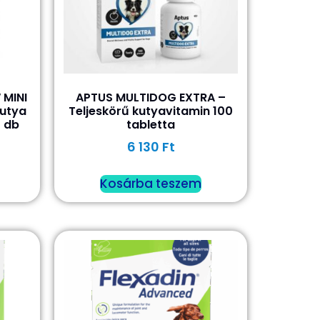
 MINI
APTUS MULTIDOG EXTRA –
utya
Teljeskörű kutyavitamin 100
0 db
tabletta
6 130
Ft
Kosárba teszem