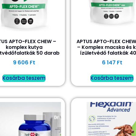
TUS APTO-FLEX CHEW –
APTUS APTO-FLEX CHEW
komplex kutya
– Komplex macska és k
etvédőfalatkák 50 darab
ízületvédő falatkák 4
9 606
Ft
6 147
Ft
Kosárba teszem
Kosárba teszem