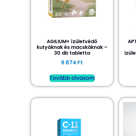
AGILIUM+ ízületvédő
AP
kutyáknak és macskáknak –
30 db tabletta
izül
9 874
Ft
Tovább olvasom