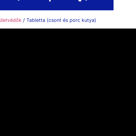
zületvédők
/ Tabletta (csont és porc kutya)