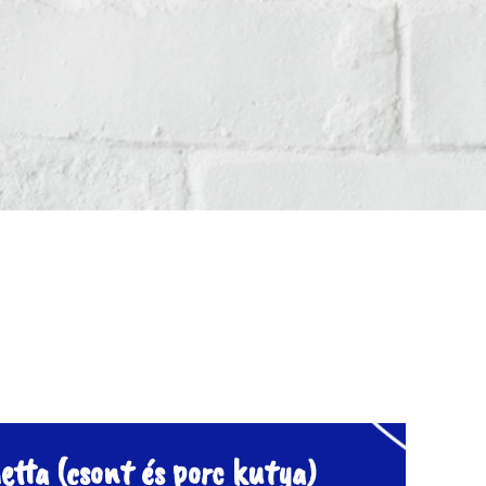
etta (csont és porc kutya)