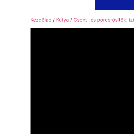
Kezdőlap
/
Kutya
/
Csont- és porcerősítők, í