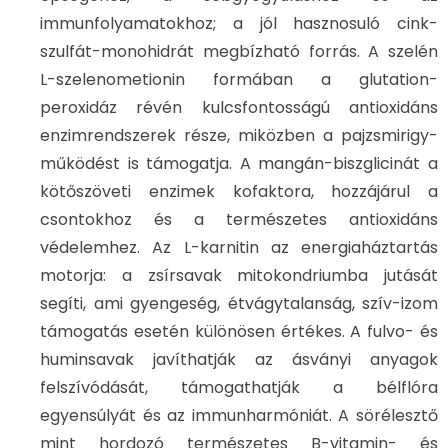
immunfolyamatokhoz; a jól hasznosuló cink-
szulfát-monohidrát megbízható forrás. A szelén
L-szelenometionin formában a glutation-
peroxidáz révén kulcsfontosságú antioxidáns
enzimrendszerek része, miközben a pajzsmirigy-
működést is támogatja. A mangán-biszglicinát a
kötőszöveti enzimek kofaktora, hozzájárul a
csontokhoz és a természetes antioxidáns
védelemhez. Az L-karnitin az energiaháztartás
motorja: a zsírsavak mitokondriumba jutását
segíti, ami gyengeség, étvágytalanság, szív-izom
támogatás esetén különösen értékes. A fulvo- és
huminsavak javíthatják az ásványi anyagok
felszívódását, támogathatják a bélflóra
egyensúlyát és az immunharmóniát. A sörélesztő
mint hordozó természetes B-vitamin- és