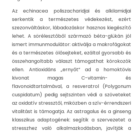
Az echinacea poliszacharidjai és alkilamidjai
serkentik a természetes védekezést, ezért
szezonváltáskor, lábadozáskor hasznos kiegészítő
lehet. A sörélesztőből származó béta-glükán jól
ismert immunmodulátor: aktiválja a makrofágokat
és a természetes ölősejteket, ezáltal gyorsabb és
összehangoltabb választ támogathat kórokozók
ellen. Antioxidáns „ernyőt” ad a homoktövis
kivonat magas C-vitamin- és
flavonoidtartalmával, a resveratrol (Polygonum
cuspidatum) pedig sejtszinten védi a szöveteket
az oxidatív stressztől, miközben a szív-érrendszeri
vitalitást is támogatja. Az astragalus és a ginseng
klasszikus adaptogének: segítik a szervezetet a
stresszhez való alkalmazkodásban, javítják a