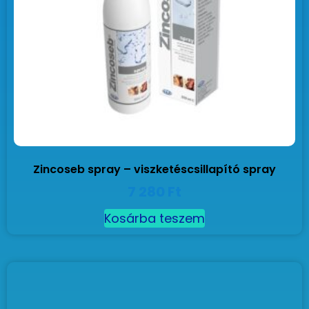
Zincoseb spray – viszketéscsillapító spray
7 280
Ft
Kosárba teszem