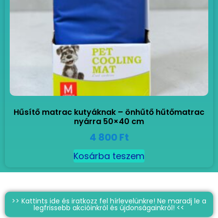
Hűsítő matrac kutyáknak – önhűtő hűtőmatrac
nyárra 50×40 cm
4 800
Ft
Kosárba teszem
>> Kattints ide és iratkozz fel hírlevelünkre! Ne maradj le a
legfrissebb akcióinkról és újdonságainkról! <<