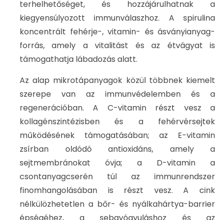
terhelhetőséget, és hozzájárulhatnak a
kiegyensúlyozott immunválaszhoz. A spirulina
koncentrált fehérje-, vitamin- és ásványianyag-
forrás, amely a vitalitást és az étvágyat is
támogathatja lábadozás alatt.
Az alap mikrotápanyagok közül többnek kiemelt
szerepe van az immunvédelemben és a
regenerációban. A C-vitamin részt vesz a
kollagénszintézisben és a fehérvérsejtek
működésének támogatásában; az E-vitamin
zsírban oldódó antioxidáns, amely a
sejtmembránokat óvja; a D-vitamin a
csontanyagcserén túl az immunrendszer
finomhangolásában is részt vesz. A cink
nélkülözhetetlen a bőr- és nyálkahártya-barrier
épségéhez, a sebgyógyuláshoz és az