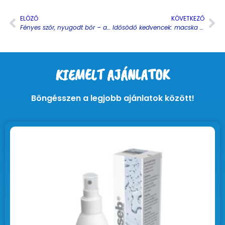
ELÖZŐ
KÖVETKEZŐ
Fényes szőr, nyugodt bőr – amit minden gazdinak érdemes tudnia
Idősödő kedvencek: macska és kutya vitamin a mindennapi támogatásért
KIEMELT AJÁNLATOK
Böngésszen a legjobb ajánlatok között!