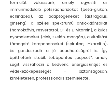
formulát válasszunk, amely egyesíti az
immunmoduláló poliszacharidokat (béta-glükán,
echinacea), az adaptogéneket (astragalus,
ginseng), a széles spektrumú antioxidánsokat
(homoktövis, resveratrol, C- és E-vitamin), a kulcs
nyomelemeket (cink, szelén, mangán), a vitalitást
támogató komponenseket (spirulina, L-karnitin),
és gondoskodik a jó beadhatóságról is. Így
építhetünk stabil, többpontos „pajzsot”, amely
segít visszahozni a kedvenc energiaszintjét és
védekezőképességét – biztonságosan,
kíméletesen, professzionális szemlélettel.