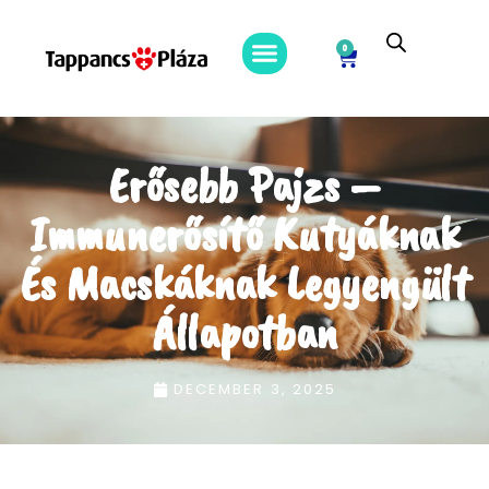
0
Erősebb Pajzs –
Immunerősítő Kutyáknak
És Macskáknak Legyengült
Állapotban
DECEMBER 3, 2025