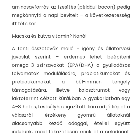
aminosavforrás, az ízesítés (például bacon) pedig
megkönnyíti a napi bevitelt – a következetesség
itt fél siker.
Macska és kutya vitamin? Naná!
A fenti összetevők mellé – igény és állatorvosi
javaslat szerint – érdemes lehet beépíteni
omega-3 zsírsavakat (EPA/DHA) a gyulladásos
folyamatok modulálására, probiotikumokat és
prebiotikumokat a bél-immun tengely
támogatására, illetve kolosztrumot vagy
laktoferrint célzott kúrákban. A gyakorlatban egy
4–8 hetes, testsúlyhoz igazított kúra ad jó képet a
válaszról; érzékeny gyomrú állatoknál
alacsonyabb kezdő adaggal, étellel együtt
induljunk, majd fokozatosan érjük el a céladagot.