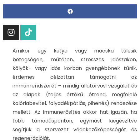
Amikor egy kutya vagy macska túlesik
betegségen, műtéten, stresszes időszakon,
kölyök- vagy idős korban gyengébbnek tűnik,
érdemes célzottan támogatni az
immunrendszerét – mindig állatorvosi vizsgálat és
az alapok (teljes értékű étrend, megfelelő
kalóriabevitel, folyadékpótlás, pihenés) rendezése
mellett. Az immunerősítés akkor hat igazán, ha
több támadásponton, egymást kiegészítve
segítjük a szervezet védekezőképességét és
regenerációját.