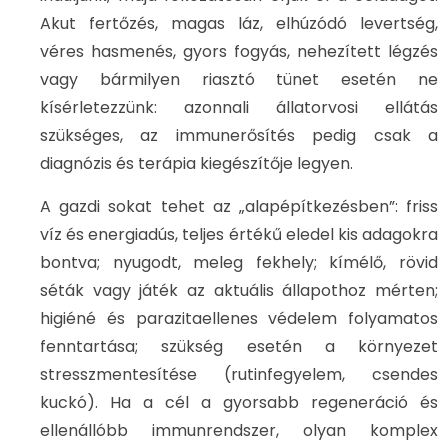
Akut fertőzés, magas láz, elhúzódó levertség,
véres hasmenés, gyors fogyás, nehezített légzés
vagy bármilyen riasztó tünet esetén ne
kísérletezzünk: azonnali állatorvosi ellátás
szükséges, az immunerősítés pedig csak a
diagnózis és terápia kiegészítője legyen.
A gazdi sokat tehet az „alapépítkezésben”: friss
víz és energiadús, teljes értékű eledel kis adagokra
bontva; nyugodt, meleg fekhely; kímélő, rövid
séták vagy játék az aktuális állapothoz mérten;
higiéné és parazitaellenes védelem folyamatos
fenntartása; szükség esetén a környezet
stresszmentesítése (rutinfegyelem, csendes
kuckó). Ha a cél a gyorsabb regeneráció és
ellenállóbb immunrendszer, olyan komplex