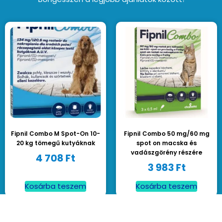
Fipnil Combo M Spot-On 10-
Fipnil Combo 50 mg/60 mg
20 kg tömegű kutyáknak
spot on macska és
vadászgörény részére
4 708
Ft
3 983
Ft
Kosárba teszem
Kosárba teszem