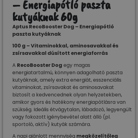
– Energiapótló paszta
kutyáknak 60g
Aptus RecoBooster Dog – Energiapótló
paszta kutyáknak
100 g – Vitaminokkal, aminosavakkal és
zsírsavakkal dúsított energiaforrás
A
RecoBooster Dog
egy magas
energiatartalmú, könnyen adagolható paszta
kutyáknak, amely extra energiát, esszenciális
vitaminokat, zsírsavakat és aminosavakat
biztosít a kedvencednek olyan helyzetekben,
amikor gyors és hatékony energiapótlásra van
szükség. Ideális étvágytalan, lábadozó, legyengült
vagy fokozott igénybevétel alatt álló (pl.
sportoló, aktív) kutyák számára.
A napi ajánlott mennyiség
megközelítőleg