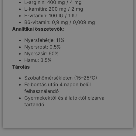
L-arginin: 400 mg / 4 mg
L-karnitin: 200 mg / 2 mg
E-vitamin: 100 IU / 1 IU
B6-vitamin: 0,9 mg / 0,009 mg
Analitikai összetevők:
Nyersfehérje: 11%
Nyersrost: 0,5%
Nyerszsír: 60%
Hamu: 3,5%
Tárolás
Szobahőmérsékleten (15–25°C)
Felbontás után 4 napon belül
felhasználandó
Gyermekektől és állatoktól elzárva
tartandó