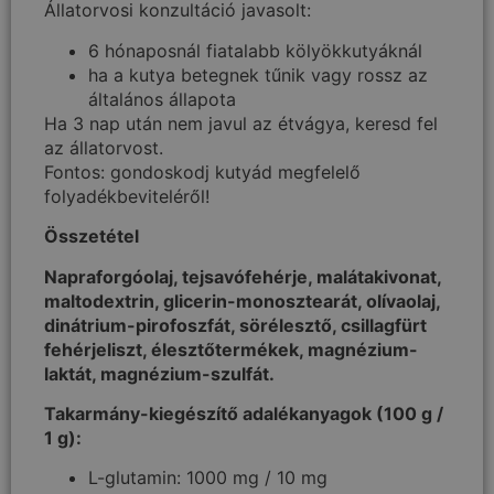
Állatorvosi konzultáció javasolt:
6 hónaposnál fiatalabb kölyökkutyáknál
ha a kutya betegnek tűnik vagy rossz az
általános állapota
Ha 3 nap után nem javul az étvágya, keresd fel
az állatorvost.
Fontos: gondoskodj kutyád megfelelő
folyadékbeviteléről!
Összetétel
Napraforgóolaj, tejsavófehérje, malátakivonat,
maltodextrin, glicerin-monosztearát, olívaolaj,
dinátrium-pirofoszfát, sörélesztő, csillagfürt
fehérjeliszt, élesztőtermékek, magnézium-
laktát, magnézium-szulfát.
Takarmány-kiegészítő adalékanyagok (100 g /
1 g):
L-glutamin: 1000 mg / 10 mg