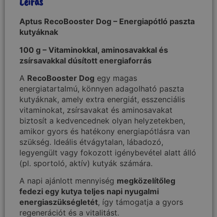
Leírás
Aptus RecoBooster Dog – Energiapótló paszta
kutyáknak
100 g – Vitaminokkal, aminosavakkal és
zsírsavakkal dúsított energiaforrás
A
RecoBooster Dog
egy magas
energiatartalmú, könnyen adagolható paszta
kutyáknak, amely extra energiát, esszenciális
vitaminokat, zsírsavakat és aminosavakat
biztosít a kedvencednek olyan helyzetekben,
amikor gyors és hatékony energiapótlásra van
szükség. Ideális étvágytalan, lábadozó,
legyengült vagy fokozott igénybevétel alatt álló
(pl. sportoló, aktív) kutyák számára.
A napi ajánlott mennyiség
megközelítőleg
fedezi egy kutya teljes napi nyugalmi
energiaszükségletét
, így támogatja a gyors
regenerációt és a vitalitást.