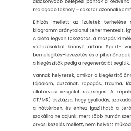
alacsonyabb belépési pontok a kedvenc 
melegebb fekhely – sokszor azonnali komfo
Elhízás mellett az ízületek terhelése
kilogramm aránytalanul tehermentesít, így
A diéta legyen fokozatos, a mozgás kíméle
változásokkal könnyű ártani. Sport- va
bemelegítés–levezetés és a pihenőnapok 
a kiegészítők pedig a regenerációt segítik.
Vannak helyzetek, amikor a kiegészítő ön
fájdalom, duzzanat, ropogás, trauma, lá
állatorvosi vizsgálat szükséges. A képa
CT/MR) tisztázza, hogy gyulladás, szakadás
a háttérben, és ehhez igazítható a teráp
szakállra ne adjunk, mert több humán szer 
orvosi kezelés mellett, nem helyett működ