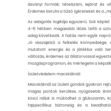
ásványi formák; tételszám, lejárat és vi
Érdemes kerülni a túlzó ígéreteket és a „m
Az adagolás logikája egyszerű. Sok képlet i
4–6 hétben magasabb dózis telíti a szö
adag következik. A hatás nem egyik napról a
Jó visszajelző a felkelés könnyedsége,
mutatott energia és a játékba való be
változás, érdemes az állatorvossal egyezte
mozgásprogramon, és mérlegelni a képalko
Ízületvédelem macskáknál
Macskáknál az ízületi gondok gyakran rejt
magas pontok kerülése, nyűgösebb érinté
közül náluk is működhet a glükozamin, k
fajspecifikus biztonság és a beadható