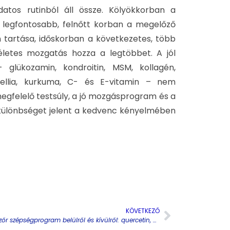
datos rutinból áll össze. Kölyökkorban a
 legfontosabb, felnőtt korban a megelőző
 tartása, időskorban a következetes, több
letes mozgatás hozza a legtöbbet. A jól
glükozamin, kondroitin, MSM, kollagén,
wellia, kurkuma, C- és E-vitamin – nem
egfelelő testsúly, a jó mozgásprogram és a
különbséget jelent a kedvenc kényelmében
KÖVETKEZŐ
Bőr és szőr szépségprogram belülről és kívülről: quercetin, cink, biotin, kollagén