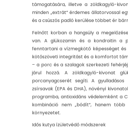
támogatására, illetve a zöldkagyló-kiv
minden „extrát” érdemes állatorvossal egy
és a csúszós padló kerülése többet ér bár
Felnőtt korban a hangsúly a megelőzése
van. A glükozamin és a kondroitin a p
fenntartani a vízmegkötő képességet és
kötőszöveti integritást és a komfortot tám
– a porc és a szalagok szerkezeti fehérjéj
járul hozzá. A zöldkagyló-kivonat gl
porcanyagcserét segíti. A gyulladáso
zsírsavak (EPA és DHA), növényi kivonatok
programba, antioxidáns védelemként a C- 
kombináció nem „bódít”, hanem több po
környezetet.
Idős kutya ízületvédő​ módszerek