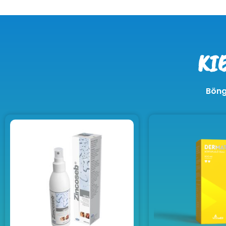
KI
Böng