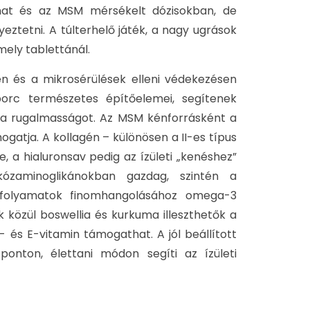
onat és az MSM mérsékelt dózisokban, de
eztetni. A túlterhelő játék, a nagy ugrások
mely tablettánál.
n és a mikrosérülések elleni védekezésen
orc természetes építőelemei, segítenek
 a rugalmasságot. Az MSM kénforrásként a
ogatja. A kollagén – különösen a II-es típus
e, a hialuronsav pedig az ízületi „kenéshez”
ükózaminoglikánokban gazdag, szintén a
s folyamatok finomhangolásához omega-3
 közül boswellia és kurkuma illeszthetők a
és E-vitamin támogathat. A jól beállított
nton, élettani módon segíti az ízületi