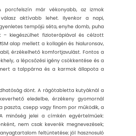
A porcfelszín már vékonyabb, az izmok
álasz aktívabb lehet. Ilyenkor a napi,
gyenletes tempójú séta, enyhe domb, puha
k – kiegészülhet fizioterápiával és célzott
SM alap mellett a kollagén és hialuronsav,
bil, érzékelhető komfortjavulást. Fontos a
hely, a lépcsőzési igény csökkentése és a
mert a talppárna és a karmok állapota a
dhatóság dönt. A rágótabletta kutyáknál a
keverhető eledelbe, érzékeny gyomornál
a paszta, csepp vagy finom por működik, a
A minőség jelei a címkén egyértelműek:
nként, nem csak keverék megnevezések;
anyagtartalom feltüntetése; jól hasznosuló