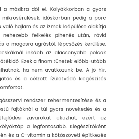
 a másikra dől el. Kölyökkorban a gyors
 mikrosérülések, időskorban pedig a porc
való hajlam és az izmok leépülése alakítja
: nehezebb felkelés pihenés után, rövid
s a magasra ugrástól, lépcsőzés kerülése,
macskáknál inkább az alacsonyabb polcok
 játékidő. Ezek a finom tünetek előbb-utóbb
hatnak, ha nem avatkozunk be. A jó hír,
atás és a célzott ízületvédő kiegészítés
komfortot.
gásszervi rendszer tehermentesítése és a
estű fajtáknál a túl gyors növekedés és a
tfejlődési zavarokat okozhat, ezért az
ölyöktáp a legfontosabb. Kiegészítőként
én és a C-vitamin a kötőszöveti építkezés