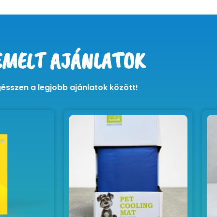
EMELT AJÁNLATOK
ésszen a legjobb ajánlatok között!