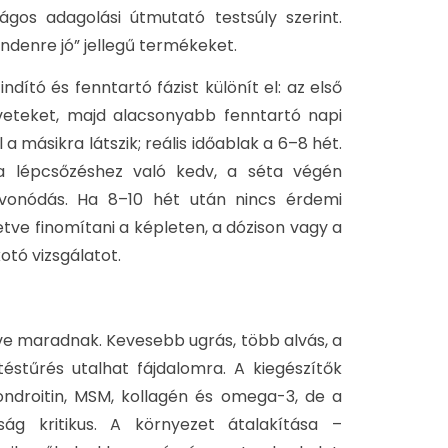
lágos adagolási útmutató testsúly szerint.
indenre jó” jellegű termékeket.
ndító és fenntartó fázist különít el: az első
veteket, majd alacsonyabb fenntartó napi
 másikra látszik; reális időablak a 6–8 hét.
 a lépcsőzéshez való kedv, a séta végén
vonódás. Ha 8–10 hét után nincs érdemi
tve finomítani a képleten, a dózison vagy a
tó vizsgálatot.
ve maradnak. Kevesebb ugrás, több alvás, a
stűrés utalhat fájdalomra. A kiegészítők
ondroitin, MSM, kollagén és omega-3, de a
ság kritikus. A környezet átalakítása –