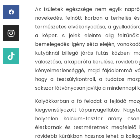
Az ízületek egészsége nem egyik napról
növekedés, felnőtt korban a terhelés és
természetes elvékonyodása, a gyulladásra 
a képet. A jelek eleinte alig feltűnők
bemelegedés-igény séta elején, vonakodá
kutyáknál billegő járás futás közben; 
választása, a kaparófa kerülése, rövidebb
kényelmetlenséggé, majd fájdalommá vál
hogy a testsúlykontroll, a tudatos mozg
sokszor látványosan javítja a mindennapi 
Kölyökkorban a fő feladat a fejlődő moz
kiegyensúlyozott tápanyagellátás. Nagyt
helytelen kalcium–foszfor arány cson
életkornak és testméretnek megfelelő k
rövidebb kúrákban hasznos lehet a kollag