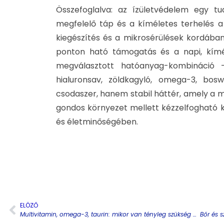
Összefoglalva: az ízületvédelem egy tu
megfelelő táp és a kíméletes terhelés a
kiegészítés és a mikrosérülések kordában
ponton ható támogatás és a napi, kímé
megválasztott hatóanyag-kombináció – 
hialuronsav, zöldkagyló, omega-3, bos
csodaszer, hanem stabil háttér, amely a m
gondos környezet mellett kézzelfogható 
és életminőségében.
ELÖZŐ
Multivitamin, omega-3, taurin: mikor van tényleg szükség pótlásra?