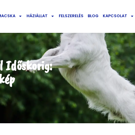
MACSKA
HÁZIÁLLAT
FELSZERELÉS
BLOG
KAPCSOLAT
 Időskorig:
kép