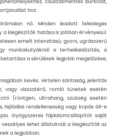
pihenőhelyekhez, csúszásmentes burkolat,
rtjavulást hoz.
 drámaian nő. Minden leadott felesleges
 a kiegészítők hatása is jobban érvényesül.
tesen emelt intenzitású; gyors, ugrásszerű
gy munkakutyáknál a terhelésidőzítés, a
betartása a sérülések legjobb megelőzése,
magában kevés. Hirtelen sántaság, jelentős
z, vagy visszatérő, romló tünetek esetén
lkotó (röntgen, ultrahang, szükség esetén
, fejlődési rendellenesség vagy kopás áll-e
ia. Gyógyszeres fájdalomcsillapítót saját
veszélyes lehet állatoknál; a kiegészítők az
nek a legjobban.