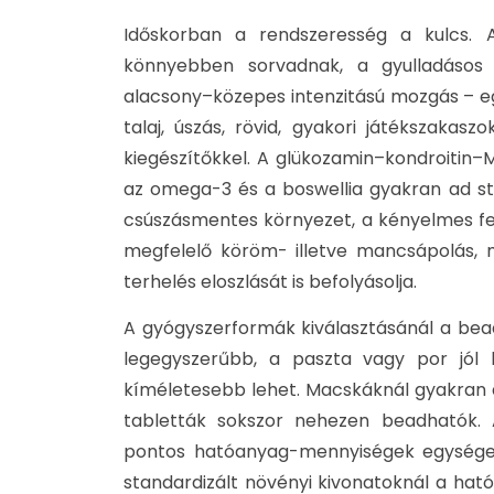
Időskorban a rendszeresség a kulcs. 
könnyebben sorvadnak, a gyulladásos v
alacsony–közepes intenzitású mozgás – e
talaj, úszás, rövid, gyakori játékszakaszo
kiegészítőkkel. A glükozamin–kondroitin–M
az omega-3 és a boswellia gyakran ad sta
csúszásmentes környezet, a kényelmes fek
megfelelő köröm- illetve mancsápolás, 
terhelés eloszlását is befolyásolja.
A gyógyszerformák kiválasztásánál a bea
legegyszerűbb, a paszta vagy por jól 
kíméletesebb lehet. Macskáknál gyakran 
tabletták sokszor nehezen beadhatók. 
pontos hatóanyag-mennyiségek egysége
standardizált növényi kivonatoknál a ható