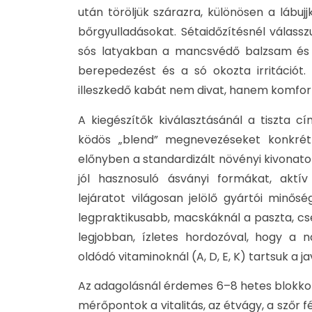
után töröljük szárazra, különösen a lábuj
bőrgyulladásokat. Sétaidőzítésnél válassz
sós latyakban a mancsvédő balzsam és 
berepedezést és a só okozta irritációt.
illeszkedő kabát nem divat, hanem komfo
A kiegészítők kiválasztásánál a tiszta c
ködös „blend” megnevezéseket konkrét
előnyben a standardizált növényi kivonat
jól hasznosuló ásványi formákat, aktív
lejáratot világosan jelölő gyártói minős
legpraktikusabb, macskáknál a paszta, 
legjobban, ízletes hordozóval, hogy a n
oldódó vitaminoknál (A, D, E, K) tartsuk a 
Az adagolásnál érdemes 6–8 hetes blokkok
mérőpontok a vitalitás, az étvágy, a szőr 