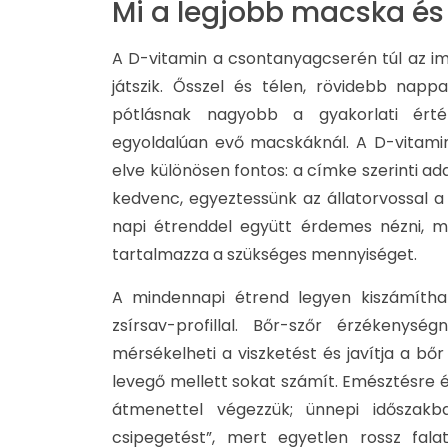
Mi a legjobb macska és k
A D-vitamin a csontanyagcserén túl az i
játszik. Ősszel és télen, rövidebb nappa
pótlásnak nagyobb a gyakorlati érté
egyoldalúan evő macskáknál. A D-vitamin
elve különösen fontos: a címke szerinti ad
kedvenc, egyeztessünk az állatorvossal a 
napi étrenddel együtt érdemes nézni, m
tartalmazza a szükséges mennyiséget.
A mindennapi étrend legyen kiszámíthat
zsírsav-profillal. Bőr-szőr érzékenys
mérsékelheti a viszketést és javítja a bőr
levegő mellett sokat számít. Emésztésre é
átmenettel végezzük; ünnepi időszakban
csipegetést”, mert egyetlen rossz fala