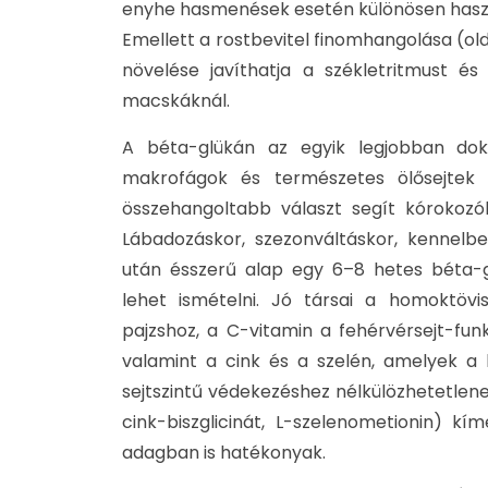
enyhe hasmenések esetén különösen haszno
Emellett a rostbevitel finomhangolása (ol
növelése javíthatja a székletritmust és
macskáknál.
A béta-glükán az egyik legjobban dok
makrofágok és természetes ölősejtek 
összehangoltabb választ segít kórokozók
Lábadozáskor, szezonváltáskor, kennelb
után ésszerű alap egy 6–8 hetes béta-g
lehet ismételni. Jó társai a homoktövi
pajzshoz, a C-vitamin a fehérvérsejt-fun
valamint a cink és a szelén, amelyek a
sejtszintű védekezéshez nélkülözhetetlene
cink-biszglicinát, L-szelenometionin) k
adagban is hatékonyak.