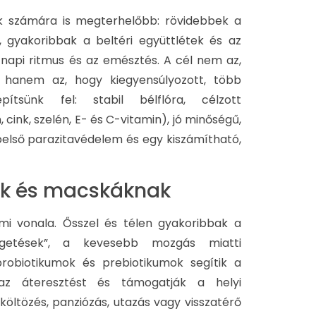
ák számára is megterhelőbb: rövidebbek a
 gyakoribbak a beltéri együttlétek és az
 napi ritmus és az emésztés. A cél nem az,
, hanem az, hogy kiegyensúlyozott, több
tsünk fel: stabil bélflóra, célzott
ink, szelén, E- és C-vitamin), jó minőségű,
belső parazitavédelem és egy kiszámítható,
k​ és macskáknak
mi vonala. Ősszel és télen gyakoribbak a
egetések”, a kevesebb mozgás miatti
probiotikumok és prebiotikumok segítik a
k az áteresztést és támogatják a helyi
költözés, panziózás, utazás vagy visszatérő