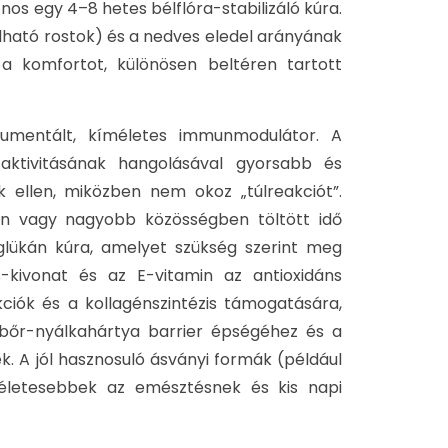
s egy 4–8 hetes bélflóra-stabilizáló kúra.
dható rostok) és a nedves eledel arányának
 a komfortot, különösen beltéren tartott
umentált, kíméletes immunmodulátor. A
aktivitásának hangolásával gyorsabb és
 ellen, miközben nem okoz „túlreakciót”.
en vagy nagyobb közösségben töltött idő
lükán kúra, amelyet szükség szerint meg
s-kivonat és az E-vitamin az antioxidáns
kciók és a kollagénszintézis támogatására,
 bőr-nyálkahártya barrier épségéhez és a
k. A jól hasznosuló ásványi formák (például
íméletesebbek az emésztésnek és kis napi