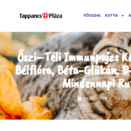
FŐOLDAL
KUTYA
Őszi–Téli Immunpajzs K
Bélflóra, Béta-Glükán, D
Mindennapi Ru
DECEMBER 4, 2025