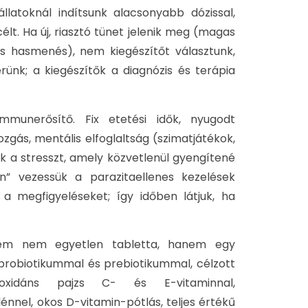
latoknál indítsunk alacsonyabb dózissal,
célt. Ha új, riasztó tünet jelenik meg (magas
yos hasmenés), nem kiegészítőt választunk,
rünk; a kiegészítők a diagnózis és terápia
mmunerősítő. Fix etetési idők, nyugodt
gás, mentális elfoglaltság (szimatjátékok,
ik a stresszt, amely közvetlenül gyengítené
n” vezessük a parazitaellenes kezelések
a megfigyeléseket; így időben látjuk, ha
elem nem egyetlen tabletta, hanem egy
 probiotikummal és prebiotikummal, célzott
ioxidáns pajzs C- és E-vitaminnal,
nnel, okos D-vitamin-pótlás, teljes értékű