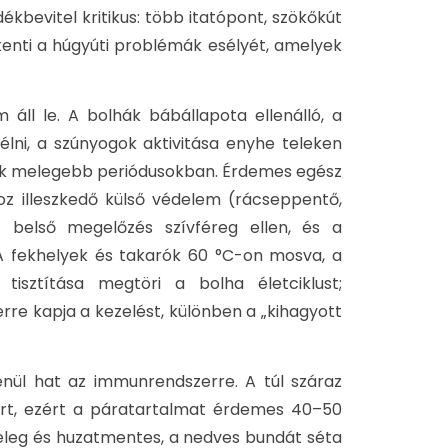
kbevitel kritikus: több itatópont, szökőkút
enti a húgyúti problémák esélyét, amelyek
áll le. A bolhák bábállapota ellenálló, a
lni, a szúnyogok aktivitása enyhe teleken
tnek melegebb periódusokban. Érdemes egész
oz illeszkedő külső védelem (rácseppentő,
tt belső megelőzés szívféreg ellen, és a
 A fekhelyek és takarók 60 °C-on mosva, a
tisztítása megtöri a bolha életciklust;
re kapja a kezelést, különben a „kihagyott
enül hat az immunrendszerre. A túl száraz
bőrt, ezért a páratartalmat érdemes 40–50
meleg és huzatmentes, a nedves bundát séta