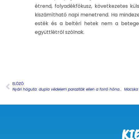
étrend, folyadékfókusz, következetes kü
kiszámítható napi menetrend. Ha mindezek
esték és a beltéri hetek nem a betege
együttlétről szólnak.
ELÖZŐ
Nyári hőguta: dupla védelem paraziták ellen a forró hónapokra
KI