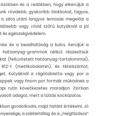
jközökben és a redőkben, hogy elkerüljük a
unk rövidebb, gyakoribb blokkokat, fagyos,
a séta utáni langyos lemosás megelőzi a
 Idősebb vagy rövid szőrű kutyáknál a jól
rt és egészségvédelem.
ímke és a beadhatóság a kulcs. Kerüljük a
 hatóanyag-grammok nélkül; részesítsük
okat (feltüntetett hatóanyag-tartalommal),
 B12-t (metilkobalamin), és tételszámot,
éget. Kutyáknál a rágótabletta vagy por a
cseppek vagy finom por formák működnek a
api rutin következetes maradjon. Zsírban
javasolt adagot, mert a túlzás kockázatos.
ban gondolkodni, majd hatást értékelni. Jó
fényessége, a székletállag és a „megfázásos”