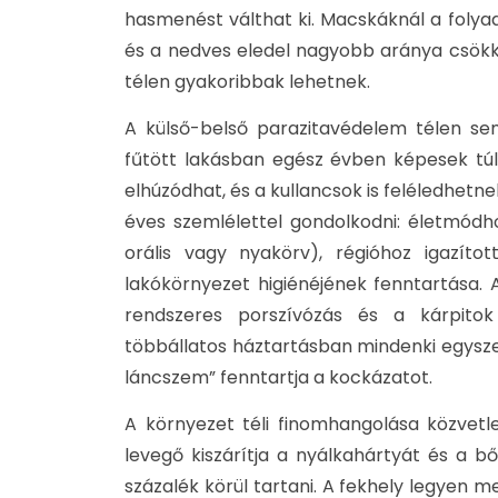
hasmenést válthat ki. Macskáknál a folyadé
és a nedves eledel nagyobb aránya csökk
télen gyakoribbak lehetnek.
A külső-belső parazitavédelem télen sem 
fűtött lakásban egész évben képesek túlé
elhúzódhat, és a kullancsok is feléledhe
éves szemlélettel gondolkodni: életmódh
orális vagy nyakörv), régióhoz igazíto
lakókörnyezet higiénéjének fenntartása.
rendszeres porszívózás és a kárpitok 
többállatos háztartásban mindenki egyszer
láncszem” fenntartja a kockázatot.
A környezet téli finomhangolása közvetl
levegő kiszárítja a nyálkahártyát és a 
százalék körül tartani. A fekhely legyen 