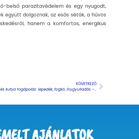
lső-belső parazitavédelem és egy nyugodt,
 együtt dolgoznak, az esős séták, a hűvös
skedésről, hanem a komfortos, energikus
KÖVETKEZŐ
Macska és kutya fogápolás: lepedék, fogkő, ínygyulladás – megelőzés és otthoni rutin, ami valóban működik
EMELT AJÁNLATOK