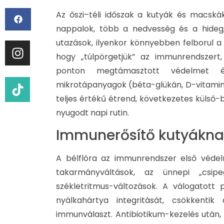
Az őszi–téli időszak a kutyák és macsk
nappalok, több a nedvesség és a hideg,
utazások, ilyenkor könnyebben felborul a
hogy „túlpörgetjük” az immunrendszert
ponton megtámasztott védelmet épí
mikrotápanyagok (béta-glükán, D-vitamin, c
teljes értékű étrend, következetes külső-
nyugodt napi rutin.
Immunerősítő kutyákna
A bélflóra az immunrendszer első védel
takarmányváltások, az ünnepi „csip
székletritmus-változások. A válogatott 
nyálkahártya integritását, csökkenti
immunválaszt. Antibiotikum-kezelés után, 