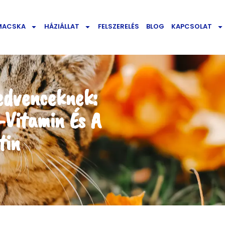
MACSKA
HÁZIÁLLAT
FELSZERELÉS
BLOG
KAPCSOLAT
edvenceknek:
-Vitamin És A
tin