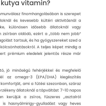
utya vitamin​​​?
mmunválasz finomhangolásában is szerepet
loknál és kevesebb kültéri aktivitásnál a
ke, különösen idősebb állatoknál vagy
 zsírban oldódó, ezért a „több nem jobb”
agolást tartsuk, és ha gyógyszereket szed a
kölcsönhatásokról. A teljes képet mindig a
ert prémium eledelek jelentős része már
ó, jó minőségű fehérjékkel és megfelelő
égnél az omega-3 (EPA/DHA) kiegészítés
 komfortját, ami a fűtési szezonban, száraz
rzékeny állatoknál a tápváltást 7–10 napos
 kerüljük a zsíros, fűszeres „asztalról
t is hasnyálmirigy-gyulladást vagy heves