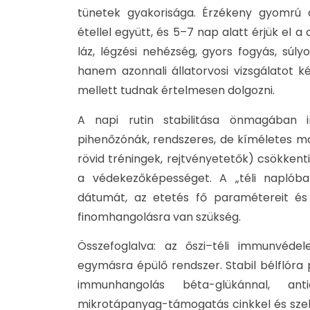
tünetek gyakorisága. Érzékeny gyomrú ál
étellel együtt, és 5–7 nap alatt érjük el a 
láz, légzési nehézség, gyors fogyás, súl
hanem azonnali állatorvosi vizsgálatot ké
mellett tudnak értelmesen dolgozni.
A napi rutin stabilitása önmagában i
pihenőzónák, rendszeres, de kíméletes moz
rövid tréningek, rejtvényetetők) csökkent
a védekezőképességet. A „téli naplóba
dátumát, az etetés fő paramétereit és 
finomhangolásra van szükség.
Összefoglalva: az őszi–téli immunvéd
egymásra épülő rendszer. Stabil bélflóra
immunhangolás béta-glükánnal, ant
mikrotápanyag-támogatás cinkkel és szelé