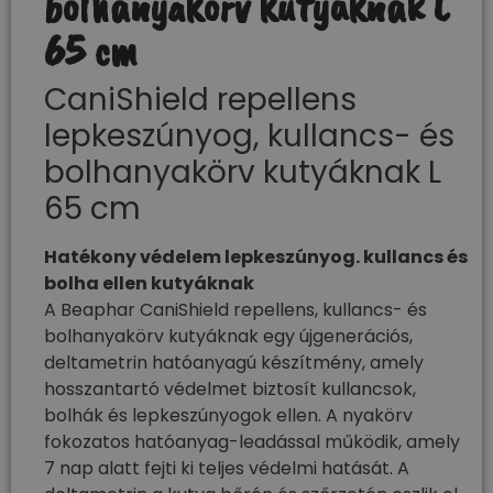
bolhanyakörv kutyáknak L
65 cm
CaniShield repellens
lepkeszúnyog, kullancs- és
bolhanyakörv kutyáknak L
65 cm
Hatékony védelem lepkeszúnyog. kullancs és
bolha ellen kutyáknak​
A Beaphar CaniShield repellens, kullancs- és
bolhanyakörv kutyáknak egy újgenerációs,
deltametrin hatóanyagú készítmény, amely
hosszantartó védelmet biztosít kullancsok,
bolhák és lepkeszúnyogok ellen. A nyakörv
fokozatos hatóanyag-leadással működik, amely
7 nap alatt fejti ki teljes védelmi hatását. A