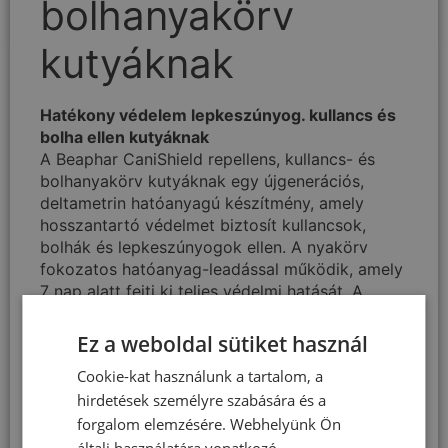
bolhanyakörv
kutyáknak
Hatékony védelem lepkeszúnyog. kullancs és
bolha ellen kutyáknak​
A Beaphar CaniShield repellens, kullancs- és
bolhanyakörv kutyáknak egy újgenerációs,
deltametrin hatóanyagú készítmény, amely
hosszantartó védelmet biztosít kullancsok,
bolhák és lepkeszúnyogok ellen. A nyakörv
fokozatos hatóanyag-leadással működik, amely
7 nap alatt fejti ki teljes védelmi hatását. A
deltametrin a kutya bőrén és szőrzetén oszlik
el, és külső parazitákra idegmérgező hatást fejt
Ez a weboldal sütiket használ
ki, miközben a kutya szervezetébe nem kerül
Cookie-kat használunk a tartalom, a
be. A készítmény használata biztonságos 7
hirdetések személyre szabására és a
hetes kortól, nagytestű és kistestű kutyákon
egyaránt alkalmazható, szagtalan és a vízzel
forgalom elemzésére. Webhelyünk Ön
való érintkezés nem csökkenti hatásosságát.