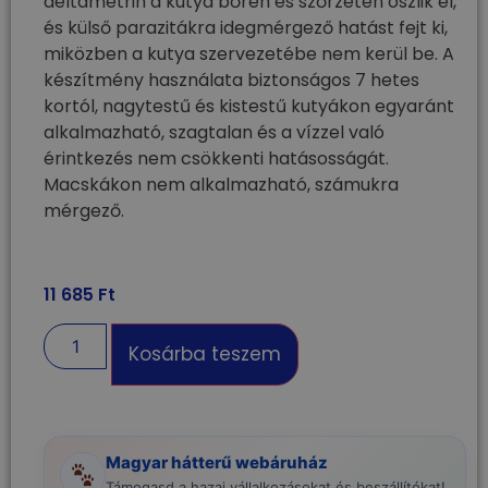
deltametrin a kutya bőrén és szőrzetén oszlik el,
és külső parazitákra idegmérgező hatást fejt ki,
miközben a kutya szervezetébe nem kerül be. A
készítmény használata biztonságos 7 hetes
kortól, nagytestű és kistestű kutyákon egyaránt
alkalmazható, szagtalan és a vízzel való
érintkezés nem csökkenti hatásosságát.
Macskákon nem alkalmazható, számukra
mérgező.
11 685
Ft
Kosárba teszem
Magyar hátterű webáruház
Támogasd a hazai vállalkozásokat és beszállítókat!