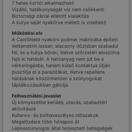
7 hetes kortól alkalmazható
Vízálló, hatékonyságát víz nem csökkenti
Biztonsági zárral ellátott kialakítás
A kutya saját nyakörve mellett is viselhető
Működési elv
A CaniShield nyakörv polimer mátrixába épített
deltametrin lassan, alacsony dózisban szabadul
fel, és a kutya bőrén, illetve szőrzetén eloszolva
fejti ki hatását. A hatóanyag nem jut be a
vérkeringésbe, hanem külső kontaktus útján
pusztítja el a parazitákat, illetve repellens
hatásának köszönhetően a szúnyogokat
táplálkozásukban gátolja.
Felhasználási javaslat
Új környezetbe kerülés, utazás, szabadtéri
aktivitások
Kullancs- és bolhaveszélyes időszakok
Megelőzésre több hónapon át
Lepkeszúnyogok által terjesztett betegségek