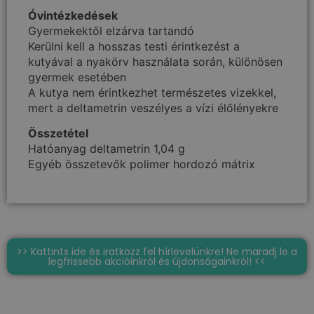
Óvintézkedések
Gyermekektől elzárva tartandó
Kerülni kell a hosszas testi érintkezést a
kutyával a nyakörv használata során, különösen
gyermek esetében
A kutya nem érintkezhet természetes vizekkel,
mert a deltametrin veszélyes a vízi élőlényekre
Összetétel
Hatóanyag deltametrin 1,04 g
Egyéb összetevők polimer hordozó mátrix
>> Kattints ide és iratkozz fel hírlevelünkre! Ne maradj le a
legfrissebb akcióinkról és újdonságainkról! <<