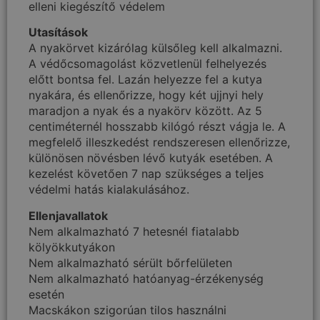
elleni kiegészítő védelem
Utasítások
A nyakörvet kizárólag külsőleg kell alkalmazni.
A védőcsomagolást közvetlenül felhelyezés
előtt bontsa fel. Lazán helyezze fel a kutya
nyakára, és ellenőrizze, hogy két ujjnyi hely
maradjon a nyak és a nyakörv között. Az 5
centiméternél hosszabb kilógó részt vágja le. A
megfelelő illeszkedést rendszeresen ellenőrizze,
különösen növésben lévő kutyák esetében. A
kezelést követően 7 nap szükséges a teljes
védelmi hatás kialakulásához.
Ellenjavallatok
Nem alkalmazható 7 hetesnél fiatalabb
kölyökkutyákon
Nem alkalmazható sérült bőrfelületen
Nem alkalmazható hatóanyag-érzékenység
esetén
Macskákon szigorúan tilos használni