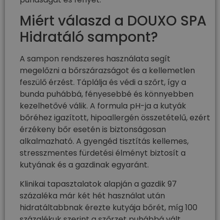
Miért válaszd a DOUXO SPA
Hidratáló sampont?
A sampon rendszeres használata segít
megelőzni a bőrszárazságot és a kellemetlen
feszülő érzést. Táplálja és védi a szőrt, így a
bunda puhábbá, fényesebbé és könnyebben
kezelhetővé válik. A formula pH-ja a kutyák
bőréhez igazított, hipoallergén összetételű, ezért
érzékeny bőr esetén is biztonságosan
alkalmazható. A gyengéd tisztítás kellemes,
stresszmentes fürdetési élményt biztosít a
kutyának és a gazdinak egyaránt.
Klinikai tapasztalatok alapján a gazdik 97
százaléka már két hét használat után
hidratáltabbnak érezte kutyája bőrét, míg 100
százalékuk szerint a szőrzet puhábbá vált.