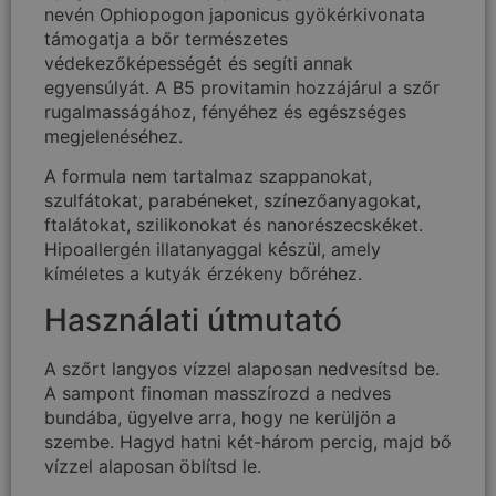
nevén Ophiopogon japonicus gyökérkivonata
támogatja a bőr természetes
védekezőképességét és segíti annak
egyensúlyát. A B5 provitamin hozzájárul a szőr
rugalmasságához, fényéhez és egészséges
megjelenéséhez.
A formula nem tartalmaz szappanokat,
szulfátokat, parabéneket, színezőanyagokat,
ftalátokat, szilikonokat és nanorészecskéket.
Hipoallergén illatanyaggal készül, amely
kíméletes a kutyák érzékeny bőréhez.
Használati útmutató
A szőrt langyos vízzel alaposan nedvesítsd be.
A sampont finoman masszírozd a nedves
bundába, ügyelve arra, hogy ne kerüljön a
szembe. Hagyd hatni két-három percig, majd bő
vízzel alaposan öblítsd le.