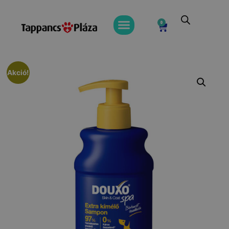
0
Akció!