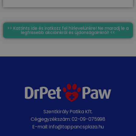
>> Kattints ide és iratkozz fel hírlevelünkre! Ne maradj le a
legfrissebb akcióinkról és újdonságainkról! <<
Szentkirály Patika Kft.
Cégjegyzékszám: 02-09-075998
E-mail: info@tappancsplaza.hu