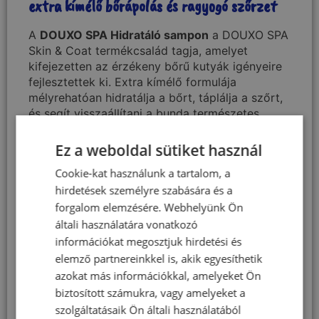
extra kímélő bőrápolás és ragyogó szőrzet
A
DOUXO
SPA Hidratáló sampon
a DOUXO SPA
Skin & Coat termékcsalád tagja, amelyet
kifejezetten az érzékeny bőrű kutyák igényeire
fejlesztettek ki. Extra kímélő formulája
mélyrehatóan hidratálja a bőrt, táplálja a szőrt,
és segít visszaállítani a bunda természetes
puhaságát és fényét.
Ez a weboldal sütiket használ
Miért válaszd a DOUXO
Cookie-kat használunk a tartalom, a
SPA Hidratáló sampont?
hirdetések személyre szabására és a
forgalom elemzésére. Webhelyünk Ön
A sampon rendszeres használata segít
általi használatára vonatkozó
megelőzni a bőrszárazságot és a kellemetlen
információkat megosztjuk hirdetési és
feszülő érzést. Táplálja és védi a szőrt, így a
elemző partnereinkkel is, akik egyesíthetik
bunda puhábbá, fényesebbé és könnyebben
azokat más információkkal, amelyeket Ön
kezelhetővé válik. A formula pH-ja a kutyák
bőréhez igazított, hipoallergén összetételű,
biztosított számukra, vagy amelyeket a
ezért érzékeny bőr esetén is biztonságosan
szolgáltatásaik Ön általi használatából