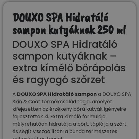
DOUXO SPA Hidratáló
sampon kutyáknak 250 ml
DOUXO SPA Hidratáló
sampon kutyáknak –
extra kímélő bőrápolás
és ragyogó szőrzet
A
DOUXO
SPA Hidratáló sampon
a DOUXO SPA
Skin & Coat termékcsalád tagja, amelyet
kifejezetten az érzékeny bőrű kutyák igényeire
fejlesztettek ki. Extra kímélő formulája
mélyrehatóan hidratálja a bőrt, táplálja a szőrt,
és segít visszaállítani a bunda természetes
puhaságát és fényét.