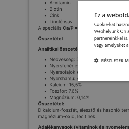
A-vitamin
Biotin
Ez a webolda
Cink
Linolénsav
Cookie-kat haszná
A speciális
Ca/P = 2
arány a házi kosztot
Webhelyünk Ön ál
partnereinkkel is
Összetétel
vagy amelyeket a 
Analitikai összetétel:
Nedvesség: 5%
RÉSZLETEK M
Nyersfehérje: 21%
Nyersolajok és zsírok: 3%
Nyershamu: 46%
Kalcium: 15,5%
Foszfor: 7,6%
Magnézium: 0,14%
Összetétel:
Dikalcium-foszfát, élesztő és hasonló term
magnézium-oxid, lecitinek.
Adalékanyagok (vitaminok és nyomelem