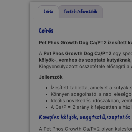
Leírás
További információk
Leírás
Pet Phos Growth Dog Ca/P=2 ízesített k
A
Pet Phos Growth Dog Ca/P=2
egy speci
kölyök-, vemhes és szoptató kutyáknak
Kiegyensúlyozott összetétele elősegíti a 
Jellemzők
Ízesített tabletta, amelyet a kutyák
Könnyen adagolható, a napi eleségb
Ideális növekedési időszakban, vemh
A Ca/P = 2 arány kifejezetten a házi
Komplex kölyök, nagytestű,szoptatós 
A Pet Phos Growth Ca/P=2 olyan kulcsfon