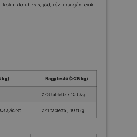
 kolin-klorid, vas, jód, réz, mangán, cink.
 kg)
Nagytestű (>25 kg)
2×3 tabletta / 10 ttkg
3 ajánlott
2×1 tabletta / 10 ttkg