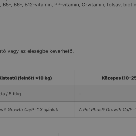
 B5-, B6-, B12-vitamin, PP-vitamin, C-vitamin, folsav, biotin,
ható vagy az eleségbe keverhető.
Kistestű (felnőtt <10 kg)
Közepes (10–25
ta / 5 ttkg
–
os® Growth Ca/P=1.3 ajánlott
A Pet Phos® Growth Ca/P=1.