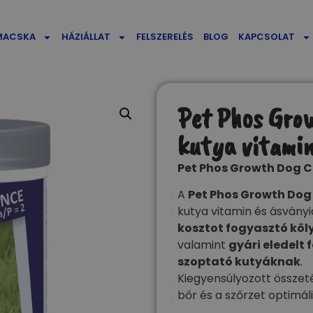
MACSKA
HÁZIÁLLAT
FELSZERELÉS
BLOG
KAPCSOLAT
Pet Phos Grow
kutya vitamin
Pet Phos Growth Dog C
A
Pet Phos Growth Dog
kutya vitamin és ásványi
kosztot fogyasztó köl
valamint
gyári eledelt
szoptató kutyáknak
.
Kiegyensúlyozott összeté
bőr és a szőrzet optimáli