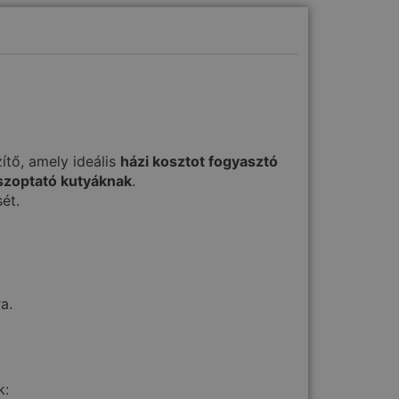
ítő, amely ideális
házi kosztot fogyasztó
 szoptató kutyáknak
.
ét.
a.
k: