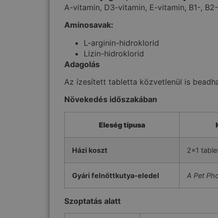
A-vitamin, D3-vitamin, E-vitamin, B1-, B2-,
Aminosavak:
L-arginin-hidroklorid
Lizin-hidroklorid
Adagolás
Az ízesített tabletta közvetlenül is bead
Növekedés időszakában
Eleség típusa
Házi koszt
2×1 tablet
Gyári felnőttkutya-eledel
A Pet Ph
Szoptatás alatt