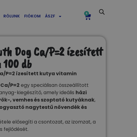
0
RÓLUNK
FIÓKOM
ÁSZF
th Dog Ca/P=2 ízesített
 100 db
a/P=2 ízesített kutya vitamin
 Ca/P=2
egy speciálisan összeállított
anyag-kiegészítő, amely ideális
házi
yök-, vemhes és szoptató kutyáknak
,
 fogyasztó nagytestű növendék és
tele elősegíti a csontozat, az izomzat, a
s fejlődését.