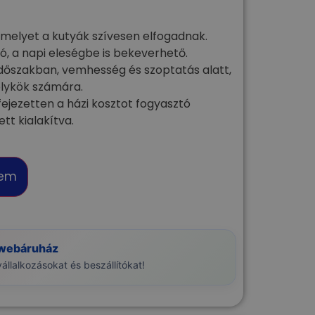
 amelyet a kutyák szívesen elfogadnak.
, a napi eleségbe is bekeverhető.
időszakban, vemhesség és szoptatás alatt,
ölykök számára.
fejezetten a házi kosztot fogyasztó
tt kialakítva.
zem
 webáruház
llalkozásokat és beszállítókat!