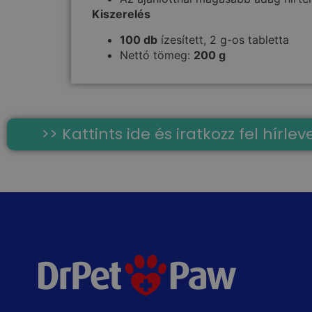
Kiszerelés
100 db
ízesített, 2 g-os tabletta
Nettó tömeg:
200 g
>> Kattints ide és iratkozz fel hírl