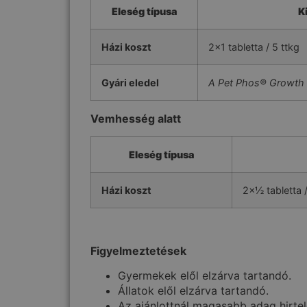
Eleség típusa
K
Házi koszt
2×1 tabletta / 5 ttkg
Gyári eledel
A Pet Phos® Growth C
Vemhesség alatt
Eleség típusa
Házi koszt
2×½ tabletta /
Figyelmeztetések
Gyermekek elől elzárva tartandó.
Állatok elől elzárva tartandó.
Az ajánlottnál magasabb adag hirtel