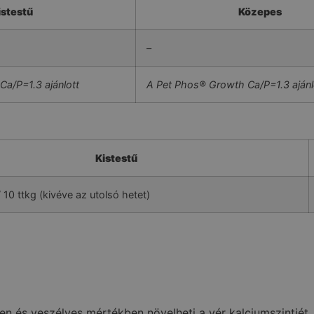
istestű
Közepes
–
a/P=1.3 ajánlott
A Pet Phos® Growth Ca/P=1.3 ajánl
Kistestű
 10 ttkg (kivéve az utolsó hetet)
en és veszélyes mértékben növelheti a vér kalciumszintjét.