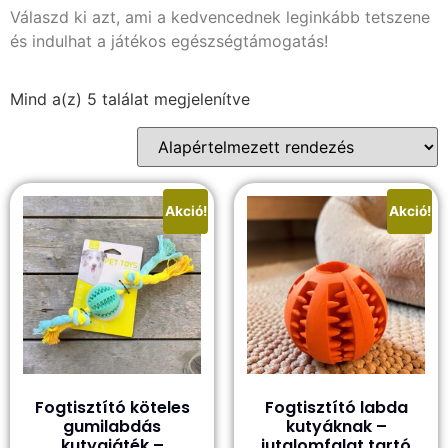
Válaszd ki azt, ami a kedvencednek leginkább tetszene
és indulhat a játékos egészségtámogatás!
Mind a(z) 5 találat megjelenítve
Akció!
Akció!
Fogtisztító köteles
Fogtisztító labda
gumilabdás
kutyáknak –
kutyajáték –
jutalomfalat tartó