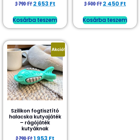
2 653
Ft
2 450
Ft
3 790
Ft
3 500
Ft
Kosárba teszem
Kosárba teszem
Akció!
Szilikon fogtisztító
halacska kutyajáték
– rágójáték
kutyáknak
1 953
Ft
2 790
Ft