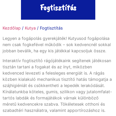
Fogtisztítás
Kezdőlap
/
Kutya
/ Fogtisztítás
Legyen a fogápolás gyerekjáték! Kutyusod fogápolása
nem csak fogkefével működik – sok kedvencnél sokkal
jobban beválik, ha egy kis játékkal kapcsoljuk össze.
Interaktív fogtisztító rágójátékaink segítenek játékosan
tisztán tartani a fogakat és az ínyt, miközben
kedvenced levezeti a felesleges energiát is. A rágás
közben kialakuló mechanikus tisztító hatás támogatja a
szájhigiéniát és csökkentheti a lepedék lerakódását.
Kínálatunkba köteles, gumis, szilikon vagy jutalomfalat-
tartós labdák és formajátékok várnak különböző
méretű kedvencekre szabva. Tökéletesek otthoni és
szabadtéri használatra, valamint apportírozáshoz is.