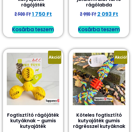
rágójáték
rágólabda
1 750
Ft
2 093
Ft
2 500
Ft
2 990
Ft
Kosárba teszem
Kosárba teszem
Akció!
Akció!
Fogtisztító rágójáték
Köteles fogtisztító
kutyáknak – gumis
kutyajáték gumis
kutyajáték
rágrésszel kutyáknak