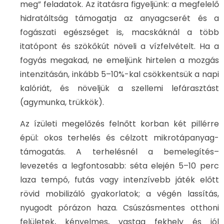
meg” feladatok. Az itatásra figyeljünk: a megfelelő
hidratáltság támogatja az anyagcserét és a
fogászati egészséget is, macskáknál a több
itatópont és szökőkút növeli a vízfelvételt. Ha a
fogyás megakad, ne emeljünk hirtelen a mozgás
intenzitásán, inkább 5–10%-kal csökkentsük a napi
kalóriát, és növeljük a szellemi lefárasztást
(agymunka, trükkök).
Az ízületi megelőzés felnőtt korban két pillérre
épül: okos terhelés és célzott mikrotápanyag-
támogatás. A terhelésnél a bemelegítés–
levezetés a legfontosabb: séta elején 5–10 perc
laza tempó, futás vagy intenzívebb játék előtt
rövid mobilizáló gyakorlatok; a végén lassítás,
nyugodt pórázon haza. Csúszásmentes otthoni
felületek, kényelmes, vastag fekhely és jól