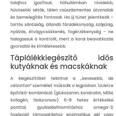
talajhoz igazítsuk; hőhullámban rövidebb,
hűvösebb séták, télen csúszásmentes útvonalak
és bemelegítés fontosak. Ha új tünet jelentkezik –
tartós sántaság, állandó fáradékonyság, szájszag,
nyálzás, étvágycsökkenés, fogérzékenység – ne
halogassuk a kontrollt, mert a korai beavatkozás
gyorsabb és kíméletesebb.
Táplálékkiegészítő idős
kutyáknak​ és macskáknak
A kiegészítőket tekintve a „kevesebb, de
célzottan” szemlélet működik a legjobban. Ízületre
építőkő-kombináció (glükozamin, kondroitin, MSM,
kollagén, hialuronsav) 6–8 hetes értékelési
ponttal; gyulladásfinomításhoz omega-3;
fogászati támogatáshoz enzimatikus gél vagy