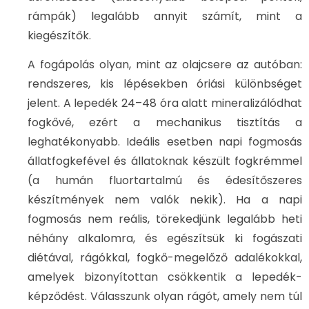
rámpák) legalább annyit számít, mint a
kiegészítők.
A fogápolás olyan, mint az olajcsere az autóban:
rendszeres, kis lépésekben óriási különbséget
jelent. A lepedék 24–48 óra alatt mineralizálódhat
fogkővé, ezért a mechanikus tisztítás a
leghatékonyabb. Ideális esetben napi fogmosás
állatfogkefével és állatoknak készült fogkrémmel
(a humán fluortartalmú és édesítőszeres
készítmények nem valók nekik). Ha a napi
fogmosás nem reális, törekedjünk legalább heti
néhány alkalomra, és egészítsük ki fogászati
diétával, rágókkal, fogkő-megelőző adalékokkal,
amelyek bizonyítottan csökkentik a lepedék-
képződést. Válasszunk olyan rágót, amely nem túl