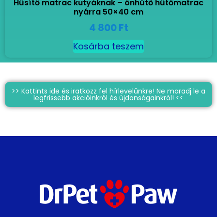
Hűsítő matrac kutyáknak – önhűtő hűtőmatrac
nyárra 50×40 cm
4 800
Ft
Kosárba teszem
>> Kattints ide és iratkozz fel hírlevelünkre! Ne maradj le a
legfrissebb akcióinkról és újdonságainkról! <<