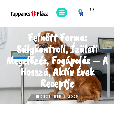
0
Felnőtt Forma:
Súlykontroll, Ízületi
Megelőzés, Fogápolás – A
Hosszú, Aktív Évek
Receptje
DECEMBER 3, 2025