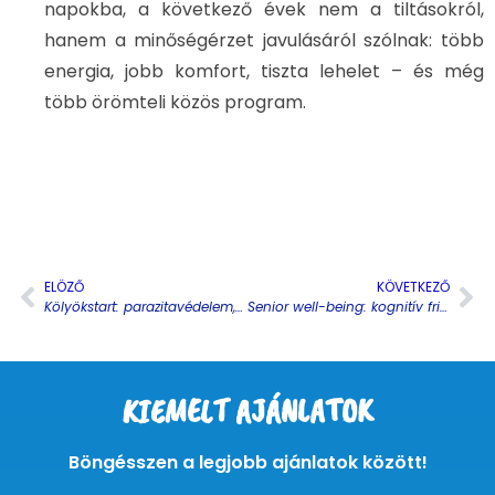
napokba, a következő évek nem a tiltásokról,
hanem a minőségérzet javulásáról szólnak: több
energia, jobb komfort, tiszta lehelet – és még
több örömteli közös program.
ELÖZŐ
KÖVETKEZŐ
Kölyökstart: parazitavédelem, féreghajtó, alapvitaminok – biztos alapok az első hat hónapban
Senior well-being: kognitív frissesség, szív és ízületi támogatás – mindennapi rutin idős kutyáknak és macskáknak
KIEMELT AJÁNLATOK
Böngésszen a legjobb ajánlatok között!