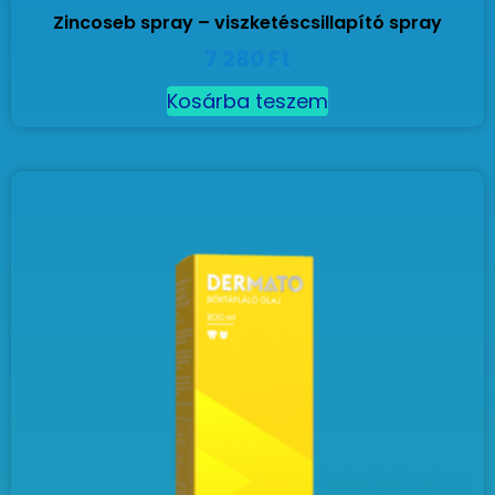
Zincoseb spray – viszketéscsillapító spray
7 280
Ft
Kosárba teszem