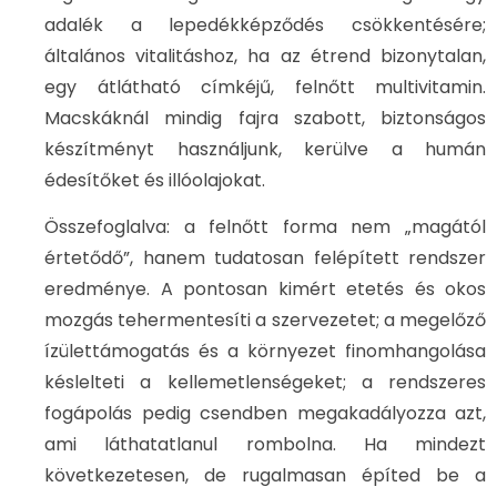
adalék a lepedékképződés csökkentésére;
általános vitalitáshoz, ha az étrend bizonytalan,
egy átlátható címkéjű, felnőtt multivitamin.
Macskáknál mindig fajra szabott, biztonságos
készítményt használjunk, kerülve a humán
édesítőket és illóolajokat.
Összefoglalva: a felnőtt forma nem „magától
értetődő”, hanem tudatosan felépített rendszer
eredménye. A pontosan kimért etetés és okos
mozgás tehermentesíti a szervezetet; a megelőző
ízülettámogatás és a környezet finomhangolása
késlelteti a kellemetlenségeket; a rendszeres
fogápolás pedig csendben megakadályozza azt,
ami láthatatlanul rombolna. Ha mindezt
következetesen, de rugalmasan építed be a