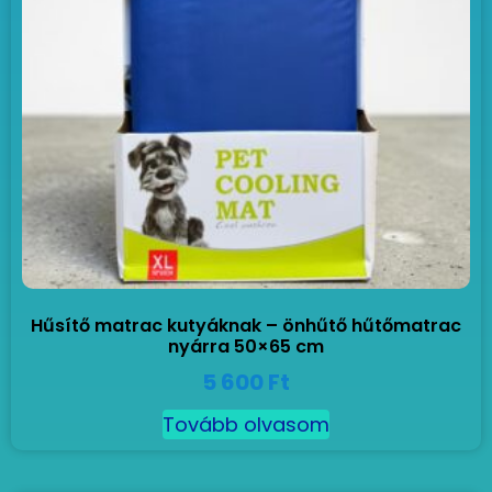
Hűsítő matrac kutyáknak – önhűtő hűtőmatrac
nyárra 50×65 cm
5 600
Ft
Tovább olvasom