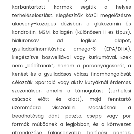
karbantartott karmok segítik a helyes
terheléseloszlást. Kiegészítők közül megelőzésre
alacsony–közepes dózisban a glükozamin és
kondroitin, MSM, kollagén (különösen II-es típus),
hialuronsav ad logikus alapot,
gyulladásfinomításhoz omega-3 (EPA/DHA),
kiegészítve boswelliával vagy kurkumával. Ezek
nem „bódítanak”, hanem a porcanyagcserét, a
kenést és a gyulladásos válasz finomhangolását
célozzák. Sportoló vagy aktív kutyáknál érdemes
szezonálisan emelni a támogatást (terhelési
csúcsok előtt és alatt), majd fenntartó
üzemmódra visszaállni. Macskáknál a
beadhatóság dönt: paszta, csepp vagy por
formák működnek a legjobban, és a környezet
átrendezése (alacsonyabb belépési pontok,