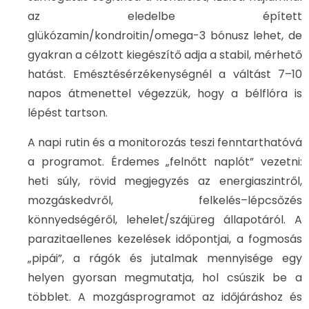
az eledelbe épített
glükózamin/kondroitin/omega-3 bónusz lehet, de
gyakran a célzott kiegészítő adja a stabil, mérhető
hatást. Emésztésérzékenységnél a váltást 7–10
napos átmenettel végezzük, hogy a bélflóra is
lépést tartson.
A napi rutin és a monitorozás teszi fenntarthatóvá
a programot. Érdemes „felnőtt naplót” vezetni:
heti súly, rövid megjegyzés az energiaszintről,
mozgáskedvről, felkelés–lépcsőzés
könnyedségéről, lehelet/szájüreg állapotáról. A
parazitaellenes kezelések időpontjai, a fogmosás
„pipái”, a rágók és jutalmak mennyisége egy
helyen gyorsan megmutatja, hol csúszik be a
többlet. A mozgásprogramot az időjáráshoz és