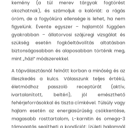
kemény (a túl merev tárgyak fogtörést
okozhatnak), és számoljuk a kalóriát: a rágás
öröm, de a fogyókúra ellensége is lehet, ha nem
figyelünk. Évente egyszer – hajlamtól függően
gyakrabban – állatorvosi szájüregi vizsgálat és
szükség esetén fogkőeltávolítás altatásban
biztonságosabban és alaposabban történik meg,
mint „házi” módszerekkel.
A tápválasztásnál felnőtt korban a minőség és az
illeszkedés a kulcs. Válasszunk teljes értékű,
életmódhoz passzoló receptúrát (aktív,
ivartalanított, beltéri), jól emészthető
fehérjeforrásokkal és tiszta címkével. Túlsúly vagy
hajlam esetén az energiasűrűség csökkentése,
magasabb rosttartalom, L-karnitin és omega-3
támogatás segítheti a kondíciót; ízületi hajlamnál