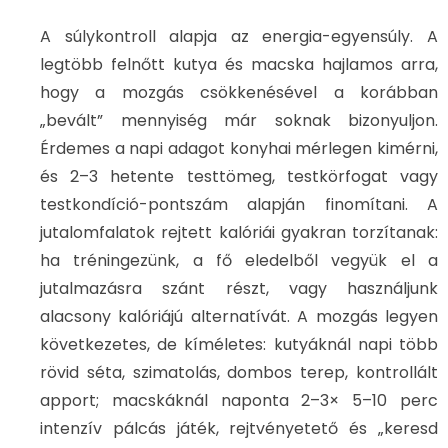
A súlykontroll alapja az energia-egyensúly. A
legtöbb felnőtt kutya és macska hajlamos arra,
hogy a mozgás csökkenésével a korábban
„bevált” mennyiség már soknak bizonyuljon.
Érdemes a napi adagot konyhai mérlegen kimérni,
és 2–3 hetente testtömeg, testkörfogat vagy
testkondíció-pontszám alapján finomítani. A
jutalomfalatok rejtett kalóriái gyakran torzítanak:
ha tréningezünk, a fő eledelből vegyük el a
jutalmazásra szánt részt, vagy használjunk
alacsony kalóriájú alternatívát. A mozgás legyen
következetes, de kíméletes: kutyáknál napi több
rövid séta, szimatolás, dombos terep, kontrollált
apport; macskáknál naponta 2–3× 5–10 perc
intenzív pálcás játék, rejtvényetető és „keresd