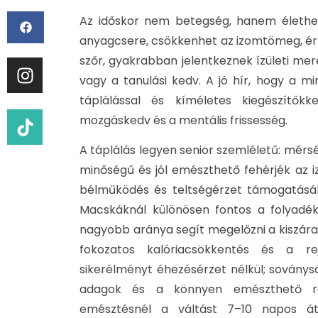
Az időskor nem betegség, hanem élethely
anyagcsere, csökkenhet az izomtömeg, ér
szőr, gyakrabban jelentkeznek ízületi mer
vagy a tanulási kedv. A jó hír, hogy a m
táplálással és kíméletes kiegészítőkk
mozgáskedv és a mentális frissesség.
A táplálás legyen senior szemléletű: mérsé
minőségű és jól emészthető fehérjék az
bélműködés és teltségérzet támogatásáh
Macskáknál különösen fontos a folyadék:
nagyobb aránya segít megelőzni a kiszárad
fokozatos kalóriacsökkentés és a re
sikerélményt éhezésérzet nélkül; soványs
adagok és a könnyen emészthető re
emésztésnél a váltást 7–10 napos át