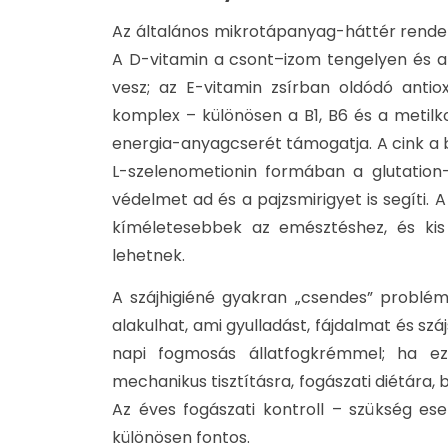
Az általános mikrotápanyag-háttér rende
A D-vitamin a csont–izom tengelyen és a
vesz; az E-vitamin zsírban oldódó anti
komplex – különösen a B1, B6 és a metilk
energia-anyagcserét támogatja. A cink a b
L-szelenometionin formában a glutation-
védelmet ad és a pajzsmirigyet is segíti. A
kíméletesebbek az emésztéshez, és ki
lehetnek.
A szájhigiéné gyakran „csendes” problé
alakulhat, ami gyulladást, fájdalmat és száj
napi fogmosás állatfogkrémmel; ha ez 
mechanikus tisztításra, fogászati diétára,
Az éves fogászati kontroll – szükség eset
különösen fontos.