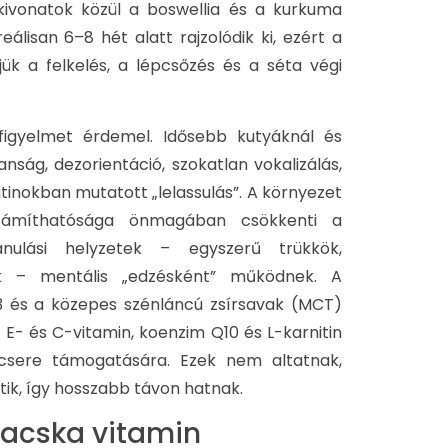
kivonatok közül a boswellia és a kurkuma
álisan 6–8 hét alatt rajzolódik ki, ezért a
ük a felkelés, a lépcsőzés és a séta végi
figyelmet érdemel. Idősebb kutyáknál és
nság, dezorientáció, szokatlan vokalizálás,
tinokban mutatott „lelassulás”. A környezet
számíthatósága önmagában csökkenti a
anulási helyzetek – egyszerű trükkök,
ok – mentális „edzésként” működnek. A
és a közepes szénláncú zsírsavak (MCT)
 E- és C-vitamin, koenzim Q10 és L-karnitin
gcsere támogatására. Ezek nem altatnak,
ik, így hosszabb távon hatnak.
macska vitamin