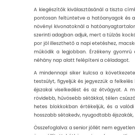
A kiegészítők kiválasztásánál a tiszta c
pontosan feltüntetve a hatóanyagok és a
növényi kivonatoknál a hatóanyagtartalom
szerinti adagban adjuk, mert a túlzás kock
por jól illeszthető a napi etetéshez, macs
működik a legjobban. Érzékeny gyomrú ál
néhány nap alatt felépíteni a céladagot.
A mindennapi siker kulcsa a következete
testsúlyt, figyeljük és jegyezzük a felkelé
éjszakai viselkedést és az étvágyat. A m
rövidebb, hűvösebb sétákkal, télen csúsz
hetes blokkokban értékeljük, és a valódi
hosszabb sétakedv, nyugodtabb éjszakák,
Összefoglalva: a senior jóllét nem egyetl