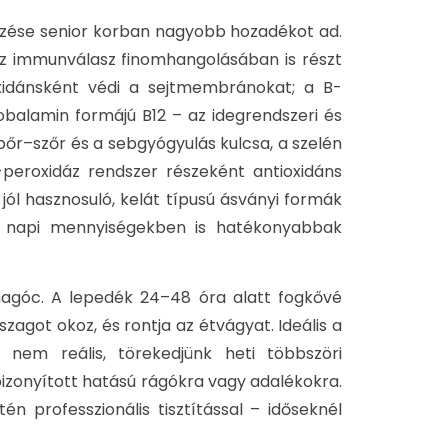
zése senior korban nagyobb hozadékot ad.
z immunválasz finomhangolásában is részt
oxidánsként védi a sejtmembránokat; a B-
obalamin formájú B12 – az idegrendszeri és
őr–szőr és a sebgyógyulás kulcsa, a szelén
peroxidáz rendszer részeként antioxidáns
 jól hasznosuló, kelát típusú ásványi formák
s napi mennyiségekben is hatékonyabbak
magóc. A lepedék 24–48 óra alatt fogkővé
szagot okoz, és rontja az étvágyat. Ideális a
nem reális, törekedjünk heti többszöri
 bizonyított hatású rágókra vagy adalékokra.
én professzionális tisztítással – időseknél