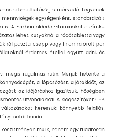
ímke és a beadhatóság a mérvadó. Legyenek
 mennyiségek egységenként, standardizált
 is. A zsírban oldódó vitaminokat a címke
ázatos lehet. Kutyáknál a rágótabletta vagy
káknál paszta, csepp vagy finomra őrölt por
latoknál érdemes étellel együtt adni, és
s, mégis rugalmas rutin. Mérjük hetente a
s könnyedségét, a lépcsőzést, a játékidőt, az
ozgást az időjáráshoz igazítsuk, hőségben
ásmentes útvonalakkal. A kiegészítőket 6–8
 változásokat keressük: könnyebb felállás,
 fényesebb bunda.
en készítményen múlik, hanem egy tudatosan