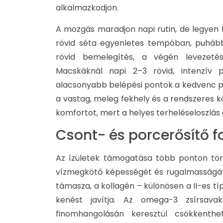
alkalmazkodjon.
A mozgás maradjon napi rutin, de legyen 
rövid séta egyenletes tempóban, puhább
rövid bemelegítés, a végén levezetés
Macskáknál napi 2–3 rövid, intenzív p
alacsonyabb belépési pontok a kedvenc p
a vastag, meleg fekhely és a rendszeres k
komfortot, mert a helyes terheléseloszlás
Csont- és porcerősítő 
Az ízületek támogatása több ponton tört
vízmegkötő képességét és rugalmasságát 
támasza, a kollagén – különösen a II-es típ
kenést javítja. Az omega-3 zsírsav
finomhangolásán keresztül csökkent