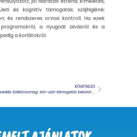
ensúlyozott, jól hidratált étrend; kíméletes,
eti és kognitív támogatás; szájhigiéné;
; és rendszeres orvosi kontroll. Ha ezek
 programokról, a nyugodt alvásról és a
edig a korlátokról.
KÖVETKEZŐ
Tavaszi vedlés túlélőcsomag: bőr–szőr támogatás belülről és kívülről
EMELT AJÁNLATOK