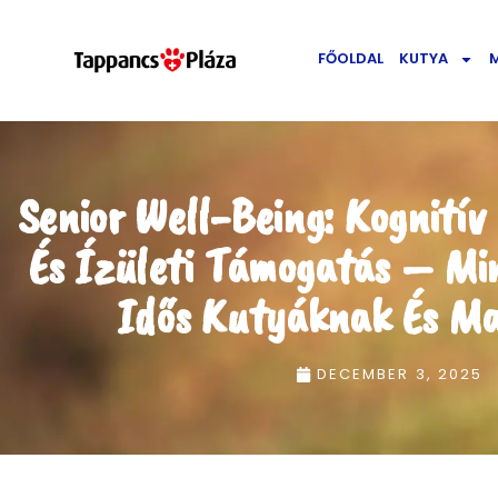
FŐOLDAL
KUTYA
Senior Well-Being: Kognitív 
És Ízületi Támogatás – Mi
Idős Kutyáknak És M
DECEMBER 3, 2025