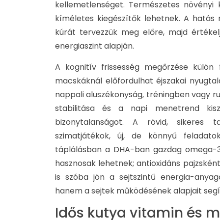
kellemetlenséget. Természetes növényi 
kíméletes kiegészítők lehetnek. A hatás re
kúrát tervezzük meg előre, majd értékelj
energiaszint alapján.
A kognitív frissesség megőrzése külön 
macskáknál előfordulhat éjszakai nyugtala
nappali aluszékonyság, tréningben vagy ru
stabilitása és a napi menetrend ki
bizonytalanságot. A rövid, sikeres t
szimatjátékok, új, de könnyű feladat
táplálásban a DHA-ban gazdag omega-3 
hasznosak lehetnek; antioxidáns pajzsként
is szóba jön a sejtszintű energia-anya
hanem a sejtek működésének alapjait segít
Idős kutya vitamin és 