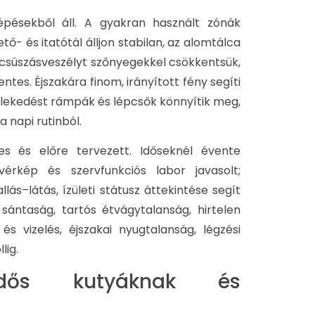
pésekből áll. A gyakran használt zónák
- és itatótál álljon stabilan, az alomtálca
csúszásveszélyt szőnyegekkel csökkentsük,
tes. Éjszakára finom, irányított fény segíti
özlekedést rámpák és lépcsők könnyítik meg,
 napi rutinból.
res és előre tervezett. Időseknél évente
vérkép és szervfunkciós labor javasolt;
llás–látás, ízületi státusz áttekintése segít
sántaság, tartós étvágytalanság, hirtelen
s vizelés, éjszakai nyugtalanság, légzési
lig.
 idős kutyáknak​ és