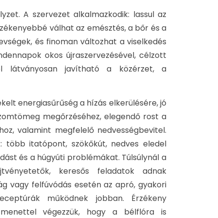
zet. A szervezet alkalmazkodik: lassul az
zékenyebbé válhat az emésztés, a bőr és a
evségek, és finoman változhat a viselkedés
indennapok okos újraszervezésével, célzott
el látványosan javítható a közérzet, a
kelt energiasűrűség a hízás elkerülésére, jó
 izomtömeg megőrzéséhez, elegendő rost a
oz, valamint megfelelő nedvességbevitel.
 több itatópont, szökőkút, nedves eledel
ást és a húgyúti problémákat. Túlsúlynál a
jtvényetetők, keresős feladatok adnak
ág vagy felfúvódás esetén az apró, gyakori
ceptúrák működnek jobban. Érzékeny
menettel végezzük, hogy a bélflóra is