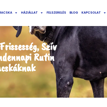
MACSKA
HÁZIÁLLAT
FELSZERELÉS
BLOG
KAPCSOLAT
Frissesség, Szív
ndennapi Rutin
acskáknak