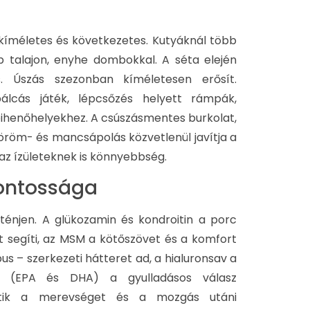
kíméletes és következetes. Kutyáknál több
 talajon, enyhe dombokkal. A séta elején
. Úszás szezonban kíméletesen erősít.
álcás játék, lépcsőzés helyett rámpák,
ihenőhelyekhez. A csúszásmentes burkolat,
öröm- és mancsápolás közvetlenül javítja a
 az ízületeknek is könnyebbség.
fontossága
énjen. A glükozamin és kondroitin a porc
segíti, az MSM a kötőszövet és a komfort
us – szerkezeti hátteret ad, a hialuronsav a
ak (EPA és DHA) a gyulladásos válasz
hetik a merevséget és a mozgás utáni