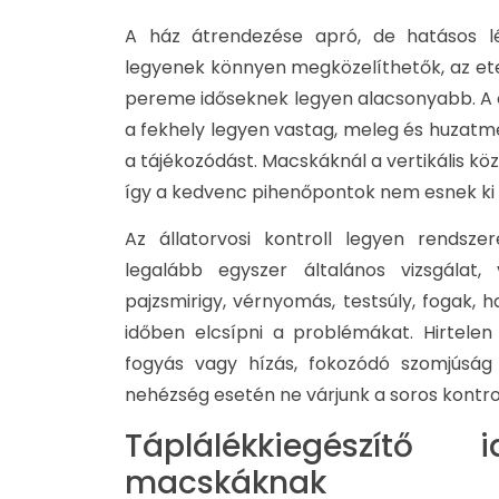
A ház átrendezése apró, de hatásos lé
legyenek könnyen megközelíthetők, az etető
pereme időseknek legyen alacsonyabb. A 
a fekhely legyen vastag, meleg és huzatmen
a tájékozódást. Macskáknál a vertikális k
így a kedvenc pihenőpontok nem esnek ki a
Az állatorvosi kontroll legyen rendsze
legalább egyszer általános vizsgálat, 
pajzsmirigy, vérnyomás, testsúly, fogak, ha
időben elcsípni a problémákat. Hirtelen 
fogyás vagy hízás, fokozódó szomjúság é
nehézség esetén ne várjunk a soros kontrol
Táplálékkiegészítő
macskáknak