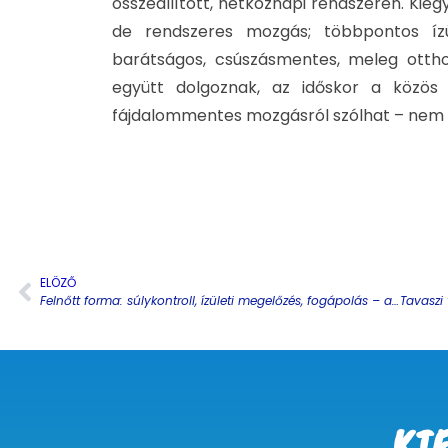
összeállított, hétköznapi rendszeren. Kiegy
de rendszeres mozgás; többpontos ízül
barátságos, csúszásmentes, meleg otthon
együtt dolgoznak, az időskor a közös
fájdalommentes mozgásról szólhat – nem p
ELÖZŐ
Felnőtt forma: súlykontroll, ízületi megelőzés, fogápolás – a hosszú, aktív évek receptje
KI