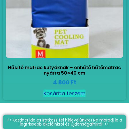
Hűsítő matrac kutyáknak – önhűtő hűtőmatrac
nyárra 50×40 cm
4 800
Ft
Kosárba teszem
>> Kattints ide és iratkozz fel hírlevelünkre! Ne maradj le a
legfrissebb akcióinkról és újdonságainkról! <<