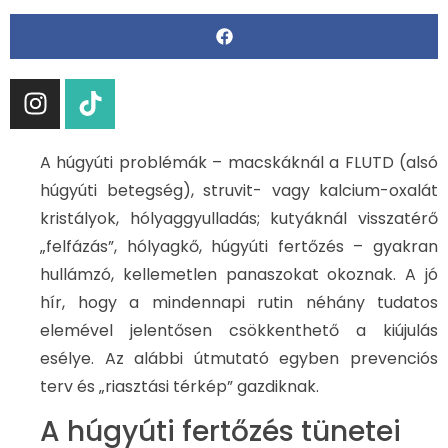
A húgyúti problémák – macskáknál a FLUTD (alsó
húgyúti betegség), struvit- vagy kalcium-oxalát
kristályok, hólyaggyulladás; kutyáknál visszatérő
„felfázás”, hólyagkő, húgyúti fertőzés – gyakran
hullámzó, kellemetlen panaszokat okoznak. A jó
hír, hogy a mindennapi rutin néhány tudatos
elemével jelentősen csökkenthető a kiújulás
esélye. Az alábbi útmutató egyben prevenciós
terv és „riasztási térkép” gazdiknak.
A húgyúti fertőzés tünetei​