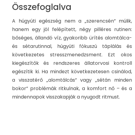
Összefoglalva
A húgyúti egészség nem a „szerencsén” múlik,
hanem egy jól felépített, négy pilléres rutinen:
bőséges, állandó víz, gyakoribb ürítés alomtálca-
és sétarutinnal, húgyúti fókuszú táplálás és
következetes stresszmenedzsment. Ezt okos
kiegészítők és rendszeres állatorvosi kontroll
egészítik ki. Ha mindezt következetesen csinálod,
a visszatérő „alomtálcás” vagy „sétán minden
bokor” problémák ritkulnak, a komfort nő – és a
mindennapok visszakapják a nyugodt ritmust.