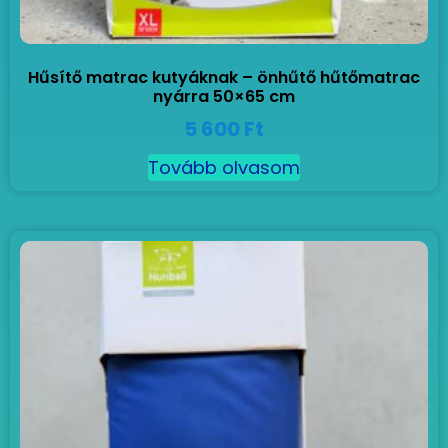
Hűsítő matrac kutyáknak – önhűtő hűtőmatrac
nyárra 50×65 cm
5 600
Ft
Tovább olvasom