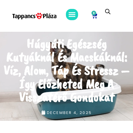
0
Húgyúti Egészség
Kutyáknál És Macskáknál:
Víz, Alom, Táp És Stressz –
Így Előzheted Meg A
Visszatérő Gondokat
DECEMBER 4, 2025