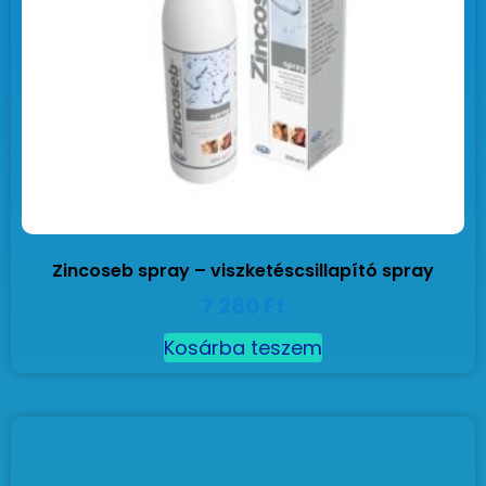
Zincoseb spray – viszketéscsillapító spray
7 280
Ft
Kosárba teszem