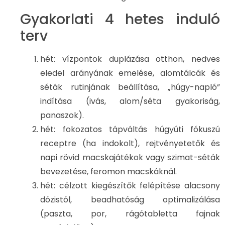
Gyakorlati 4 hetes induló
terv
hét: vízpontok duplázása otthon, nedves
eledel arányának emelése, alomtálcák és
séták rutinjának beállítása, „húgy-napló”
indítása (ivás, alom/séta gyakoriság,
panaszok).
hét: fokozatos tápváltás húgyúti fókuszú
receptre (ha indokolt), rejtvényetetők és
napi rövid macskajátékok vagy szimat-séták
bevezetése, feromon macskáknál.
hét: célzott kiegészítők felépítése alacsony
dózistól, beadhatóság optimalizálása
(paszta, por, rágótabletta fajnak