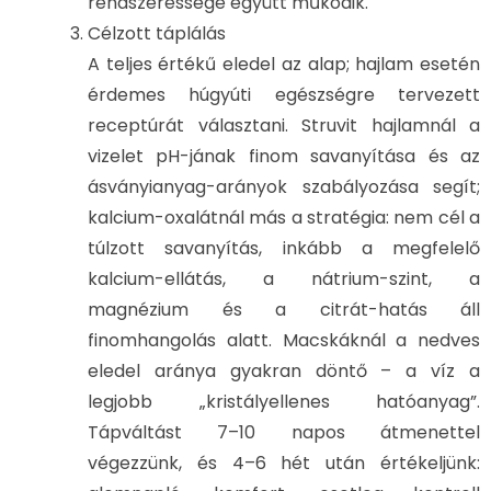
rendszeressége együtt működik.
Célzott táplálás
A teljes értékű eledel az alap; hajlam esetén
érdemes húgyúti egészségre tervezett
receptúrát választani. Struvit hajlamnál a
vizelet pH-jának finom savanyítása és az
ásványianyag-arányok szabályozása segít;
kalcium-oxalátnál más a stratégia: nem cél a
túlzott savanyítás, inkább a megfelelő
kalcium-ellátás, a nátrium-szint, a
magnézium és a citrát-hatás áll
finomhangolás alatt. Macskáknál a nedves
eledel aránya gyakran döntő – a víz a
legjobb „kristályellenes hatóanyag”.
Tápváltást 7–10 napos átmenettel
végezzünk, és 4–6 hét után értékeljünk: