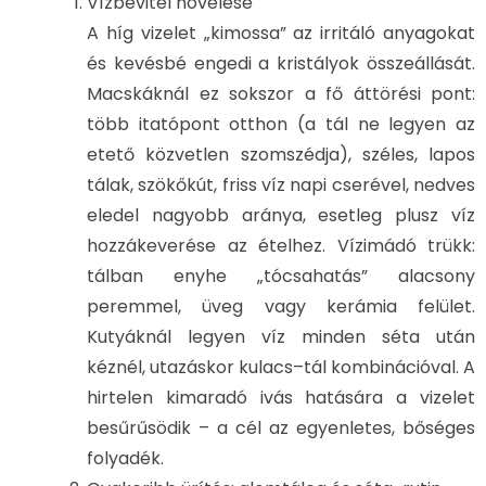
Vízbevitel növelése
A híg vizelet „kimossa” az irritáló anyagokat
és kevésbé engedi a kristályok összeállását.
Macskáknál ez sokszor a fő áttörési pont:
több itatópont otthon (a tál ne legyen az
etető közvetlen szomszédja), széles, lapos
tálak, szökőkút, friss víz napi cserével, nedves
eledel nagyobb aránya, esetleg plusz víz
hozzákeverése az ételhez. Vízimádó trükk:
tálban enyhe „tócsahatás” alacsony
peremmel, üveg vagy kerámia felület.
Kutyáknál legyen víz minden séta után
kéznél, utazáskor kulacs–tál kombinációval. A
hirtelen kimaradó ivás hatására a vizelet
besűrűsödik – a cél az egyenletes, bőséges
folyadék.