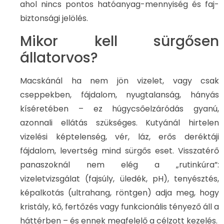
ahol nincs pontos hatóanyag-mennyiség és faj-
biztonsági jelölés.
Mikor kell sürgősen
állatorvos?
Macskánál ha nem jön vizelet, vagy csak
cseppekben, fájdalom, nyugtalanság, hányás
kíséretében – ez húgycsőelzáródás gyanú,
azonnali ellátás szükséges. Kutyánál hirtelen
vizelési képtelenség, vér, láz, erős deréktáji
fájdalom, levertség mind sürgős eset. Visszatérő
panaszoknál nem elég a „rutinkúra”:
vizeletvizsgálat (fajsúly, üledék, pH), tenyésztés,
képalkotás (ultrahang, röntgen) adja meg, hogy
kristály, kő, fertőzés vagy funkcionális tényező áll a
háttérben – és ennek megfelelő a célzott kezelés.