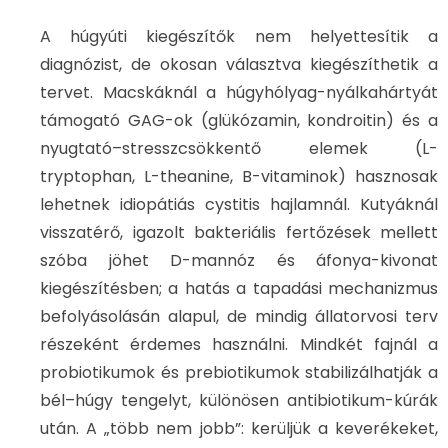
A húgyúti kiegészítők nem helyettesítik a
diagnózist, de okosan választva kiegészíthetik a
tervet. Macskáknál a húgyhólyag-nyálkahártyát
támogató GAG-ok (glükózamin, kondroitin) és a
nyugtató–stresszcsökkentő elemek (L-
tryptophan, L-theanine, B-vitaminok) hasznosak
lehetnek idiopátiás cystitis hajlamnál. Kutyáknál
visszatérő, igazolt bakteriális fertőzések mellett
szóba jöhet D-mannóz és áfonya-kivonat
kiegészítésben; a hatás a tapadási mechanizmus
befolyásolásán alapul, de mindig állatorvosi terv
részeként érdemes használni. Mindkét fajnál a
probiotikumok és prebiotikumok stabilizálhatják a
bél–húgy tengelyt, különösen antibiotikum-kúrák
után. A „több nem jobb”: kerüljük a keverékeket,