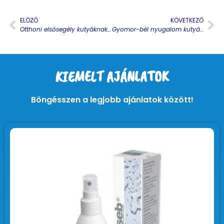
ELÖZŐ
KÖVETKEZŐ
Otthoni elsősegély kutyáknak és macskáknak: mit tegyél az első 10 percben, amíg úton vagytok az állatorvoshoz
Gyomor-bél nyugalom kutyáknál és macskáknál: hasmenés és hányás okos otthoni menedzsmentje, mikor kell azonnal orvos
KIEMELT AJÁNLATOK
Böngésszen a legjobb ajánlatok között!