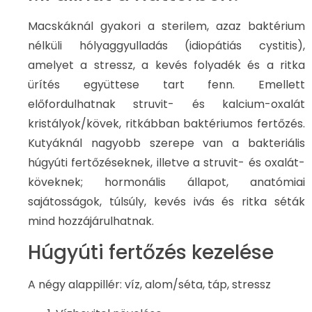
Macskáknál gyakori a sterilem, azaz baktérium
nélküli hólyaggyulladás (idiopátiás cystitis),
amelyet a stressz, a kevés folyadék és a ritka
ürítés együttese tart fenn. Emellett
előfordulhatnak struvit- és kalcium-oxalát
kristályok/kövek, ritkábban baktériumos fertőzés.
Kutyáknál nagyobb szerepe van a bakteriális
húgyúti fertőzéseknek, illetve a struvit- és oxalát-
köveknek; hormonális állapot, anatómiai
sajátosságok, túlsúly, kevés ivás és ritka séták
mind hozzájárulhatnak.
Húgyúti fertőzés kezelése
A négy alappillér: víz, alom/séta, táp, stressz