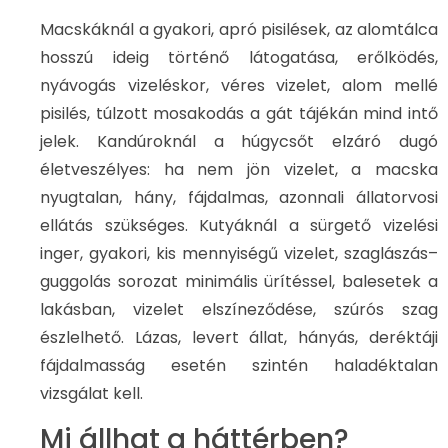
Macskáknál a gyakori, apró pisilések, az alomtálca
hosszú ideig történő látogatása, erőlködés,
nyávogás vizeléskor, véres vizelet, alom mellé
pisilés, túlzott mosakodás a gát tájékán mind intő
jelek. Kandúroknál a húgycsőt elzáró dugó
életveszélyes: ha nem jön vizelet, a macska
nyugtalan, hány, fájdalmas, azonnali állatorvosi
ellátás szükséges. Kutyáknál a sürgető vizelési
inger, gyakori, kis mennyiségű vizelet, szaglászás–
guggolás sorozat minimális ürítéssel, balesetek a
lakásban, vizelet elszíneződése, szúrós szag
észlelhető. Lázas, levert állat, hányás, deréktáji
fájdalmasság esetén szintén haladéktalan
vizsgálat kell.
Mi állhat a háttérben?