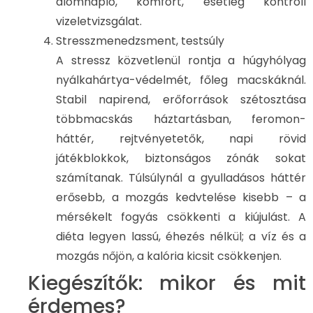
alomnapló, komfort, esetleg kontroll
vizeletvizsgálat.
Stresszmenedzsment, testsúly
A stressz közvetlenül rontja a húgyhólyag
nyálkahártya-védelmét, főleg macskáknál.
Stabil napirend, erőforrások szétosztása
többmacskás háztartásban, feromon-
háttér, rejtvényetetők, napi rövid
játékblokkok, biztonságos zónák sokat
számítanak. Túlsúlynál a gyulladásos háttér
erősebb, a mozgás kedvtelése kisebb – a
mérsékelt fogyás csökkenti a kiújulást. A
diéta legyen lassú, éhezés nélkül; a víz és a
mozgás nőjön, a kalória kicsit csökkenjen.
Kiegészítők: mikor és mit
érdemes?