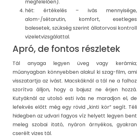
megfelelően).
hét: értékelés – ivás mennyisége,
alom-/sétarutin, komfort, esetleges
balesetek, szükség szerint állatorvosi kontroll
vizeletvizsgálattal.
Apró, de fontos részletek
Tál anyaga legyen üveg vagy kerámia;
műanyagban könnyebben alakul ki szag-film, ami
visszatartja az ivást. Macskáknál a tál ne a falhoz
szorítva álljon, hogy a bajusz ne érjen hozzá.
Kutyáknál az utolsó esti ivás ne maradjon el, de
lefekvés előtt még egy rövid „kinti kör” segít. Téli
hidegben az udvari fagyos víz helyett legyen bent
meleg szobai itató, nyáron árnyékos, gyakran
cserélt vizes tál.