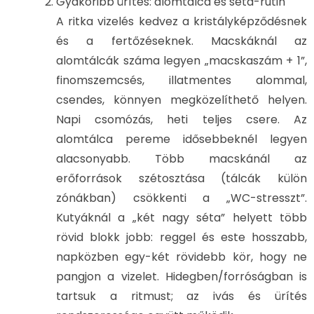
Gyakoribb ürítés: alomtálca és séta-rutin
A ritka vizelés kedvez a kristályképződésnek
és a fertőzéseknek. Macskáknál az
alomtálcák száma legyen „macskaszám + 1”,
finomszemcsés, illatmentes alommal,
csendes, könnyen megközelíthető helyen.
Napi csomózás, heti teljes csere. Az
alomtálca pereme idősebbeknél legyen
alacsonyabb. Több macskánál az
erőforrások szétosztása (tálcák külön
zónákban) csökkenti a „WC-stresszt”.
Kutyáknál a „két nagy séta” helyett több
rövid blokk jobb: reggel és este hosszabb,
napközben egy-két rövidebb kör, hogy ne
pangjon a vizelet. Hidegben/forróságban is
tartsuk a ritmust; az ivás és ürítés