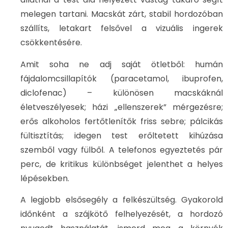
melegen tartani. Macskát zárt, stabil hordozóban
szállíts, letakart felsővel a vizuális ingerek
csökkentésére.
Amit soha ne adj saját ötletből: humán
fájdalomcsillapítók (paracetamol, ibuprofen,
diclofenac) – különösen macskáknál
életveszélyesek; házi „ellenszerek” mérgezésre;
erős alkoholos fertőtlenítők friss sebre; pálcikás
fültisztítás; idegen test erőltetett kihúzása
szemből vagy fülből. A telefonos egyeztetés pár
perc, de kritikus különbséget jelenthet a helyes
lépésekben.
A legjobb elsősegély a felkészültség. Gyakorold
időnként a szájkötő felhelyezését, a hordozó