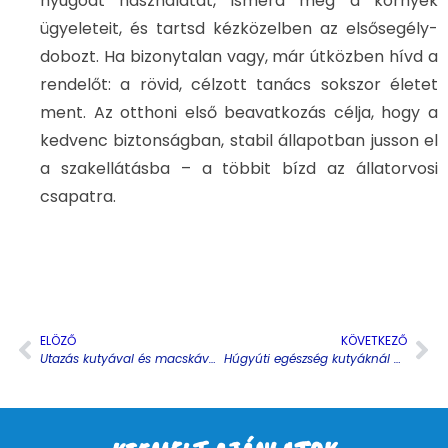
nyugodt használatát, ismerd meg a környék
ügyeleteit, és tartsd kézközelben az elsősegély-
dobozt. Ha bizonytalan vagy, már útközben hívd a
rendelőt: a rövid, célzott tanács sokszor életet
ment. Az otthoni első beavatkozás célja, hogy a
kedvenc biztonságban, stabil állapotban jusson el
a szakellátásba – a többit bízd az állatorvosi
csapatra.
ELÖZŐ
KÖVETKEZŐ
Utazás kutyával és macskával belföldön és külföldön: papírok, biztonság, stresszcsökkentés lépésről lépésre
Húgyúti egészség kutyáknál és macskáknál: víz, alom, táp és stressz – így előzheted meg a visszatérő gondokat