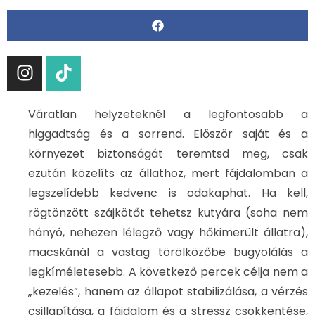
Váratlan helyzeteknél a legfontosabb a
higgadtság és a sorrend. Először saját és a
környezet biztonságát teremtsd meg, csak
ezután közelíts az állathoz, mert fájdalomban a
legszelídebb kedvenc is odakaphat. Ha kell,
rögtönzött szájkötőt tehetsz kutyára (soha nem
hányó, nehezen lélegző vagy hőkimerült állatra),
macskánál a vastag törölközőbe bugyolálás a
legkíméletesebb. A következő percek célja nem a
„kezelés”, hanem az állapot stabilizálása, a vérzés
csillapítása, a fájdalom és a stressz csökkentése,