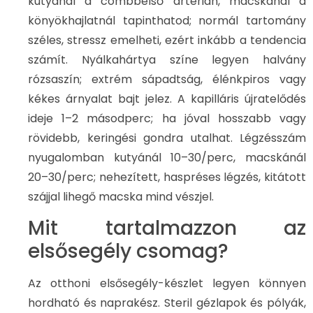
kutyánál a combbelső artérián, macskánál a
könyökhajlatnál tapinthatod; normál tartomány
széles, stressz emelheti, ezért inkább a tendencia
számít. Nyálkahártya színe legyen halvány
rózsaszín; extrém sápadtság, élénkpiros vagy
kékes árnyalat bajt jelez. A kapilláris újratelődés
ideje 1–2 másodperc; ha jóval hosszabb vagy
rövidebb, keringési gondra utalhat. Légzésszám
nyugalomban kutyánál 10–30/perc, macskánál
20–30/perc; nehezített, haspréses légzés, kitátott
szájjal lihegő macska mind vészjel.
Mit tartalmazzon az
elsősegély csomag?
Az otthoni elsősegély-készlet legyen könnyen
hordható és naprakész. Steril gézlapok és pólyák,