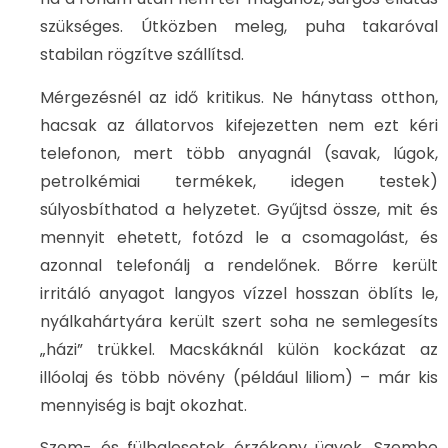
szükséges. Útközben meleg, puha takaróval
stabilan rögzítve szállítsd.
Mérgezésnél az idő kritikus. Ne hánytass otthon,
hacsak az állatorvos kifejezetten nem ezt kéri
telefonon, mert több anyagnál (savak, lúgok,
petrolkémiai termékek, idegen testek)
súlyosbíthatod a helyzetet. Gyűjtsd össze, mit és
mennyit ehetett, fotózd le a csomagolást, és
azonnal telefonálj a rendelőnek. Bőrre került
irritáló anyagot langyos vízzel hosszan öblíts le,
nyálkahártyára került szert soha ne semlegesíts
„házi” trükkel. Macskáknál külön kockázat az
illóolaj és több növény (például liliom) – már kis
mennyiség is bajt okozhat.
Szem- és fülbalesetek érzékeny ügyek. Szembe