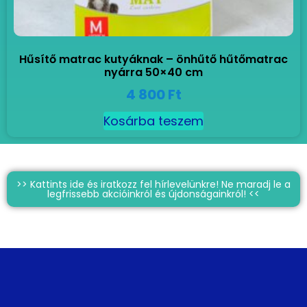
Hűsítő matrac kutyáknak – önhűtő hűtőmatrac
nyárra 50×40 cm
4 800
Ft
Kosárba teszem
>> Kattints ide és iratkozz fel hírlevelünkre! Ne maradj le a
legfrissebb akcióinkról és újdonságainkról! <<