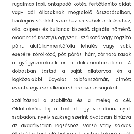
rugalmas fásli, öntapadó kötés, fertőtlenítő oldat
vagy gél állatoknak megfelelő összetételben,
fiziológiás sóoldat szemhez és sebek öblítéséhez,
olló, csipesz és kullancs-kiszedő, digitális hőmérő,
eldobható kesztyű, egyszerű szájkötő vagy rögzítő
pánt, alufólia-mentőfólia lehűlés vagy sokk
esetére, törölköző, pót póráz–hám, zárható tasak
a gyógyszereknek és a dokumentumoknak. A
dobozban tartsd a saját állatorvos és a
legközelebbi ügyelet telefonszámát, címét;
évente egyszer ellenőrizd a szavatosságokat.
Szállításnál a stabilitás és a meleg a cél.
Oldalfekvés, fej a testtel egy vonalban, nyak
szabadon, nyelv szükség szerint óvatosan kihúzva
az akadálytalan légzéshez. Vérző vagy sokkos
állatnál a test alá helyezett vastag takaró segít