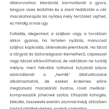
állatorvoshoz. Marásnál, karmolásnál a gyors,
langyos vizes leöblítés és a steril fedőkötés a cél;
macskaharapás kis nyílása mély fertőzést rejthet,
ez mindig orvosi ügy.
Fulladás, idegentest a szájban vagy a torokban
akkor gyanús, ha hirtelen nyálzás, manccsal
szájhoz kapkodás, öklendezés jelentkezik. Ha látod
a tárgyat és biztonságosan kiemelhető, csipesszel
vagy kézzel eltávolíthatod, de vaktában ne turkálj
mélyre, mert hátrébb tolhatod. Kutyánál súlyos
elzáródásnál a „hemlik” állatváltozatai
alkalmazhatók, de ezeket érdemes előre
megtanulni; macskánál óvatos, rövid mellkas-
kompressziók jöhetnek szóba. Elhúzódó köhögés,
kékülés, összeesés esetén azonnal indulj, útközben
tartsd oldalfekvésben, nyakat szabadon.