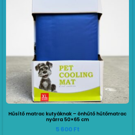
Hűsítő matrac kutyáknak – önhűtő hűtőmatrac
nyárra 50×65 cm
5 600
Ft