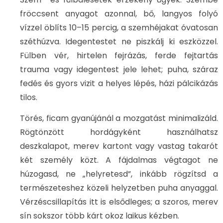
fröccsent anyagot azonnal, bő, langyos folyó
vízzel öblíts 10–15 percig, a szemhéjakat óvatosan
széthúzva. Idegentestet ne piszkálj ki eszközzel.
Fülben vér, hirtelen fejrázás, ferde fejtartás
trauma vagy idegentest jele lehet; puha, száraz
fedés és gyors vizit a helyes lépés, házi pálcikázás
tilos.
Törés, ficam gyanújánál a mozgatást minimalizáld.
Rögtönzött hordágyként használhatsz
deszkalapot, merev kartont vagy vastag takarót
két személy közt. A fájdalmas végtagot ne
húzogasd, ne „helyretesd”, inkább rögzítsd a
természeteshez közeli helyzetben puha anyaggal.
Vérzéscsillapítás itt is elsődleges; a szoros, merev
sín sokszor több kárt okoz laikus kézben.