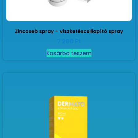
Zincoseb spray – viszketéscsillapító spray
7 280
Ft
Kosárba teszem