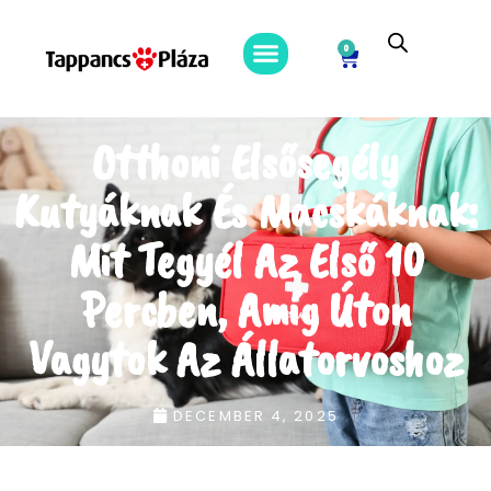
0
Otthoni Elsősegély
Kutyáknak És Macskáknak:
Mit Tegyél Az Első 10
Percben, Amíg Úton
Vagytok Az Állatorvoshoz
DECEMBER 4, 2025