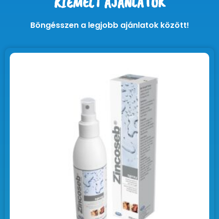
KIEMELT AJÁNLATOK
Böngésszen a legjobb ajánlatok között!