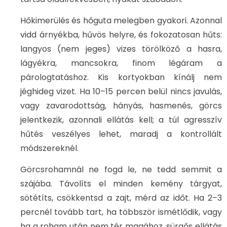
Hőkimerülés és hőguta melegben gyakori. Azonnal
vidd árnyékba, hűvös helyre, és fokozatosan hűts:
langyos (nem jeges) vizes törölköző a hasra,
lágyékra, mancsokra, finom légáram a
párologtatáshoz. Kis kortyokban kínálj nem
jéghideg vizet. Ha 10–15 percen belül nincs javulás,
vagy zavarodottság, hányás, hasmenés, görcs
jelentkezik, azonnali ellátás kell; a túl agresszív
hűtés veszélyes lehet, maradj a kontrollált
módszereknél.
Görcsrohamnál ne fogd le, ne tedd semmit a
szájába. Távolíts el minden kemény tárgyat,
sötétíts, csökkentsd a zajt, mérd az időt. Ha 2–3
percnél tovább tart, ha többször ismétlődik, vagy
ha a roham után nem tér magához, sürgős ellátás