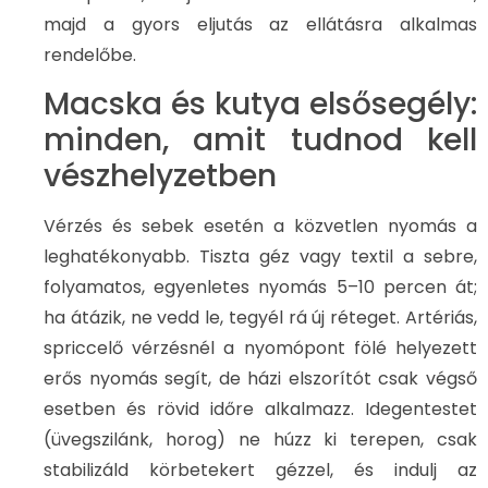
majd a gyors eljutás az ellátásra alkalmas
rendelőbe.
Macska és kutya elsősegély:
minden, amit tudnod kell
vészhelyzetben
Vérzés és sebek esetén a közvetlen nyomás a
leghatékonyabb. Tiszta géz vagy textil a sebre,
folyamatos, egyenletes nyomás 5–10 percen át;
ha átázik, ne vedd le, tegyél rá új réteget. Artériás,
spriccelő vérzésnél a nyomópont fölé helyezett
erős nyomás segít, de házi elszorítót csak végső
esetben és rövid időre alkalmazz. Idegentestet
(üvegszilánk, horog) ne húzz ki terepen, csak
stabilizáld körbetekert gézzel, és indulj az