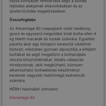
tiszta környezet fenntartása segít a bolhák
fejlődési alakjainak eltávolításában és az
újrafertőződés megelőzésében.
Összefoglalás
Az Advantage 80 csepegtető oldat hatékony,
gyors és egyszerű megoldást kínál bolha ellen 4
kg feletti macskák és nyulak számára. Egyetlen
pipetta akár egy hónapon keresztül védelmet
biztosít, miközben gyorsan elpusztítja a kifejlett
bolhákat és segít megelőzni a bolhacsípés
okozta bőrproblémákat. Ideális választás
mindazoknak, akik megbízható, könnyen
alkalmazható bolhaellenes készítményt
keresnek nagyobb testtömegű kedvencük
számára.
NÉBIH használati útmutató:
Advantage 80