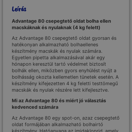
Leírás
Advantage 80 csepegtető oldat bolha ellen
macskáknak és nyulaknak (4 kg felett)
Az Advantage 80 csepegtető oldat gyorsan és
hatékonyan alkalmazható bolhaellenes
készítmény macskák és nyulak számára.
Egyetlen pipetta alkalmazásával akár egy
hónapon keresztül tartó védelmet biztosít
bolhák ellen, miközben gyors enyhülést nyújt a
bolhásság okozta kellemetlen tünetek esetén. A
készítmény kifejezetten 4 kg feletti testtömegű
macskák és nyulak részére lett kifejlesztve.
Mi az Advantage 80 és miért jó választás
kedvenced számára
Az Advantage 80 egy spot-on, azaz csepegtető
oldat formájában alkalmazható bolhairtó
készítmény. Hatóanyaga az imidakloprid, amely