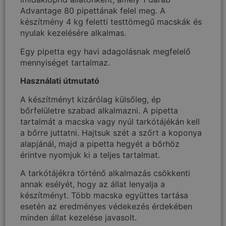
Advantage 80 pipettának felel meg. A
készítmény 4 kg feletti testtömegű macskák és
nyulak kezelésére alkalmas.
Egy pipetta egy havi adagolásnak megfelelő
mennyiséget tartalmaz.
Használati útmutató
A készítményt kizárólag külsőleg, ép
bőrfelületre szabad alkalmazni. A pipetta
tartalmát a macska vagy nyúl tarkótájékán kell
a bőrre juttatni. Hajtsuk szét a szőrt a koponya
alapjánál, majd a pipetta hegyét a bőrhöz
érintve nyomjuk ki a teljes tartalmat.
A tarkótájékra történő alkalmazás csökkenti
annak esélyét, hogy az állat lenyalja a
készítményt. Több macska együttes tartása
esetén az eredményes védekezés érdekében
minden állat kezelése javasolt.