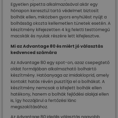
Egyetlen pipetta alkalmazásával akár egy
hónapon keresztül tartó védelmet biztosít
bolhák ellen, miközben gyors enyhülést nyújt a
bolhásság okozta kellemetlen tünetek esetén. A
készítmény kifejezetten 4 kg feletti testtömegű
macskák és nyulak részére lett kifejlesztve.
Mi az Advantage 80 és miért jó választás
kedvenced számára
Az Advantage 80 egy spot-on, azaz csepegtető
oldat formájában alkalmazható bolhairtó
készítmény. Hatóanyaga az imidakloprid, amely
kontakt hatás révén pusztítja el a bolhákat. A
készítmény nemcsak a kifejlett bolhák ellen
hatékony, hanem a bolhák fejlődési alakjai ellen
is, így hozzájárul a fertőzési lánc
megszakításához.
Az Advantage 80 ideális választás nagyobb