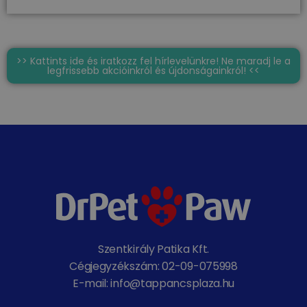
>> Kattints ide és iratkozz fel hírlevelünkre! Ne maradj le a
legfrissebb akcióinkról és újdonságainkról! <<
Szentkirály Patika Kft.
Cégjegyzékszám: 02-09-075998
E-mail: info@tappancsplaza.hu