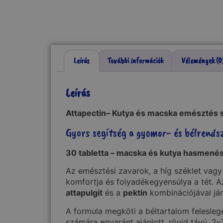
Leírás
További információk
Vélemények (0
Leírás
Attapectin– Kutya és macska emésztés se
Gyors segítség a gyomor- és bélrend
30 tabletta – macska és kutya hasmenés 
Az emésztési zavarok, a híg széklet vag
komfortja és folyadékegyensúlya a tét. 
attapulgit
és a
pektin
kombinációjával jár
A formula megköti a béltartalom felesleg
számára egyaránt ajánlott, rövid távú, 2