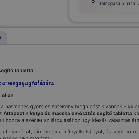
Támogasd a hazai vá
)
gítő​ tabletta
szer megnyugtatására
ellen​
y a hasmenés gyors és hatékony megoldást kívánnak – kül
Az
Attapectin kutya és macska emésztés segítő​ tabletta
ké
ul hozzá a széklet szilárdulásához, így ideális választás á
es folyadékát, támogatja a bélnyálkahártyát, és segít norm
–3 napos alkalmazásra.