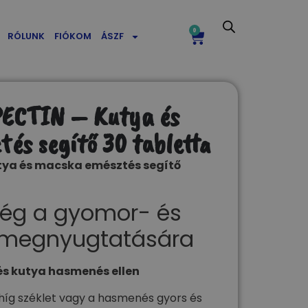
0
RÓLUNK
FIÓKOM
ÁSZF
ECTIN – Kutya és
és segítő​ 30 tabletta
ya és macska emésztés segítő​
ség a gyomor- és
 megnyugtatására
és kutya hasmenés ellen​
 híg széklet vagy a hasmenés gyors és