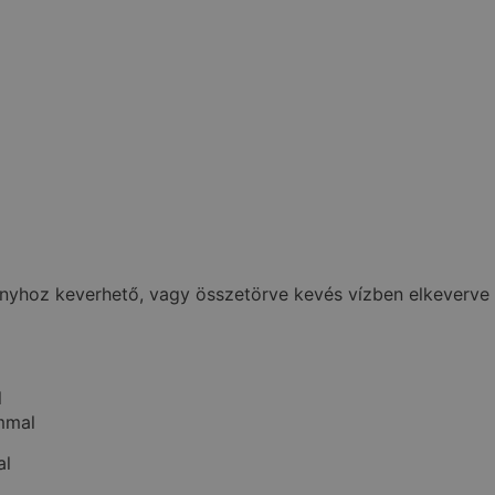
ányhoz keverhető, vagy összetörve kevés vízben elkeverve 
l
ommal
al