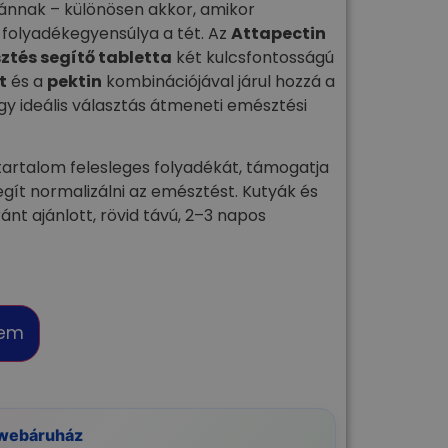
ánnak – különösen akkor, amikor
folyadékegyensúlya a tét. Az
Attapectin
tés segítő​ tabletta
két kulcsfontosságú
t
és a
pektin
kombinációjával járul hozzá a
így ideális választás átmeneti emésztési
tartalom felesleges folyadékát, támogatja
egít normalizálni az emésztést. Kutyák és
t ajánlott, rövid távú, 2–3 napos
zem
 webáruház