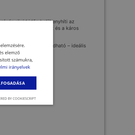
révén rövid időn belül enyhíti az
n megköti a folyadékot és a káros
 elemzésére.
va fecskendővel is beadható – ideális
 és elemző
sított számukra,
lmi irányelvek
ELFOGADÁSA
RED BY COOKIESCRIPT