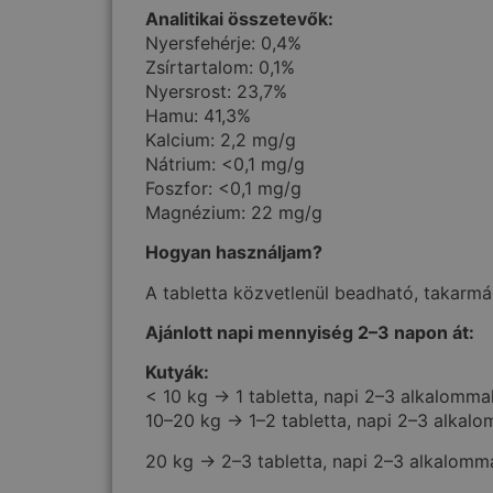
Analitikai összetevők:
Nyersfehérje: 0,4%
Zsírtartalom: 0,1%
Nyersrost: 23,7%
Hamu: 41,3%
Kalcium: 2,2 mg/g
Nátrium: <0,1 mg/g
Foszfor: <0,1 mg/g
Magnézium: 22 mg/g
Hogyan használjam?
A tabletta közvetlenül beadható, takarm
Ajánlott napi mennyiség 2–3 napon át:
Kutyák:
< 10 kg → 1 tabletta, napi 2–3 alkalomma
10–20 kg → 1–2 tabletta, napi 2–3 alkal
20 kg → 2–3 tabletta, napi 2–3 alkalomm