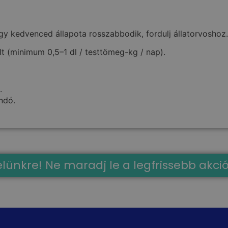
gy kedvenced állapota rosszabbodik, fordulj állatorvoshoz.
t (minimum 0,5–1 dl / testtömeg-kg / nap).
.
ndó.
evelünkre! Ne maradj le a legfrissebb akci