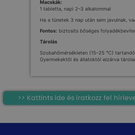
Macskák:
1 tabletta, napi 2–3 alkalommal
Ha a tünetek 3 nap után sem javulnak, va
Fontos:
biztosíts bőséges folyadékbevitel
Tárolás
Szobahőmérsékleten (15–25 °C) tartandó
Gyermekektől és állatoktól elzárva tárola
>> Kattints ide és iratkozz fel hírl