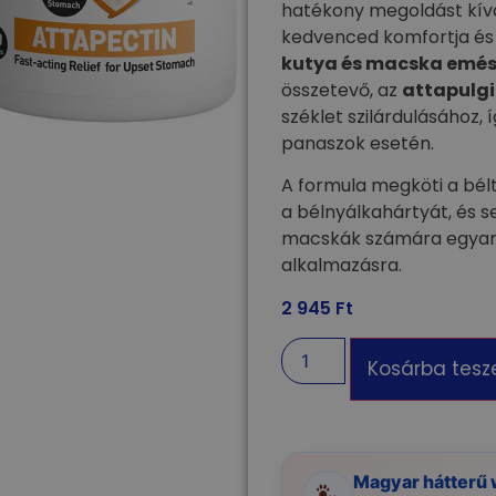
hatékony megoldást kív
kedvenced komfortja és 
kutya és macska emész
összetevő, az
attapulgi
széklet szilárdulásához, 
panaszok esetén.
A formula megköti a bél
a bélnyálkahártyát, és s
macskák számára egyarán
alkalmazásra.
2 945
Ft
Kosárba tes
Magyar hátterű