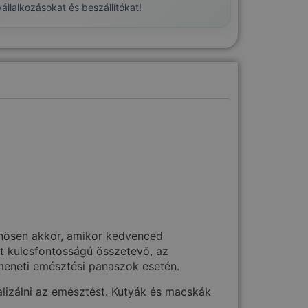
llalkozásokat és beszállítókat!
önösen akkor, amikor kedvenced
t kulcsfontosságú összetevő, az
tmeneti emésztési panaszok esetén.
alizálni az emésztést. Kutyák és macskák