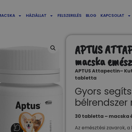
MACSKA
HÁZIÁLLAT
FELSZERELÉS
BLOG
KAPCSOLAT
APTUS ATTAP
macska emészt
APTUS Attapectin– Kut
tabletta
Gyors segít
bélrendszer
30 tabletta – macska 
Az emésztési zavarok, a