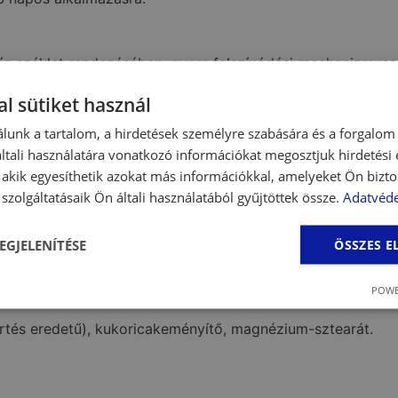
híg széklet rendezésében, gyors felszívódási mechanizmusa 
mészetes agyagásvány, amely nagy felületének köszönhetőe
l sütiket használ
gatja a normál bélszerkezet visszaállítását.
lunk a tartalom, a hirdetések személyre szabására és a forgalom
ül szájba adható, eledelbe keverhető, vagy akár vízben old
ben etethető kedvenceknél.
tali használatára vonatkozó információkat megosztjuk hirdetési
, akik egyesíthetik azokat más információkkal, amelyeket Ön bizto
nés​ ellen
szolgáltatásaik Ön általi használatából gyűjtöttek össze.
Adatvéde
okkal
EGJELENÍTÉSE
ÖSSZES 
POWE
sertés eredetű), kukoricakeményítő, magnézium-sztearát.