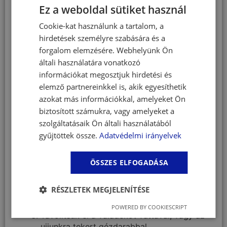
irritál.
Ez a weboldal sütiket használ
Szalicilsav: keratolitikus hatású, szelektíven
Cookie-kat használunk a tartalom, a
roncsolja a hámsejtekben levő keratin láncokat,
hirdetések személyre szabására és a
jól tolerálják a mélyebben helyezkedő sejtek.
forgalom elemzésére. Webhelyünk Ön
Bejut a gyulladásos területekre is, antibakteriális
általi használatára vonatkozó
és gyulladáscsökkentő, összehúzó hatást fejt ki.
információkat megosztjuk hirdetési és
Propilén-glikol: hidratáló vivőanyag.
elemző partnereinkkel is, akik egyesíthetik
azokat más információkkal, amelyeket Ön
A Clorexyderm Oto előnye, hogy nem olajos
biztosított számukra, vagy amelyeket a
oldat, a kezelés után nem marad vissza a
hallójáratban maradékanyag.
szolgáltatásaik Ön általi használatából
gyűjtöttek össze.
Adatvédelmi irányelvek
Használat
Töltsük meg a külső hallójáratot az
ÖSSZES ELFOGADÁSA
oldattal. A flakon csőre ne érjen hozzá a
bőrhöz.
RÉSZLETEK MEGJELENÍTÉSE
Masszírozzuk a fül tövét, így elősegítjük a
váladék eltávolítását.
POWERED BY COOKIESCRIPT
Távolítsuk el a váladékot vattával, vagy az
ujjunkra tekert gézdarabbal.