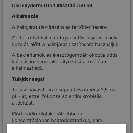
Clorexyderm Oto fültisztító 150 ml
Alkalmazás
A hallójárat tisztítására és fertőtlenítésére.
Otitis -külső hallójárat gyulladás- esetén a helyi
kezelés előtt a hallójárat tisztítására használjuk.
A baktériumok és élesztőgombák okozta otitis
kiújulásának megakadályozására kiválóan
alkalmazható.
Tulajdonságai
Tejsav: savasít, biztosítja a készítmény 3,5-ös
pH-ját, ezzel fokozza az antimikrobiális
aktivitást.
Klórhexidin-diglükonát: ebben a
koncentrációban bakteriosztatikus, nem
inaktiválják a szerves anyagok (pl. genny), nem