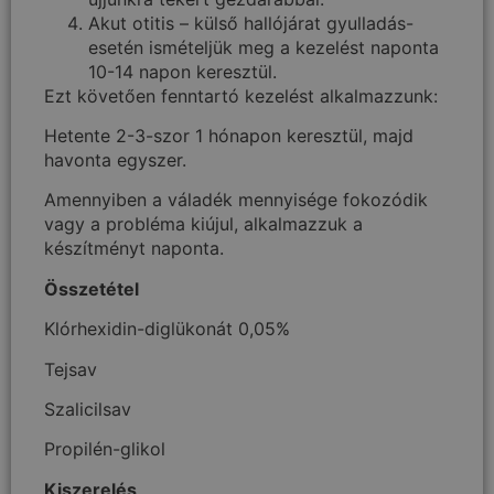
Akut otitis – külső hallójárat gyulladás-
esetén ismételjük meg a kezelést naponta
10-14 napon keresztül.
Ezt követően fenntartó kezelést alkalmazzunk:
Hetente 2-3-szor 1 hónapon keresztül, majd
havonta egyszer.
Amennyiben a váladék mennyisége fokozódik
vagy a probléma kiújul, alkalmazzuk a
készítményt naponta.
Összetétel
Klórhexidin-diglükonát 0,05%
Tejsav
Szalicilsav
Propilén-glikol
Kiszerelés