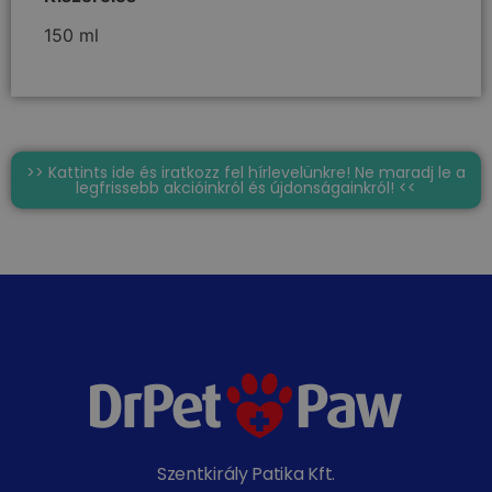
150 ml
>> Kattints ide és iratkozz fel hírlevelünkre! Ne maradj le a
legfrissebb akcióinkról és újdonságainkról! <<
Szentkirály Patika Kft.