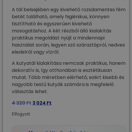
A tál belsejében egy kivehető rozsdamentes fém
betét található, amely higiénikus, könnyen
tisztítható és egyszerűen kivehető
mosogatáshoz. A két részből álló kialakítás
praktikus megoldást nyújt a mindennapi
használat során, legyen szó száraztápról, nedves
eledelről vagy vízről.
A kutyatál kialakítása nemcsak praktikus, hanem
dekoratív is, így otthonában is esztétikusan
mutat. Több méretben elérhető, ezért kisebb és
nagyobb testű kutyák számára is megfelelő
választás lehet.
4 320
Ft
3 024
Ft
Elfogyott