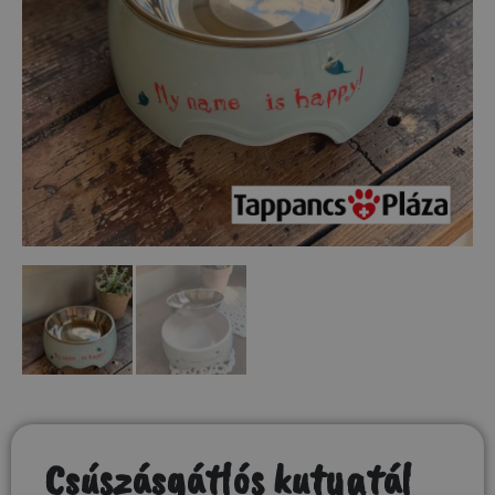
Csúszásgátlós kutyatál