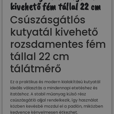
kivehető fém tállal 22 cm
Csúszásgátlós
kutyatál kivehető
rozsdamentes fém
tállal 22 cm
tálátmérő
Ez a praktikus és modern kialakítású kutyatál
ideális választás a mindennapi etetéshez és
itatáshoz. A stabil műanyag külső rész
csúszásgátló aljjal rendelkezik, így használat
közben kevésbé mozdul el a padlón, miközben
kedvence kényelmesen étkezhet.