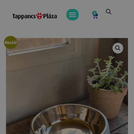
0
Akció!