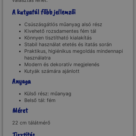
A kutyatál főbb jellemzői
Csúszásgátlós műanyag alsó rész
Kivehető rozsdamentes fém tál
Könnyen tisztítható kialakítás
Stabil használat etetés és itatás során
Praktikus, higiénikus megoldás mindennapi
használatra
Modern és dekoratív megjelenés
Kutyák számára ajánlott
Anyaga
Külső rész: műanyag
Belső tál: fém
Méret
22 cm tálátmérő
Tisztítás