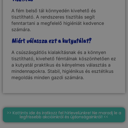
A fém belső tál könnyedén kivehető és
tisztítható. A rendszeres tisztítás segít
fenntartani a megfelelő higiéniát kedvence
számára.
Miért válassza ezt a kutyatálat?
A csúszásgátlós kialakításnak és a könnyen
tisztítható, kivehető fémtálnak köszönhetően ez
a kutyatál praktikus és kényelmes választás a
mindennapokra. Stabil, higiénikus és esztétikus
megoldás minden gazdi számára.
>> Kattints ide és iratkozz fel hírlevelünkre! Ne maradj le a
legfrissebb akcióinkról és újdonságainkról! <<