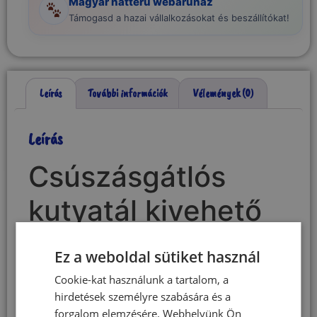
Magyar hátterű webáruház
Támogasd a hazai vállalkozásokat és beszállítókat!
Leírás
További információk
Vélemények (0)
Leírás
Csúszásgátlós
kutyatál kivehető
rozsdamentes fém
Ez a weboldal sütiket használ
tállal 22 cm
Cookie-kat használunk a tartalom, a
hirdetések személyre szabására és a
tálátmérő
forgalom elemzésére. Webhelyünk Ön