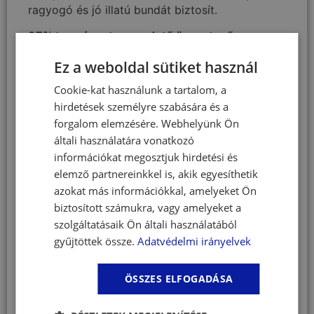
ragyogó és jó illatú bundát biztosít.
97% természetes eredetű összetevő
0% káros összetevő
Ez a weboldal sütiket használ
Szappan-, szulfát-, parabén-, színezőanyag-,
nanorészecske-, ftalát- és szilikonMENTES
Cookie-kat használunk a tartalom, a
hirdetések személyre szabására és a
Hipoallergén összetétel – Beállított pH –
Állatorvosok ajánlásával
forgalom elemzésére. Webhelyünk Ön
általi használatára vonatkozó
Hipoallergén kutyasampon​ a kellemetlen
információkat megosztjuk hirdetési és
szagok ellen
elemző partnereinkkel is, akik egyesíthetik
azokat más információkkal, amelyeket Ön
A DOUXO Skin & Coat SPA hipoallergén
biztosított számukra, vagy amelyeket a
kutyasampon​ termékek célja, hogy bőrbarát
szolgáltatásaik Ön általi használatából
összetevőkkel óvják a kutyád bőrének
gyűjtöttek össze.
Adatvédelmi irányelvek
természetes védekezőképességét, irritáció vagy
bőrszárazság kockázata nélkül.
ÖSSZES ELFOGADÁSA
A SZAGSEMLEGESÍTŐ KUTYASAMPON
formulája kifejezetten a bőr biztonságos