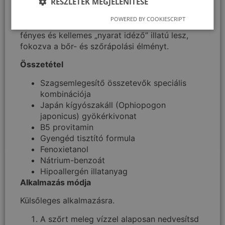
RÉSZLETEK MEGJELENÍTÉSE
tisztítására, hidratálására, a kellemetlen szagok
megszüntetésére és a felesleges faggyú
POWERED BY COOKIESCRIPT
eltávolítására készült. Kutyád szőrzete így friss,
fényes és kellemes „nyarat idéző” illatú lesz,
fokozva a bőr- és szőrápolási élményt.
Összetétel
Szagsemlegesítő összetevők speciális
kombinációja
Japán kígyószakáll (Ophiopogon
japonicus) gyökérkivonat
B5 provitamin
Gyengéd tisztító formula
Fenoxietanol
Nátrium-benzoát
Hipoallergén illatanyag
Alkalmazás módja
Külsőleges alkalmazásra.
A szőrt meleg vízzel alaposan nedvesítsd