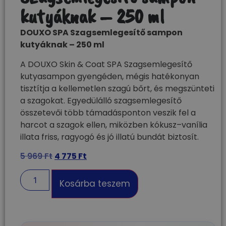
kutyáknak – 250 ml
DOUXO SPA Szagsemlegesítő sampon
kutyáknak – 250 ml
A DOUXO Skin & Coat SPA Szagsemlegesítő
kutyasampon gyengéden, mégis hatékonyan
tisztítja a kellemetlen szagú bőrt, és megszünteti
a szagokat. Egyedülálló szagsemlegesítő
összetevői több támadásponton veszik fel a
harcot a szagok ellen, miközben kókusz–vanília
illata friss, ragyogó és jó illatú bundát biztosít.
5 969
Ft
4 775
Ft
Kosárba teszem