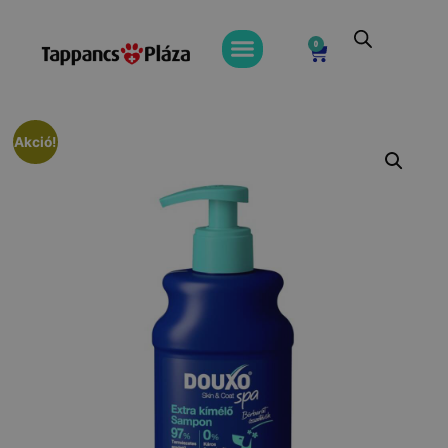
0
Akció!