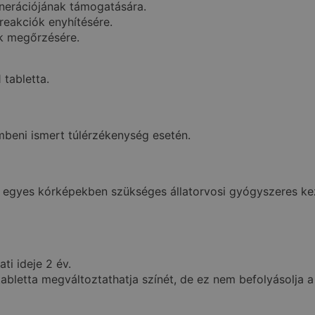
enerációjának támogatására.
rreakciók enyhítésére.
k megőrzésére.
tabletta.
beni ismert túlérzékenység esetén.
z egyes kórképekben szükséges állatorvosi gyógyszeres kez
ti ideje 2 év.
abletta megváltoztathatja színét, de ez nem befolyásolja 