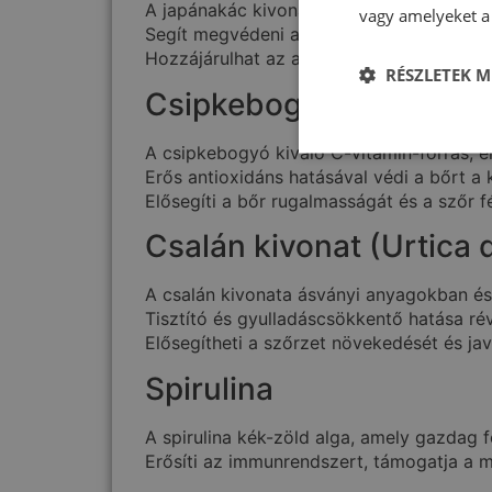
A japánakác kivonata a quercetin flavono
vagy amelyeket a 
Segít megvédeni a sejteket az oxidatív st
Hozzájárulhat az allergiás reakciók és g
RÉSZLETEK M
Csipkebogyó kivonat (R
A csipkebogyó kiváló C-vitamin-forrás, e
Erős antioxidáns hatásával védi a bőrt a 
Elősegíti a bőr rugalmasságát és a szőr 
Csalán kivonat (Urtica 
A csalán kivonata ásványi anyagokban é
Tisztító és gyulladáscsökkentő hatása ré
Elősegítheti a szőrzet növekedését és ja
Spirulina
A spirulina kék-zöld alga, amely gazdag 
Erősíti az immunrendszert, támogatja a m