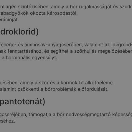
ollagén szintézisében, amely a bőr rugalmasságát és szerke
 szabadgyökök okozta károsodástól.
rációját.
idroklorid)
a fehérje- és aminosav-anyagcserében, valamint az idegre
ak fenntartásához, és segíthet a szőrhullás megelőzésébe
 a hormonális egyensúlyt.
désében, amely a szőr és a karmok fő alkotóeleme.
valamint csökkenti a bőrproblémák előfordulását.
pantotenát)
agcseréjében, támogatja a bőr nedvességmegtartó képessé
éséhez.