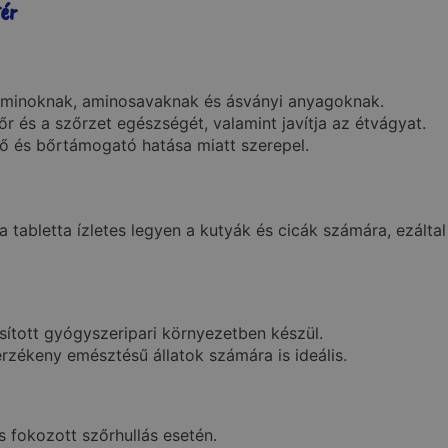
tér
taminoknak, aminosavaknak és ásványi anyagoknak.
r és a szőrzet egészségét, valamint javítja az étvágyat.
ő és bőrtámogató hatása miatt szerepel.
 tabletta ízletes legyen a kutyák és cicák számára, ezáltal
ott gyógyszeripari környezetben készül.
rzékeny emésztésű állatok számára is ideális.
 fokozott szőrhullás esetén.