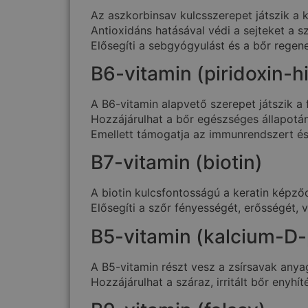
Az aszkorbinsav kulcsszerepet játszik a k
Antioxidáns hatásával védi a sejteket a
Elősegíti a sebgyógyulást és a bőr regene
B6-vitamin (piridoxin-h
A B6-vitamin alapvető szerepet játszik 
Hozzájárulhat a bőr egészséges állapotán
Emellett támogatja az immunrendszert és
B7-vitamin (biotin)
A biotin kulcsfontosságú a keratin képző
Elősegíti a szőr fényességét, erősségét, 
B5-vitamin (kalcium-D-
A B5-vitamin részt vesz a zsírsavak any
Hozzájárulhat a száraz, irritált bőr enyhít