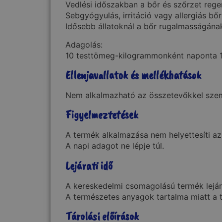
Vedlési időszakban a bőr és szőrzet reg
Sebgyógyulás, irritáció vagy allergiás bő
Idősebb állatoknál a bőr rugalmasságána
Adagolás:
10 testtömeg-kilogrammonként naponta 1 
Ellenjavallatok és mellékhatások
Nem alkalmazható az összetevőkkel szem
Figyelmeztetések
A termék alkalmazása nem helyettesíti a
A napi adagot ne lépje túl.
Lejárati idő
A kereskedelmi csomagolású termék lejára
A természetes anyagok tartalma miatt a t
Tárolási előírások