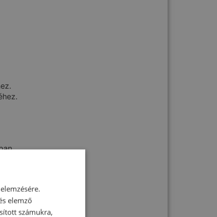
ez.
éhez.
ban.
 elemzésére.
 és elemző
sított számukra,