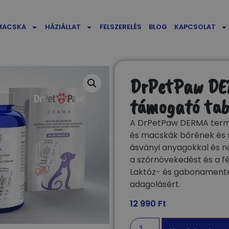
MACSKA
HÁZIÁLLAT
FELSZERELÉS
BLOG
KAPCSOLAT
DrPetPaw DER
támogató tabl
A DrPetPaw DERMA termé
és macskák bőrének és s
ásványi anyagokkal és nö
a szőrnövekedést és a fé
Laktóz- és gabonamentes
adagolásért.
12 990
Ft