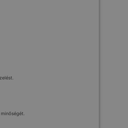
elést.
a minőségét.