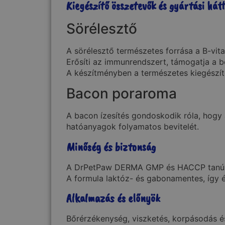
Kiegészítő összetevők és gyártási hát
Sörélesztő
A sörélesztő természetes forrása a B-vi
Erősíti az immunrendszert, támogatja a bő
A készítményben a természetes kiegészít
Bacon poraroma
A bacon ízesítés gondoskodik róla, hogy a
hatóanyagok folyamatos bevitelét.
Minőség és biztonság
A DrPetPaw DERMA GMP és HACCP tanúsít
A formula laktóz- és gabonamentes, így é
Alkalmazás és előnyök
Bőrérzékenység, viszketés, korpásodás és