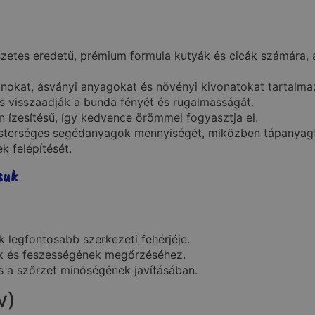
es eredetű, prémium formula kutyák és cicák számára, am
nokat, ásványi anyagokat és növényi kivonatokat tartalma
s visszaadják a bunda fényét és rugalmasságát.
 ízesítésű, így kedvence örömmel fogyasztja el.
esterséges segédanyagok mennyiségét, miközben tápanyagt
k felépítését.
suk
k legfontosabb szerkezeti fehérjéje.
ak és feszességének megőrzéséhez.
s a szőrzet minőségének javításában.
v)