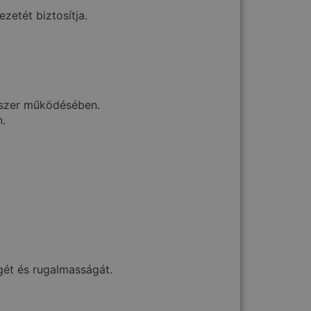
zetét biztosítja.
ndszer működésében.
n.
gét és rugalmasságát.