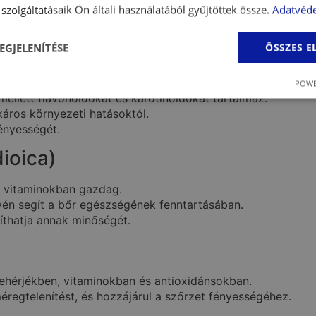
idot tartalmazza, amely erős antioxidáns és gyulladáscsök
szolgáltatásaik Ön általi használatából gyűjtöttek össze.
Adatvéde
ressztől, és támogatja a bőr egészségét.
yulladásos bőrpanaszok mérsékléséhez.
EGJELENÍTÉSE
ÖSSZES 
osa canina)
POWE
mellett flavonoidokat és karotinoidokat tartalmaz.
káros környezeti hatásoktól.
fényességét.
dioica)
s vitaminokban gazdag.
vén segít a bőr egészségének fenntartásában.
víthatja annak minőségét.
fehérjékben, vitaminokban és antioxidánsokban.
éregtelenítést, és hozzájárul a szőrzet fényességéhez.