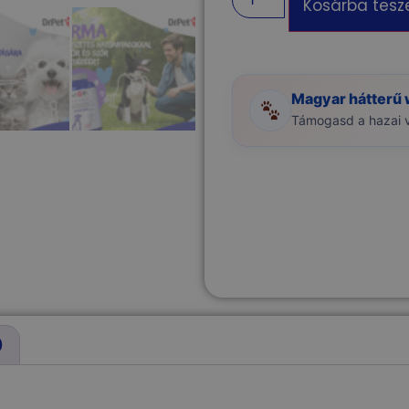
Kosárba tes
Magyar hátterű
Támogasd a hazai vá
)