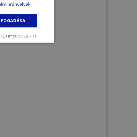
kentő hatású.
lmi irányelvek
ELFOGADÁSA
RED BY COOKIESCRIPT