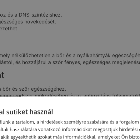
hoz és a DNS-szintézishez.
egészséges növekedését.
ezethet.
mely nélkülözhetetlen a bőr és a nyálkahártyák egészségéh
dástól, és hozzájárul a szőr fényes, egészséges megjelenés
t
a bőr és szőr egészségéhez.
 immunrendszer működésében és az antioxidáns folyamatok
ozhat.
l sütiket használ
el
lunk a tartalom, a hirdetések személyre szabására és a forgalom
onica kivonat)
tali használatára vonatkozó információkat megosztjuk hirdetési
, akik egyesíthetik azokat más információkkal, amelyeket Ön bizto