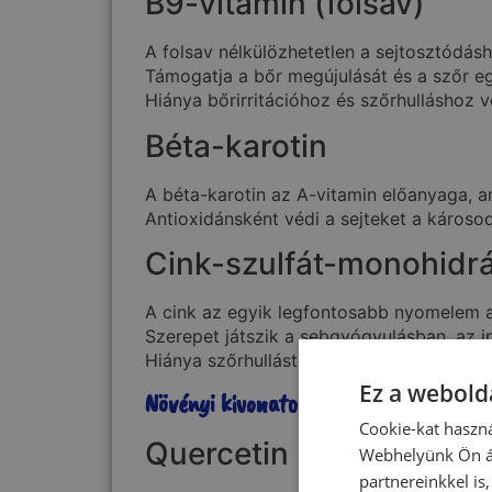
B9-vitamin (folsav)
A folsav nélkülözhetetlen a sejtosztódás
Támogatja a bőr megújulását és a szőr 
Hiánya bőrirritációhoz és szőrhulláshoz v
Béta-karotin
A béta-karotin az A-vitamin előanyaga, a
Antioxidánsként védi a sejteket a károso
Cink-szulfát-monohidrá
A cink az egyik legfontosabb nyomelem 
Szerepet játszik a sebgyógyulásban, az
Hiánya szőrhullást, bőrelváltozásokat ok
Ez a webolda
Növényi kivonatok a természet erejév
Cookie-kat haszná
Quercetin (Sophora jap
Webhelyünk Ön ál
partnereinkkel is