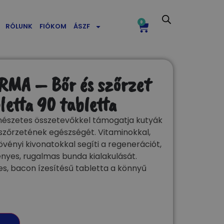
0
RÓLUNK
FIÓKOM
ÁSZF
MA – Bőr és szőrzet
etta 90 tabletta
szetes összetevőkkel támogatja kutyák
zőrzetének egészségét. Vitaminokkal,
vényi kivonatokkal segíti a regenerációt,
nyes, rugalmas bunda kialakulását.
, bacon ízesítésű tabletta a könnyű