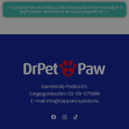
>> Kattints ide és iratkozz fel hírlevelünkre! Ne maradj le a
legfrissebb akcióinkról és újdonságainkról! <<
Szentkirály Patika Kft.
Cégjegyzékszám: 02-09-075998
E-mail: info@tappancsplaza.hu