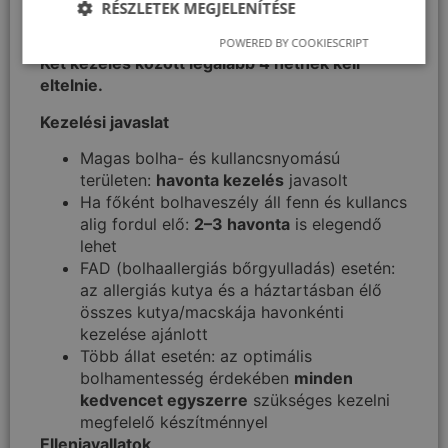
RÉSZLETEK MEGJELENÍTÉSE
Ürítse ki a pipettát teljesen a bőrre, olyan
helyre, ahonnan az állat nem tudja lenyalni.
POWERED BY COOKIESCRIPT
Két kezelés között legalább 4 hétnek kell
eltelnie.
Kezelési javaslat
Magas bolha- és kullancsnyomású
területen:
havonta kezelés
javasolt
Ha főként bolhaveszély áll fenn és kullancs
alig fordul elő:
2–3 havonta
is elegendő
lehet
FAD (bolhaallergiás bőrgyulladás) esetén:
az allergiás kutya és a háztartásban élő
összes kutya/macskája havonkénti
kezelése ajánlott
Több állat esetén: az optimális
bolhamentesség érdekében
minden
kedvencet egyszerre
szükséges kezelni
megfelelő készítménnyel
Ellenjavallatok