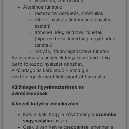
viszketés, kipirosodás
Általános tünetek:
testszerte viszketés, szőrhullás
túlzott nyálzás (különösen lenyalás
esetén)
átmeneti idegrendszeri tünetek
(hiperesztézia, levertség, egyéb idegi
tünetek)
hányás, ritkán légzőszervi tünetek
Az alkalmazás helyének lenyalása rövid ideig
tartó fokozott nyálzást okozhat.
A túladagolás kerülendő – mindig a
testtömegnek megfelelő pipettát használja.
Különleges figyelmeztetések és
óvintézkedések
A kezelt kutyára vonatkozóan
Kerülni kell, hogy a készítmény a
szemébe
vagy szájába
jusson
Csak olyan helyre cseppentse, ahonnan a