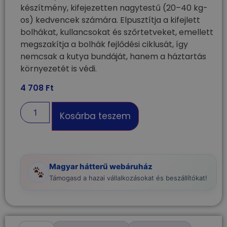
készítmény, kifejezetten nagytestű (20–40 kg-
os) kedvencek számára. Elpusztítja a kifejlett
bolhákat, kullancsokat és szőrtetveket, emellett
megszakítja a bolhák fejlődési ciklusát, így
nemcsak a kutya bundáját, hanem a háztartás
környezetét is védi.
4 708
Ft
Kosárba teszem
Magyar hátterű webáruház
Támogasd a hazai vállalkozásokat és beszállítókat!