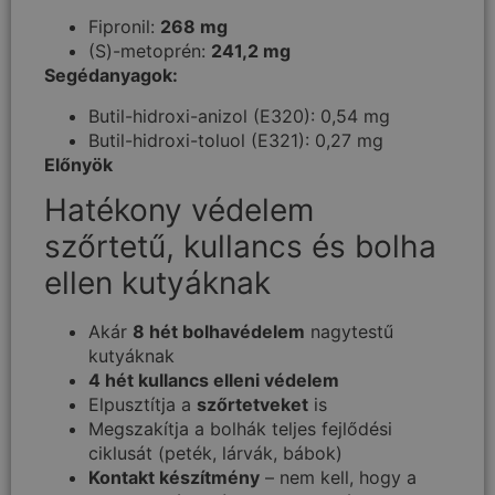
Fipronil:
268 mg
(S)-metoprén:
241,2 mg
Segédanyagok:
Butil-hidroxi-anizol (E320): 0,54 mg
Butil-hidroxi-toluol (E321): 0,27 mg
Előnyök
Hatékony védelem
szőrtetű, kullancs és bolha
ellen kutyáknak​
Akár
8 hét bolhavédelem
nagytestű
kutyáknak
4 hét kullancs elleni védelem
Elpusztítja a
szőrtetveket
is
Megszakítja a bolhák teljes fejlődési
ciklusát (peték, lárvák, bábok)
Kontakt készítmény
– nem kell, hogy a