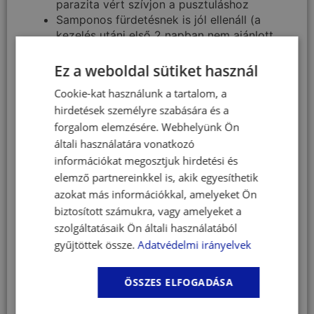
parazita vért szívjon a pusztuláshoz
Samponos fürdetésnek is jól ellenáll (a
kezelés utáni első 2 napban nem ajánlott
fürdetni)
8 hetesnél idősebb,
legalább 2 kg-os
Ez a weboldal sütiket használ
kölyök- és felnőtt kutyák is jól tolerálják
Cookie-kat használunk a tartalom, a
Adagolás és alkalmazás
hirdetések személyre szabására és a
Célállat faj:
forgalom elemzésére. Webhelyünk Ön
általi használatára vonatkozó
Kutya (nagytestű, 20–40 kg)
információkat megosztjuk hirdetési és
Alkalmazás módja (külsőleges, bőrre):
elemző partnereinkkel is, akik egyesíthetik
Tartsa a pipettát a hegyével felfelé, majd
azokat más információkkal, amelyeket Ön
pattintsa le a kupakot.
biztosított számukra, vagy amelyeket a
A kutya hátán, a nyak tövénél, a lapockák
szolgáltatásaik Ön általi használatából
között válassza szét a szőrt a bőrig.
gyűjtöttek össze.
Adatvédelmi irányelvek
Helyezze a pipetta hegyét közvetlenül a
bőrre.
Nagytestű kutyánál a
gerincvonal mentén
ÖSSZES ELFOGADÁSA
2–3 pontra
ossza el a pipetta tartalmát,
hogy elkerülje a lecsorgást.