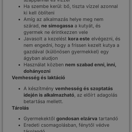
Ha szembe kerül: bő, tiszta vízzel azonnal
ki kell öblíteni
Amíg az alkalmazás helye meg nem
szárad,
ne simogassa
a kutyát, és
gyermek ne érintkezzen vele
Javasolt a kezelést
kora este
elvégezni, és
nem engedni, hogy a frissen kezelt kutya a
gazdával (különösen gyermekkel) egy
ágyban aludjon
Használat közben
nem szabad enni, inni,
dohányozni
Vemhesség és laktáció
A készítmény
vemhesség és szoptatás
idején is alkalmazható
, az előírt adagolás
betartása mellett.
Tárolás
Gyermekektől
gondosan elzárva
tartandó
Eredeti csomagolásban, fénytől védve
tárolandó