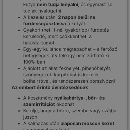
kutya
nem tudja lenyalni
, és egymást se
tudják nyalogatni
A kezelés utáni
2 napon belül ne
fürdesse/úsztassa
a kutyát
Gyakori (heti 1-nél gyakoribb) fürdetés
kerülendő, mert csökkentheti a
hatástartamot
Egy-egy kullancs megtapadhat – a fertőző
betegségek átvitele így nem zárható ki
100%-ban
Ajánlott az állat fekhelyét, pihenőhelyét,
szőnyegeket, kárpitokat is kezelni
bolhairtóval, és rendszeresen porszívózni
Az embert érintő óvintézkedések
A készítmény
nyálkahártya-, bőr- és
szemirritációt
okozhat
Kerülje, hogy a bőrre, szembe vagy szájba
jusson
Alkalmazás után
alaposan mosson kezet
szappannal és vízzel