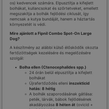
os) kedvencek számára. Elpusztítja a kifejlett
bolhákat, kullancsokat és szőrtetveket, emellett
megszakítja a bolhák fejlődési ciklusát, így
nemcsak a kutya bundáját, hanem a háztartás
környezetét is védi.
Mire ajánlott a Fipnil Combo Spot-On Large
Dog?
A készítmény az alábbi külső élősködők okozta
fertőzöttségek kezelésére és megelőzésére
szolgál:
Bolha ellen (Ctenocephalides spp.)
24 órán belül elpusztítja a kifejlett
bolhákat
Újrafertőződés elleni
inszekticid
hatás: 8 hétig
A bolhák szaporodásának gátlása:
peték, lárvák, bábok fejlődésének
akadályozása
8 héten át
(ovicid +