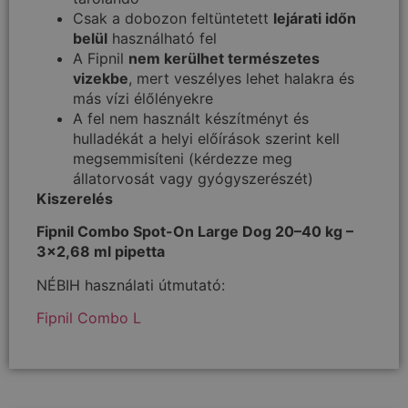
Csak a dobozon feltüntetett
lejárati időn
belül
használható fel
A Fipnil
nem kerülhet természetes
vizekbe
, mert veszélyes lehet halakra és
más vízi élőlényekre
A fel nem használt készítményt és
hulladékát a helyi előírások szerint kell
megsemmisíteni (kérdezze meg
állatorvosát vagy gyógyszerészét)
Kiszerelés
Fipnil Combo Spot-On Large Dog 20–40 kg –
3×2,68 ml pipetta
NÉBIH használati útmutató:
Fipnil Combo L