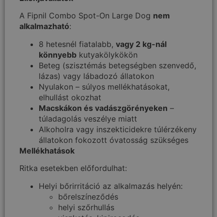
A Fipnil Combo Spot-On Large Dog
nem
alkalmazható
:
8 hetesnél fiatalabb,
vagy 2 kg-nál
könnyebb
kutyakölykökön
Beteg (szisztémás betegségben szenvedő,
lázas) vagy lábadozó állatokon
Nyulakon – súlyos mellékhatásokat,
elhullást okozhat
Macskákon és vadászgörényeken
–
túladagolás veszélye miatt
Alkoholra vagy inszekticidekre túlérzékeny
állatokon fokozott óvatosság szükséges
Mellékhatások
Ritka esetekben előfordulhat:
Helyi bőrirritáció az alkalmazás helyén:
bőrelszíneződés
helyi szőrhullás