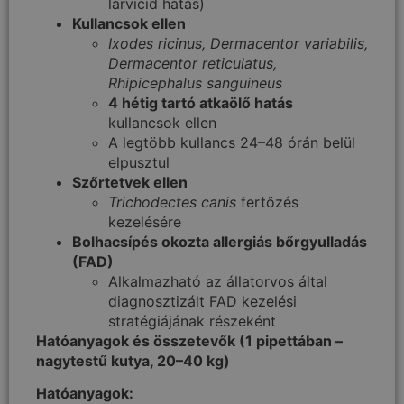
larvicid hatás)
Kullancsok ellen
Ixodes ricinus, Dermacentor variabilis,
Dermacentor reticulatus,
Rhipicephalus sanguineus
4 hétig tartó atkaölő hatás
kullancsok ellen
A legtöbb kullancs 24–48 órán belül
elpusztul
Szőrtetvek ellen
Trichodectes canis
fertőzés
kezelésére
Bolhacsípés okozta allergiás bőrgyulladás
(FAD)
Alkalmazható az állatorvos által
diagnosztizált FAD kezelési
stratégiájának részeként
Hatóanyagok és összetevők (1 pipettában –
nagytestű kutya, 20–40 kg)
Hatóanyagok: