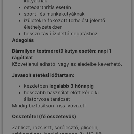
kutyáknak
osteoarthritis esetén
sport- és munkakutyáknak
ízületekre fokozott terhelést jelentő
élethelyzetekben
hosszú távú ízülettámogatáshoz
Adagolás
Bármilyen testméretű kutya esetén: napi 1
rágófalat
Közvetlenül adható, vagy az eledelbe keverhető.
Javasolt etetési időtartam:
kezdetben
legalább 3 hónapig
hosszabb használat előtt kérje ki
állatorvosa tanácsát
Mindig biztosítson friss ivóvizet!
Összetétel (fő összetevők)
Zabliszt, rozsliszt, sörélesztő, glicerin,
csirkemájpor, lenolaj (omega-3), UC-II®