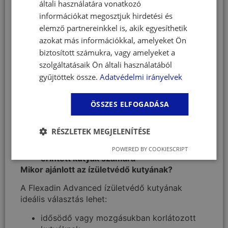
kollagén
– támogatja az ízületek
általi használatára vonatkozó
természetes működését
információkat megosztjuk hirdetési és
Omega-3 zsírsavakkal (EPA) és E-
elemző partnereinkkel is, akik egyesíthetik
vitaminnal
– hozzájárulnak az ízületek
azokat más információkkal, amelyeket Ön
normál anyagcseréjéhez
biztosított számukra, vagy amelyeket a
Boswellia serrata kivonattal (indiai
szolgáltatásaik Ön általi használatából
tömjén)
– régóta használt növényi
gyűjtöttek össze.
Adatvédelmi irányelvek
összetevő ízületek támogatására
Csak napi 1 rágófalat minden
testmérethez
ÖSSZES ELFOGADÁSA
Kiváló ízletesség – a kutyák 94%-a
szívesen elfogadja
RÉSZLETEK MEGJELENÍTÉSE
Praktikus visszazárható tasak
Diétás kiegészítő eledel osteoarthritisben
POWERED BY COOKIESCRIPT
érintett kutyák számára
Mikor ajánlott az ízületvédő kutyának​?
A Flexadin Advanced ízületvédő kutyának​
ideális választás lehet:
idősödő vagy mozgásukban korlátozott