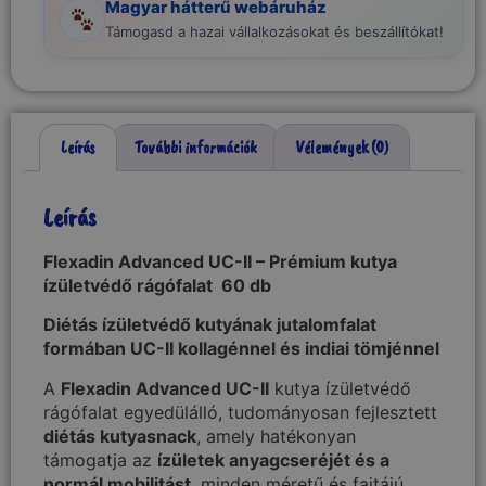
Magyar hátterű webáruház
Támogasd a hazai vállalkozásokat és beszállítókat!
Leírás
További információk
Vélemények (0)
Leírás
Flexadin Advanced UC-II – Prémium kutya
ízületvédő​ rágófalat 60 db
Diétás ízületvédő kutyának​ jutalomfalat
formában UC-II kollagénnel és indiai tömjénnel
A
Flexadin Advanced UC-II
kutya ízületvédő​
rágófalat egyedülálló, tudományosan fejlesztett
diétás kutyasnack
, amely hatékonyan
támogatja az
ízületek anyagcseréjét és a
normál mobilitást
, minden méretű és fajtájú