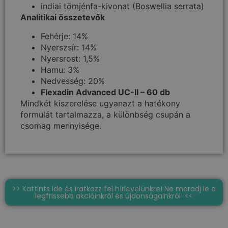
indiai tömjénfa-kivonat (Boswellia serrata)
Analitikai összetevők
Fehérje: 14%
Nyerszsír: 14%
Nyersrost: 1,5%
Hamu: 3%
Nedvesség: 20%
Flexadin Advanced UC-II – 60 db
Mindkét kiszerelése ugyanazt a hatékony
formulát tartalmazza, a különbség csupán a
csomag mennyisége.
>> Kattints ide és iratkozz fel hírlevelünkre! Ne maradj le a
legfrissebb akcióinkról és újdonságainkról! <<