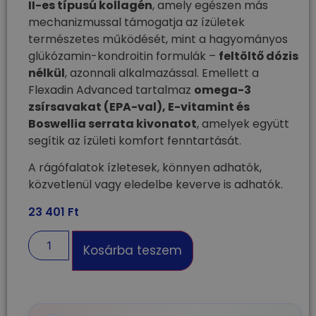
II-es típusú kollagén
, amely egészen más
mechanizmussal támogatja az ízületek
természetes működését, mint a hagyományos
glükózamin-kondroitin formulák –
feltöltő dózis
nélkül
, azonnali alkalmazással. Emellett a
Flexadin Advanced tartalmaz
omega-3
zsírsavakat (EPA-val), E-vitamint és
Boswellia serrata kivonatot
, amelyek együtt
segítik az ízületi komfort fenntartását.
A rágófalatok ízletesek, könnyen adhatók,
közvetlenül vagy eledelbe keverve is adhatók.
23 401
Ft
Kosárba teszem