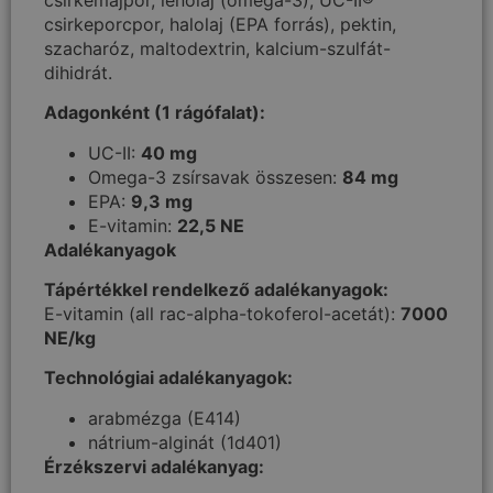
csirkeporcpor, halolaj (EPA forrás), pektin,
szacharóz, maltodextrin, kalcium-szulfát-
dihidrát.
Adagonként (1 rágófalat):
UC-II:
40 mg
Omega-3 zsírsavak összesen:
84 mg
EPA:
9,3 mg
E-vitamin:
22,5 NE
Adalékanyagok
Tápértékkel rendelkező adalékanyagok:
E-vitamin (all rac-alpha-tokoferol-acetát):
7000
NE/kg
Technológiai adalékanyagok:
arabmézga (E414)
nátrium-alginát (1d401)
Érzékszervi adalékanyag: