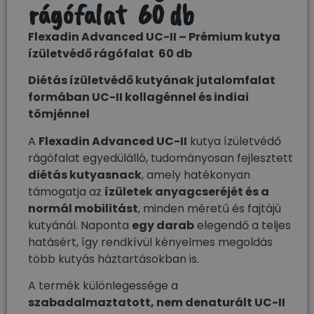
rágófalat 60 db
Flexadin Advanced UC-II – Prémium kutya
ízületvédő​ rágófalat 60 db
Diétás ízületvédő kutyának​ jutalomfalat
formában UC-II kollagénnel és indiai
tömjénnel
A
Flexadin Advanced UC-II
kutya ízületvédő​
rágófalat egyedülálló, tudományosan fejlesztett
diétás kutyasnack
, amely hatékonyan
támogatja az
ízületek anyagcseréjét és a
normál mobilitást
, minden méretű és fajtájú
kutyánál. Naponta
egy darab
elegendő a teljes
hatásért, így rendkívül kényelmes megoldás
több kutyás háztartásokban is.
A termék különlegessége a
szabadalmaztatott, nem denaturált UC-II