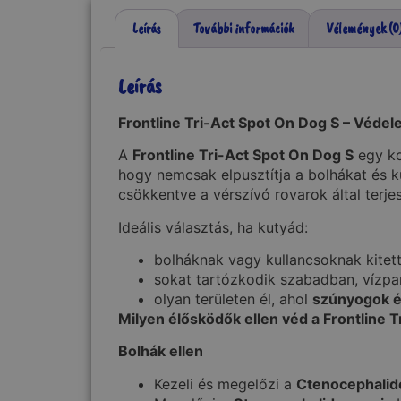
Leírás
További információk
Vélemények (0
Leírás
Frontline Tri-Act Spot On Dog S – Védel
A
Frontline Tri-Act Spot On Dog S
egy ko
hogy nemcsak elpusztítja a bolhákat és 
csökkentve a vérszívó rovarok által terj
Ideális választás, ha kutyád:
bolháknak vagy kullancsoknak kitett
sokat tartózkodik szabadban, vízpa
olyan területen él, ahol
szúnyogok é
Milyen élősködők ellen véd a Frontline 
Bolhák ellen
Kezeli és megelőzi a
Ctenocephalide