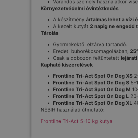
Várandós személy használatkor visel
Környezetvédelmi óvintézkedés
A készítmény
ártalmas lehet a vízi 
A kezelt kutyát
2 napig ne engedd 
Tárolás
Gyermekektől elzárva tartandó.
Eredeti buborékcsomagolásban,
25°
Csak a dobozon feltüntetett
lejárati
Kapható kiszerelések
Frontline Tri-Act Spot On Dog XS
2–
Frontline Tri-Act Spot On Dog S
5–1
Frontline Tri-Act Spot On Dog M
10
Frontline Tri-Act Spot On Dog L
20–
Frontline Tri-Act Spot On Dog XL
40
NÉBIH használati útmutató:
Frontline Tri-Act 5-10 kg kutya