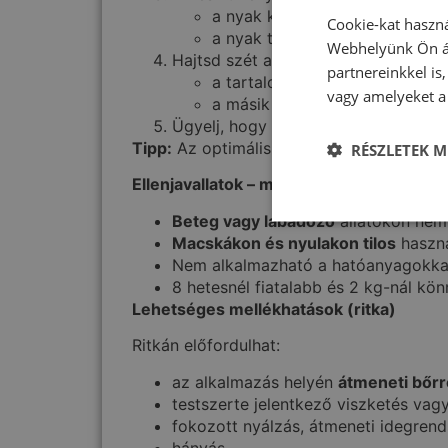
a nyak közepe (nyakszirt és la
Cookie-kat haszná
a nyak töve, a lapockák előtt.
Webhelyünk Ön ál
Hajtsd szét a szőrt, hogy a bőr láts
partnereinkkel is
a tartalom kb. felét vidd fel a
vagy amelyeket a 
a másik felét a nyak tövén, a l
Ügyelj, hogy
közvetlenül a bőrre
ker
Tipp:
Az optimális védelem érdekében min
RÉSZLETEK M
Ellenjavallatok – mikor NEM javasolt a Fr
Beteg vagy lábadozó
állatokon nem
Macskákon és nyulakon tilos
haszná
Nem alkalmazható a hatóanyagokka
8 hetesnél fiatalabb és 2 kg-nál k
Lehetséges mellékhatások (ritka)
Ritkán előfordulhat:
az alkalmazás helyén
átmeneti bőrr
testszerte jelentkező viszketés vagy
fokozott nyálzás, átmeneti idegrends
hányás.