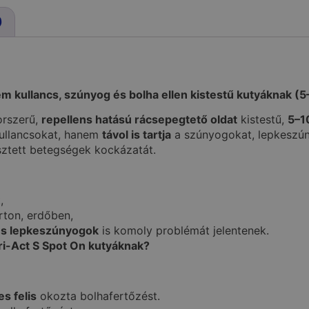
)
em kullancs, szúnyog és bolha ellen kistestű kutyáknak (5
rszerű,
repellens hatású rácsepegtető oldat
kistestű,
5–1
kullancsokat, hanem
távol is tartja
a szúnyogokat, lepkeszún
esztett betegségek kockázatát.
,
rton, erdőben,
s lepkeszúnyogok
is komoly problémát jelentenek.
Tri-Act S Spot On kutyáknak?
s felis
okozta bolhafertőzést.