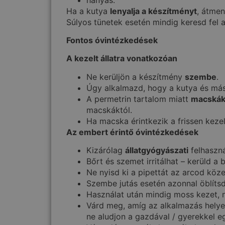
Ha a kutya
lenyalja a készítményt
, átmen
Súlyos tünetek esetén mindig keresd fel a
Fontos óvintézkedések
A kezelt állatra vonatkozóan
Ne kerüljön a készítmény
szembe
.
Úgy alkalmazd, hogy a kutya és más
A permetrin tartalom miatt
macskákn
macskáktól.
Ha macska érintkezik a frissen kezelt
Az embert érintő óvintézkedések
Kizárólag
állatgyógyászati
felhaszná
Bőrt és szemet irritálhat – kerüld a 
Ne nyisd ki a pipettát az arcod köze
Szembe jutás esetén azonnal öblítsd 
Használat után mindig moss kezet, 
Várd meg, amíg az alkalmazás hely
ne aludjon a gazdával / gyerekkel e