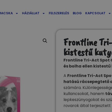
MACSKA
HÁZIÁLLAT
FELSZERELÉS
BLOG
KAPCSOLAT
Frontline Tri
kistestű kut
Frontline Tri-Act Spot
és bolha ellen kistest
A
Frontline Tri-Act Spo
hatású rácsepegtető 
számára. Különlegessége
kullancsokat, hanem
táv
lepkeszúnyogokat és szú
rovarok által terjesztet