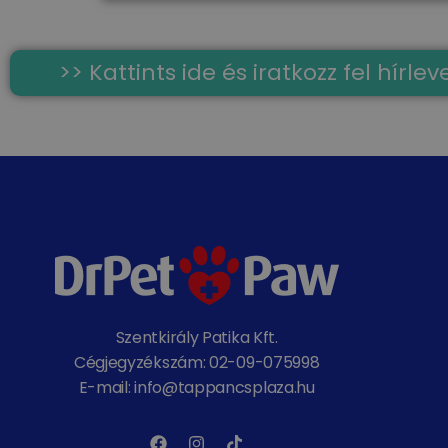
>> Kattints ide és iratkozz fel hírl
Szentkirály Patika Kft.
Cégjegyzékszám: 02-09-075998
E-mail: info@tappancsplaza.hu