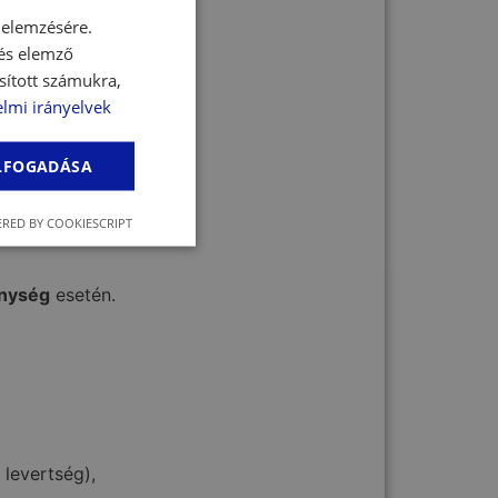
 elemzésére.
 és elemző
sított számukra,
lmi irányelvek
 megfelelően.
ELFOGADÁSA
RED BY COOKIESCRIPT
enység
esetén.
 levertség),