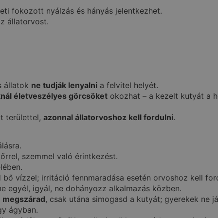
eti fokozott nyálzás és hányás jelentkezhet.
z állatorvost.
 állatok
ne tudják lenyalni
a felvitel helyét.
ál életveszélyes görcsöket
okozhat – a kezelt kutyát a h
 területtel,
azonnal állatorvoshoz kell fordulni
.
lásra.
bőrrel, szemmel való érintkezést.
lében.
bő vízzel; irritáció fennmaradása esetén orvoshoz kell ford
ne egyél, igyál, ne dohányozz alkalmazás közben.
e
megszárad
, csak utána simogasd a kutyát; gyerekek ne j
gy ágyban.