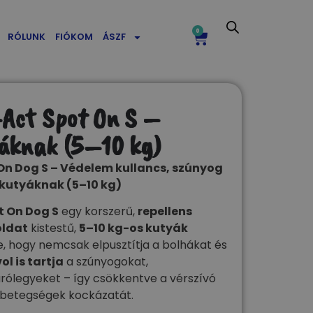
0
RÓLUNK
FIÓKOM
ÁSZF
-Act Spot On S –
yáknak (5–10 kg)
 On Dog S – Védelem kullancs, szúnyog
ű kutyáknak (5–10 kg)
t On Dog S
egy korszerű,
repellens
oldat
kistestű,
5–10 kg-os kutyák
, hogy nemcsak elpusztítja a bolhákat és
ol is tartja
a szúnyogokat,
rólegyeket – így csökkentve a vérszívó
t betegségek kockázatát.