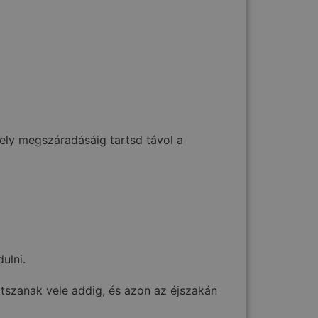
ely megszáradásáig tartsd távol a
ulni.
átszanak vele addig, és azon az éjszakán