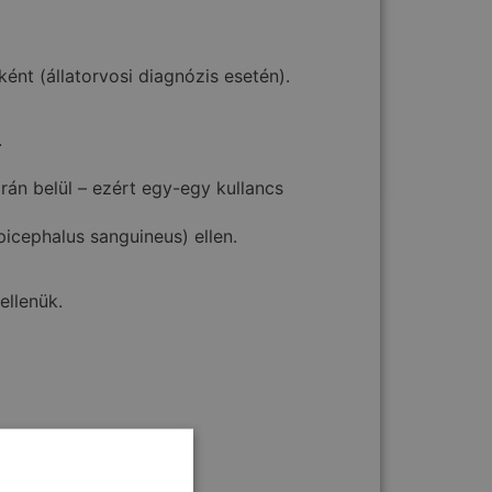
ként (állatorvosi diagnózis esetén).
.
rán belül – ezért egy-egy kullancs
picephalus sanguineus) ellen.
 ellenük.