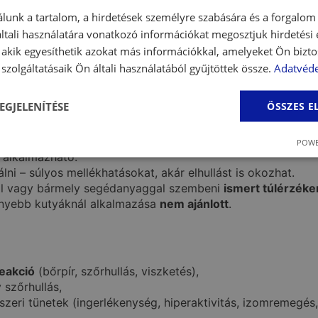
pocka között),
lunk a tartalom, a hirdetések személyre szabására és a forgalom
tali használatára vonatkozó információkat megosztjuk hirdetési
zódjon, érintsd a pipetta hegyét a bőrhöz,
, akik egyesíthetik azokat más információkkal, amelyeket Ön bizto
 nyak közepén,
szolgáltatásaik Ön általi használatából gyűjtöttek össze.
Adatvéde
apockák előtt.
üljön, ne a szőrre.
den kutyát kezelj rendszeresen, a használati útmutatónak
EGJELENÍTÉSE
ÖSSZES 
ontline spot on?
POWE
 alkalmazható.
lni – súlyos mellékhatásokat, akár elhullást is okozhat.
l vagy bármely segédanyaggal szembeni
ismert túlérzék
önnyebb kutyáknál alkalmazása
nem ajánlott
.
eakció
(bőrpír, szőrhullás, viszketés),
 szőrhullás,
zeri tünetek (ingerlékenység, hiperaktivitás, izomremegés,