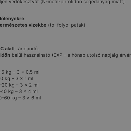
jen védőkesztyűt (N-metil-pirrolidon segédanyag miatt).
élőlényekre
.
természetes vizekbe
(tó, folyó, patak).
C alatt
tárolandó.
 időn
belül használható (EXP – a hónap utolsó napjáig érvé
5 kg – 3 × 0,5 ml
0 kg – 3 × 1 ml
–20 kg – 3 × 2 ml
40 kg – 3 × 4 ml
–60 kg – 3 × 6 ml