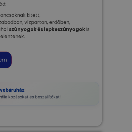
ád:
ancsoknak kitett,
szabadban, vízparton, erdőben,
ahol
szúnyogok és lepkeszúnyogok
is
elentenek.
zem
 webáruház
llalkozásokat és beszállítókat!