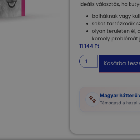
Ideális választás, ha kuty
bolháknak vagy kull
sokat tartózkodik 
olyan területen él, 
komoly problémát j
11 144
Ft
Kosárba tes
Magyar hátterű
Támogasd a hazai vá