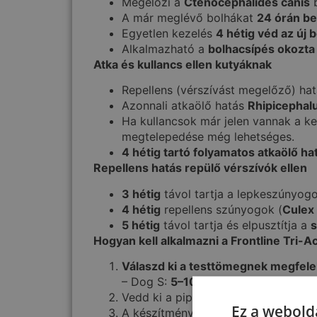
Megelőzi a
Ctenocephalides canis
b
A már meglévő bolhákat
24 órán bel
Egyetlen kezelés
4 hétig véd az új
Alkalmazható a
bolhacsípés okozta 
Atka és kullancs ellen kutyáknak
Repellens (vérszívást megelőző) ha
Azonnali atkaölő hatás
Rhipicephal
Ha kullancsok már jelen vannak a ke
megtelepedése még lehetséges.
4 hétig tartó folyamatos atkaölő ha
Repellens hatás repülő vérszívók ellen
3 hétig
távol tartja a lepkeszúnyogo
4 hétig
repellens szúnyogok (
Culex 
5 hétig
távol tartja és elpusztítja a
s
Hogyan kell alkalmazni a Frontline Tri-A
Válaszd ki a testtömegnek megfelel
– Dog S:
5–10 kg-os kutyák
számára
Vedd ki a pipettát a buborékcsomago
Ez a webolda
A készítményt
két olyan pontra
kell 