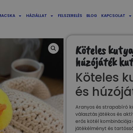
MACSKA
HÁZIÁLLAT
FELSZERELÉS
BLOG
KAPCSOLAT
Köteles kutya
húzójáték ku
Köteles k
és húzójá
Aranyos és strapabíró k
választás játékos és aktí
erős kötél kombinációja
játékélményt és tartóss