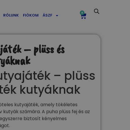
0
RÓLUNK
FIÓKOM
ÁSZF
játék – plüss és
tyáknak
utyajáték – plüss
ték kutyáknak
öteles kutyajáték, amely tökéletes
v kutyák számára. A puha plüss fej és az
 egyszerre biztosít kényelmes
ágot.