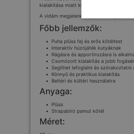
kialakítása miatt kisebb és közepes testű 
A vidám megjelenés és a különleges form
Főbb jellemzők:
Puha plüss fej és erős kötéltest
Interaktív húzójáték kutyáknak
Rágásra és apportírozásra is alkalm
Csomózott kialakítás a jobb fogásé
Segíthet lefoglalni és szórakoztatni 
Könnyű és praktikus kialakítás
Beltéri és kültéri használatra
Anyaga:
Plüss
Strapabíró pamut kötél
Méret: