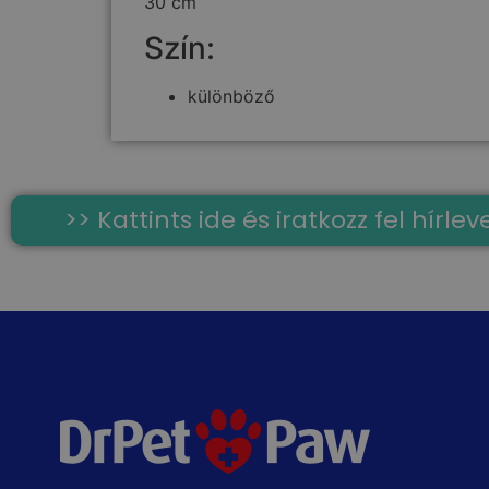
30 cm
Szín:
különböző
>> Kattints ide és iratkozz fel hírl