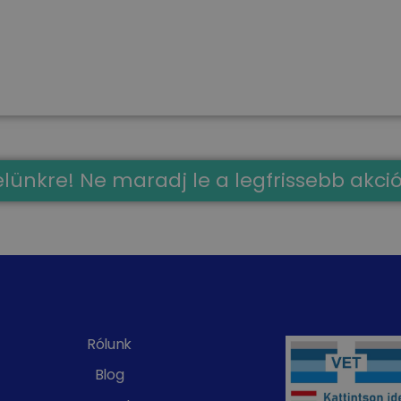
evelünkre! Ne maradj le a legfrissebb akci
Rólunk
Blog