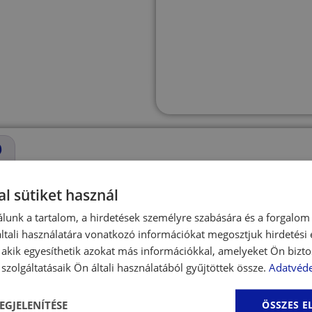
)
l sütiket használ
lunk a tartalom, a hirdetések személyre szabására és a forgalom
ék – plüss és húzójáték
tali használatára vonatkozó információkat megosztjuk hirdetési
, akik egyesíthetik azokat más információkkal, amelyeket Ön bizto
szolgáltatásaik Ön általi használatából gyűjtöttek össze.
Adatvéde
 amely tökéletes választás játékos és aktív kutyák számára.
s játékélményt és tartósságot.
EGJELENÍTÉSE
ÖSSZES 
 ösztön kielégítését, miközben a játék húzós és apportíroz