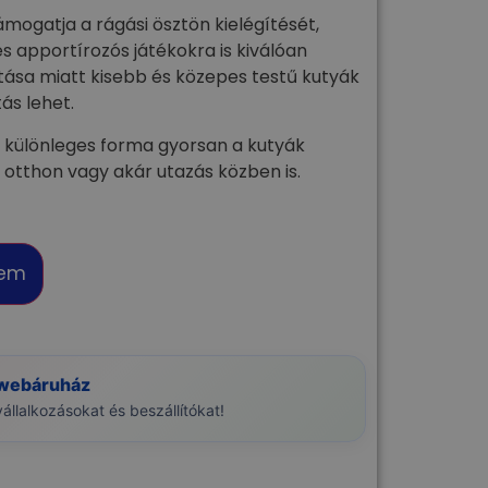
mogatja a rágási ösztön kielégítését,
s apportírozós játékokra is kiválóan
tása miatt kisebb és közepes testű kutyák
tás lehet.
 különleges forma gyorsan a kutyák
 otthon vagy akár utazás közben is.
zem
 webáruház
llalkozásokat és beszállítókat!