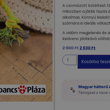
A csomózott kötéltest tá
miközben a játék húzós é
alkalmas. Könnyű kialakí
számára is ideális válasz
A vidám megjelenés és a
kedvenc játékává válhat
2 900
Ft
2 030
Ft
Kosárba tes
Magyar hátterű
Támogasd a hazai vá