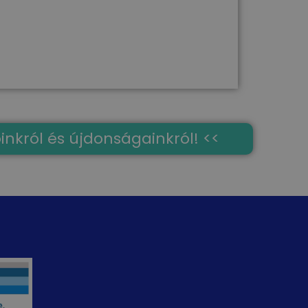
óinkról és újdonságainkról! <<