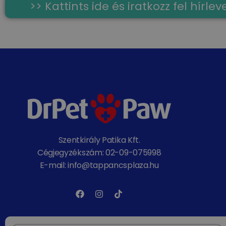
>> Kattints ide és iratkozz fel hírl
Szentkirály Patika Kft.
Cégjegyzékszám: 02-09-075998
E-mail: info@tappancsplaza.hu