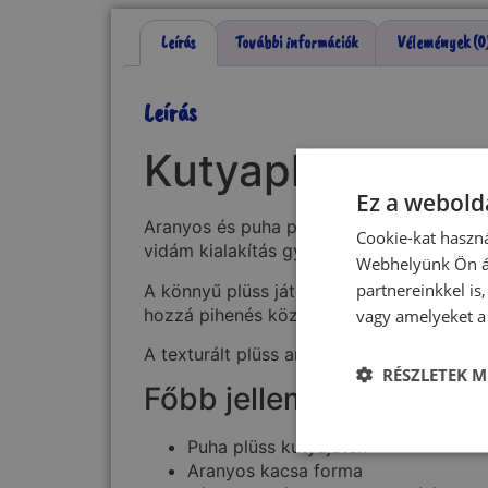
Leírás
További információk
Vélemények (0
Leírás
Kutyaplüss kacs
Ez a webolda
Aranyos és puha plüss kacsa kutyajáték, 
Cookie-kat haszná
vidám kialakítás gyorsan kutyád kedvenc 
Webhelyünk Ön ál
partnereinkkel is
A könnyű plüss játék ideális lehet kölyö
hozzá pihenés közben. A puha kialakítás mi
vagy amelyeket a 
A texturált plüss anyag kellemes érzetet 
RÉSZLETEK M
Főbb jellemzők:
Puha plüss kutyajáték
Aranyos kacsa forma