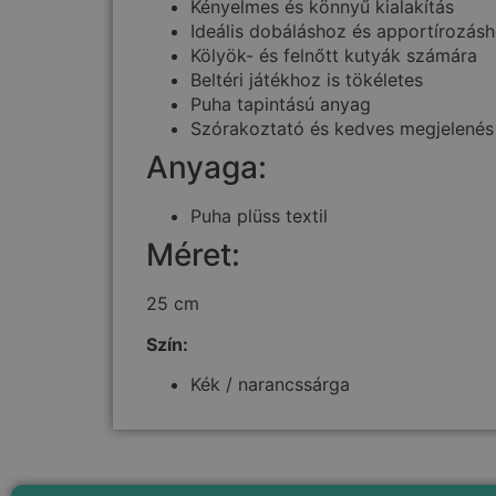
Kényelmes és könnyű kialakítás
Ideális dobáláshoz és apportírozás
Kölyök- és felnőtt kutyák számára
Beltéri játékhoz is tökéletes
Puha tapintású anyag
Szórakoztató és kedves megjelenés
Anyaga:
Puha plüss textil
Méret:
25 cm
Szín:
Kék / narancssárga