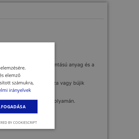
hez is. A kellemes tapintású anyag és a
 elemzésére.
 és elemző
sított számukra,
 szívesen hordozza, rázza vagy bújik
lmi irányelvek
atni kedvencedet a nap folyamán.
ELFOGADÁSA
RED BY COOKIESCRIPT