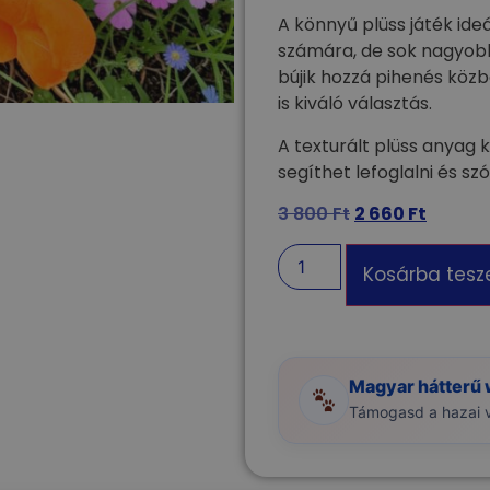
A könnyű plüss játék ideá
számára, de sok nagyobb
bújik hozzá pihenés közb
is kiváló választás.
A texturált plüss anyag 
segíthet lefoglalni és s
3 800
Ft
2 660
Ft
Kosárba tes
Magyar hátterű
Támogasd a hazai vá