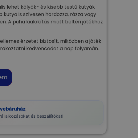
lis lehet kölyök- és kisebb testű kutyák
 kutya is szívesen hordozza, rázza vagy
en. A puha kialakítás miatt beltéri játékhoz
kellemes érzetet biztosít, miközben a játék
zórakoztatni kedvencedet a nap folyamán.
zem
 webáruház
llalkozásokat és beszállítókat!