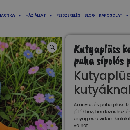
MACSKA
HÁZIÁLLAT
FELSZERELÉS
BLOG
KAPCSOLAT
Kutyaplüss k
puha sípolós p
Kutyaplüs
kutyákna
Aranyos és puha plüss k
játékhoz, hordozáshoz és
anyag és a vidám kialak
válhat.