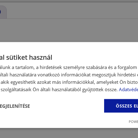
)
a játék kutyáknak
l sütiket használ
amely tökéletes választás játékhoz, hordozáshoz és pihenés
lunk a tartalom, a hirdetések személyre szabására és a forgalom
játékává válhat.
tali használatára vonatkozó információkat megosztjuk hirdetési
, akik egyesíthetik azokat más információkkal, amelyeket Ön bizto
k- és kisebb testű kutyák számára, de sok nagyobb kutya is
att beltéri játékhoz is kiváló választás.
szolgáltatásaik Ön általi használatából gyűjtöttek össze.
Adatvéde
biztosít, miközben a játék segíthet lefoglalni és szórakozt
EGJELENÍTÉSE
ÖSSZES 
POWE