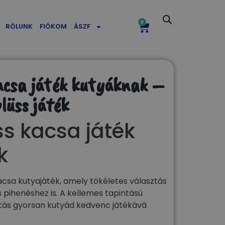
0
RÓLUNK
FIÓKOM
ÁSZF
acsa játék kutyáknak –
lüss játék
s kacsa játék
k
acsa kutyajáték, amely tökéletes választás
 pihenéshez is. A kellemes tapintású
ítás gyorsan kutyád kedvenc játékává