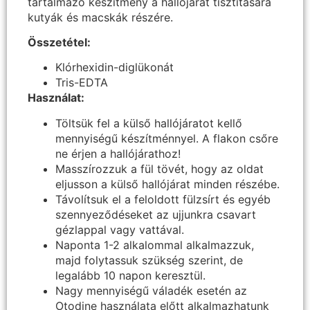
tartalmazó készítmény a hallójárat tisztítására
kutyák és macskák részére.
Összetétel:
Klórhexidin-diglükonát
Tris-EDTA
Használat:
Töltsük fel a külső hallójáratot kellő
mennyiségű készítménnyel. A flakon csőre
ne érjen a hallójárathoz!
Masszírozzuk a fül tövét, hogy az oldat
eljusson a külső hallójárat minden részébe.
Távolítsuk el a feloldott fülzsírt és egyéb
szennyeződéseket az ujjunkra csavart
gézlappal vagy vattával.
Naponta 1-2 alkalommal alkalmazzuk,
majd folytassuk szükség szerint, de
legalább 10 napon keresztül.
Nagy mennyiségű váladék esetén az
Otodine használata előtt alkalmazhatunk