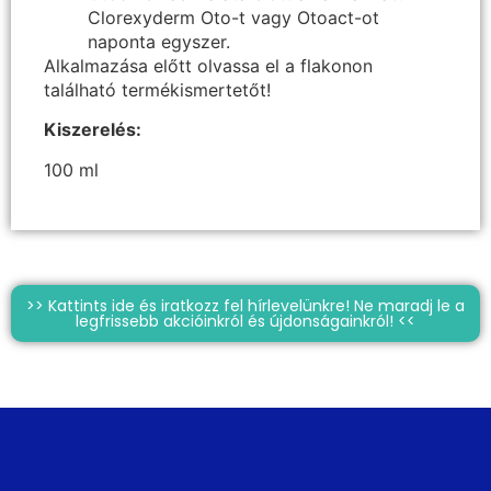
Clorexyderm Oto-t vagy Otoact-ot
naponta egyszer.
Alkalmazása előtt olvassa el a flakonon
található termékismertetőt!
Kiszerelés:
100 ml
>> Kattints ide és iratkozz fel hírlevelünkre! Ne maradj le a
legfrissebb akcióinkról és újdonságainkról! <<