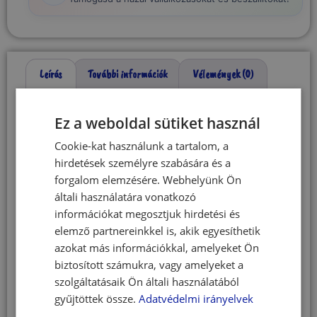
Leírás
További információk
Vélemények (0)
Leírás
Ez a weboldal sütiket használ
Cookie-kat használunk a tartalom, a
Puha kör alakú
hirdetések személyre szabására és a
forgalom elemzésére. Webhelyünk Ön
kutya- és
általi használatára vonatkozó
információkat megosztjuk hirdetési és
macskafekhely –
elemző partnereinkkel is, akik egyesíthetik
azokat más információkkal, amelyeket Ön
bézs 40 cm
biztosított számukra, vagy amelyeket a
szolgáltatásaik Ön általi használatából
Extra puha és kényelmes fekhely kutyák és
gyűjtöttek össze.
Adatvédelmi irányelvek
macskák számára, amely tökéletes választás a