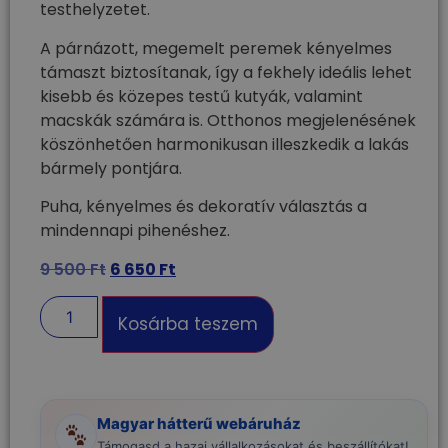
testhelyzetet.
A párnázott, megemelt peremek kényelmes
támaszt biztosítanak, így a fekhely ideális lehet
kisebb és közepes testű kutyák, valamint
macskák számára is. Otthonos megjelenésének
köszönhetően harmonikusan illeszkedik a lakás
bármely pontjára.
Puha, kényelmes és dekoratív választás a
mindennapi pihenéshez.
9 500
Ft
6 650
Ft
Kosárba teszem
Magyar hátterű webáruház
Támogasd a hazai vállalkozásokat és beszállítókat!