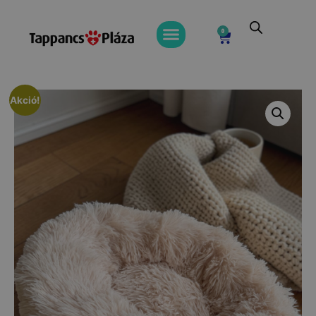
0
Akció!