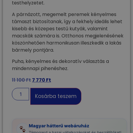
testhelyzetet.
A párnázott, megemelt peremek kényelmes
támaszt biztosítanak, így a fekhely ideális lehet
kisebb és közepes testű kutyák, valamint
macskák számára is. Otthonos megjelenésének
köszönhetően harmonikusan illeszkedik a lakás
bármely pontjára.
Puha, kényelmes és dekoratív választás a
mindennapi pihenéshez.
11 100
Ft
7 770
Ft
Kosárba teszem
Magyar hátterű webáruház
Támogasd a hazai vállalkozásokat és beszállítókat!