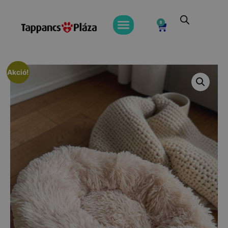
0
Akció!