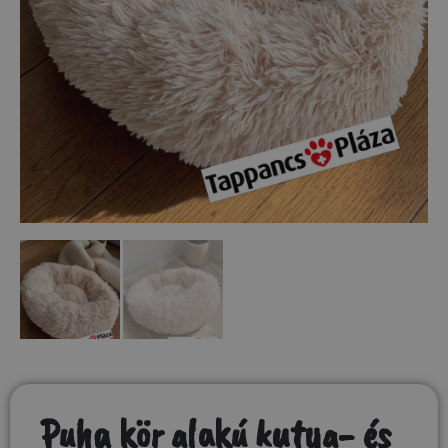
Puha kör alakú kutya- és