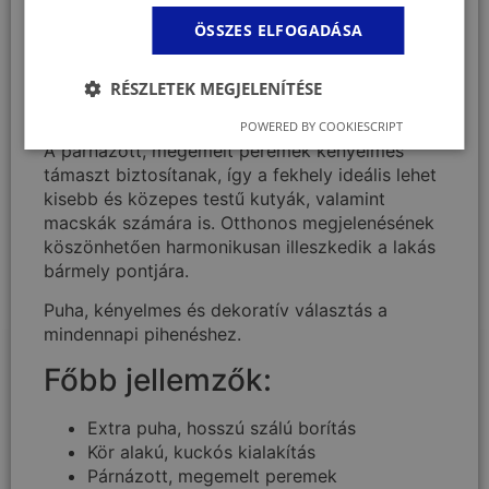
pihenéshez és a nyugodt alváshoz. A hosszú
ÖSSZES ELFOGADÁSA
szálú, puha borítás meleg és biztonságos
érzetet nyújt kedvence számára, míg a kör
alakú kialakítás támogatja az
RÉSZLETEK MEGJELENÍTÉSE
összegömbölyödve alvó testhelyzetet.
POWERED BY COOKIESCRIPT
A párnázott, megemelt peremek kényelmes
támaszt biztosítanak, így a fekhely ideális lehet
kisebb és közepes testű kutyák, valamint
macskák számára is. Otthonos megjelenésének
köszönhetően harmonikusan illeszkedik a lakás
bármely pontjára.
Puha, kényelmes és dekoratív választás a
mindennapi pihenéshez.
Főbb jellemzők:
Extra puha, hosszú szálú borítás
Kör alakú, kuckós kialakítás
Párnázott, megemelt peremek