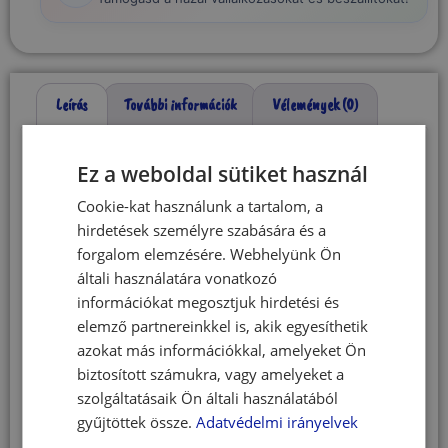
Leírás
További információk
Vélemények (0)
Leírás
Ez a weboldal sütiket használ
Cookie-kat használunk a tartalom, a
Puha kör alakú
hirdetések személyre szabására és a
forgalom elemzésére. Webhelyünk Ön
kutya- és
általi használatára vonatkozó
információkat megosztjuk hirdetési és
macskafekhely –
elemző partnereinkkel is, akik egyesíthetik
azokat más információkkal, amelyeket Ön
bézs 50 cm
biztosított számukra, vagy amelyeket a
szolgáltatásaik Ön általi használatából
Extra puha és kényelmes fekhely kutyák és
gyűjtöttek össze.
Adatvédelmi irányelvek
macskák számára, amely tökéletes választás a