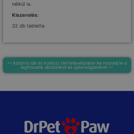
nélkül is.
Kiszerelés:
32 db tabletta
>> Kattints ide és iratkozz fel hírlevelünkre! Ne maradj le a
legfrissebb akcióinkról és újdonságainkról! <<