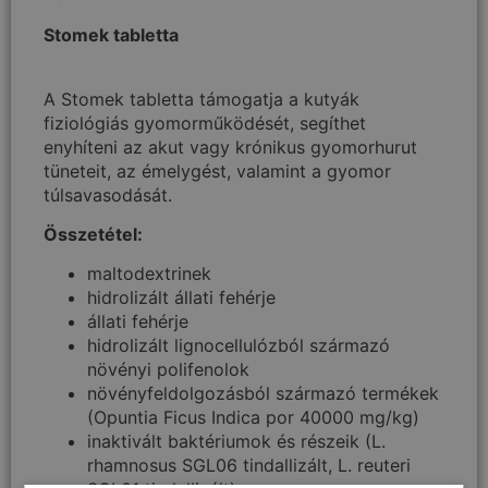
Stomek tabletta
A Stomek tabletta támogatja a kutyák
fiziológiás gyomorműködését, segíthet
enyhíteni az akut vagy krónikus gyomorhurut
tüneteit, az émelygést, valamint a gyomor
túlsavasodását.
Összetétel:
maltodextrinek
hidrolizált állati fehérje
állati fehérje
hidrolizált lignocellulózból származó
növényi polifenolok
növényfeldolgozásból származó termékek
(Opuntia Ficus Indica por 40000 mg/kg)
inaktivált baktériumok és részeik (L.
rhamnosus SGL06 tindallizált, L. reuteri