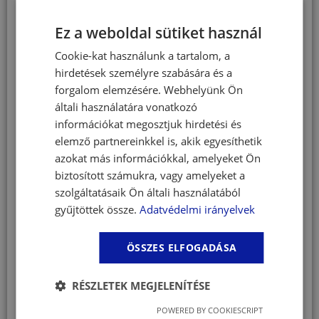
SGL01 tindallizált).
Adalékanyagok: Matricaria recutita d. e.
Ez a weboldal sütiket használ
(kamilla), Glycyrrhiza glabra por (édesgyökér),
Zingiber officinalis tinktúra (gyömbér), glicerin-
Cookie-kat használunk a tartalom, a
tributirát (mikrokapszulázott).
hirdetések személyre szabására és a
Hatóanyagok:
forgalom elemzésére. Webhelyünk Ön
általi használatára vonatkozó
Fügekaktusz (Opuntia ficus):
a növényből
információkat megosztjuk hirdetési és
nyert nyálka védőréteget képez a gyomor
elemző partnereinkkel is, akik egyesíthetik
nyálkahártyáján.
azokat más információkkal, amelyeket Ön
Gyömbér (Zingiber officinalis):
csökkenti
biztosított számukra, vagy amelyeket a
a gyomornyálkahártya irritációját és
szolgáltatásaik Ön általi használatából
enyhíti az émelygést.
gyűjtöttek össze.
Adatvédelmi irányelvek
Édesgyökér (Glycyrrhiza
glabra):
csökkenti a gyomorsav
szekrécióját és fokozza a gyomor
ÖSSZES ELFOGADÁSA
nyálkatermelődését, valamint támogatja a
nyálkahártya gyógyulását.
RÉSZLETEK MEGJELENÍTÉSE
Kamilla (Matricaria recutita):
hatóanyagai
nyugtatják a gyomornyálkahártyát és a
POWERED BY COOKIESCRIPT