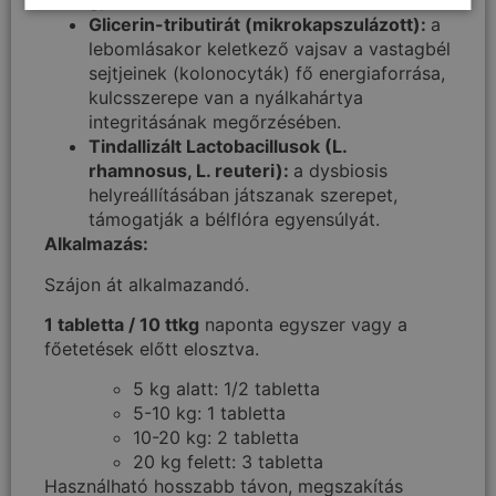
gyomor-béltraktus simaizomzatát.
Glicerin-tributirát (mikrokapszulázott):
a
lebomlásakor keletkező vajsav a vastagbél
sejtjeinek (kolonocyták) fő energiaforrása,
kulcsszerepe van a nyálkahártya
integritásának megőrzésében.
Tindallizált Lactobacillusok (L.
rhamnosus, L. reuteri):
a dysbiosis
helyreállításában játszanak szerepet,
támogatják a bélflóra egyensúlyát.
Alkalmazás:
Szájon át alkalmazandó.
1 tabletta / 10 ttkg
naponta egyszer vagy a
főetetések előtt elosztva.
5 kg alatt: 1/2 tabletta
5-10 kg: 1 tabletta
10-20 kg: 2 tabletta
20 kg felett: 3 tabletta
Használható hosszabb távon, megszakítás