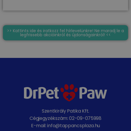
>> Kattints ide és iratkozz fel hírlevelünkre! Ne maradj le a
legfrissebb akcióinkról és újdonságainkról! <<
Szentkirály Patika Kft.
Cégjegyzékszám: 02-09-075998
E-mail: info@tappancsplaza.hu