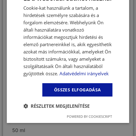
Cookie-kat használunk a tartalom, a
Összetétel:
hirdetések személyre szabására és a
Pórsáfrány olaj
forgalom elemzésére. Webhelyünk Ön
Klórhexidin-digükonát
általi használatára vonatkozó
Tris-EDTA
információkat megosztjuk hirdetési és
Alkalmazás:
elemző partnereinkkel is, akik egyesíthetik
Szájbűz enyhítésére.
azokat más információkkal, amelyeket Ön
Segít megelőzni a plakk-képződést.
biztosított számukra, vagy amelyeket a
Foghúzás után elősegíti a megfelelő
szolgáltatásaik Ön általi használatából
szájhigiénia fenntartását.
gyűjtöttek össze.
Adatvédelmi irányelvek
Használat:
A gélt kenjük az ínyre és dörzsöljük be. Naponta
ÖSSZES ELFOGADÁSA
1-2 alkalommal használjuk, lehetőség szerint ne
az etetés ideje körül.
RÉSZLETEK MEGJELENÍTÉSE
POWERED BY COOKIESCRIPT
Kiszerelés:
50 ml