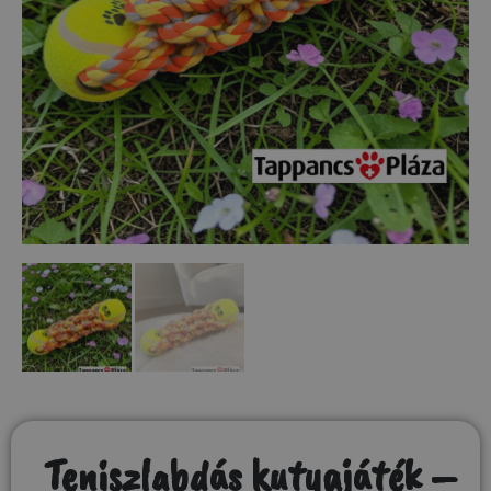
Teniszlabdás kutyajáték –