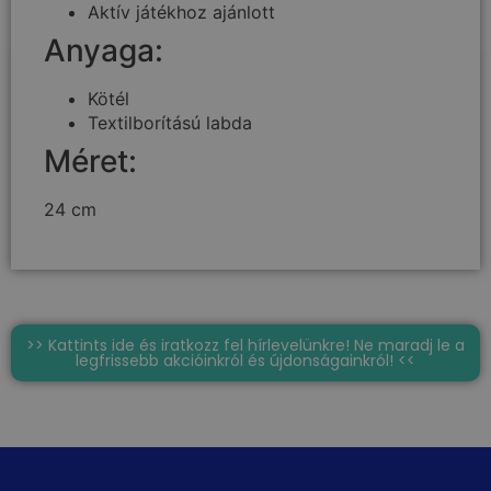
Aktív játékhoz ajánlott
Anyaga:
Kötél
Textilborítású labda
Méret:
24 cm
>> Kattints ide és iratkozz fel hírlevelünkre! Ne maradj le a
legfrissebb akcióinkról és újdonságainkról! <<