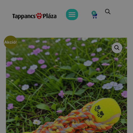
0
Akció!