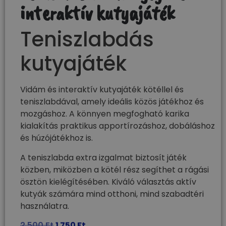
interaktív kutyajáték
Teniszlabdás
kutyajáték
Vidám és interaktív kutyajáték kötéllel és
teniszlabdával, amely ideális közös játékhoz és
mozgáshoz. A könnyen megfogható karika
kialakítás praktikus apportírozáshoz, dobáláshoz
és húzójátékhoz is.
A teniszlabda extra izgalmat biztosít játék
közben, miközben a kötél rész segíthet a rágási
ösztön kielégítésében. Kiváló választás aktív
kutyák számára mind otthoni, mind szabadtéri
használatra.
2 500
Ft
1 750
Ft