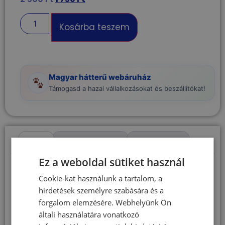
Kosárba teszem
Magyar hátterű webáruház
Támogasd a hazai vállalkozásokat és beszállítókat!
Leírás
További információk
Vélemények (0)
Ez a weboldal sütiket használ
Leírás
Cookie-kat használunk a tartalom, a
hirdetések személyre szabására és a
Teniszlabdás
forgalom elemzésére. Webhelyünk Ön
általi használatára vonatkozó
kutyajáték