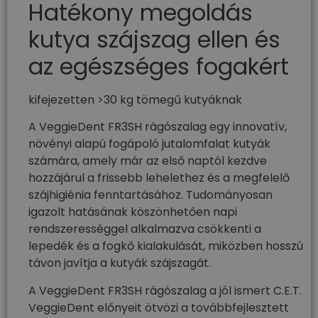
Hatékony megoldás
kutya szájszag ellen​ és
az egészséges fogakért
kifejezetten >30 kg tömegű kutyáknak
A VeggieDent FR3SH rágószalag egy innovatív,
növényi alapú fogápoló jutalomfalat kutyák
számára, amely már az első naptól kezdve
hozzájárul a frissebb lehelethez és a megfelelő
szájhigiénia fenntartásához. Tudományosan
igazolt hatásának köszönhetően napi
rendszerességgel alkalmazva csökkenti a
lepedék és a fogkő kialakulását, miközben hosszú
távon javítja a kutyák szájszagát.
A VeggieDent FR3SH rágószalag a jól ismert C.E.T.
VeggieDent előnyeit ötvözi a továbbfejlesztett