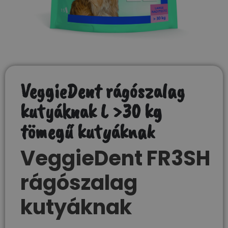
VeggieDent rágószalag
kutyáknak L >30 kg
tömegű kutyáknak
VeggieDent FR3SH
rágószalag
kutyáknak