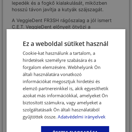
lepedék és a fogkő kialakulását, miközben
hosszú távon javítja a kutyák szájszagát.
A VeggieDent FR3SH rágószalag a jól ismert
C.E.T. VeggieDent előnyeit ötvözi a
továbbfejlesztett FR3SH technológiával, amely
komplex módon támogatja a szájüreg és az
Ez a weboldal sütiket használ
emésztőrendszer egészségét.
Cookie-kat használunk a tartalom, a
Kutya szájhigiénia felsőfokon
hirdetések személyre szabására és a
forgalom elemzésére. Webhelyünk Ön
A VeggieDent FR3SH rágószalag segít
megelőzni és csökkenteni a kellemetlen
általi használatára vonatkozó
szájszagot már az első használattól kezdve
információkat megosztjuk hirdetési és
Hozzájárul a lepedék és a fogkő mennyiségének
elemző partnereinkkel is, akik egyesíthetik
csökkentéséhez napi egyszeri alkalmazás
azokat más információkkal, amelyeket Ön
mellett
biztosított számukra, vagy amelyeket a
Támogatja a kutyák megfelelő szájhigiéniáját és
szolgáltatásaik Ön általi használatából
az egészséges ínyt
gyűjtöttek össze.
Adatvédelmi irányelvek
Mechanikus rágás közben tisztítja a
fogfelszíneket