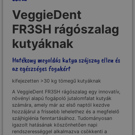
VeggieDent
FR3SH rágószalag
kutyáknak
Hatékony megoldás kutya szájszag ellen​ és
az egészséges fogakért
kifejezetten >30 kg tömegű kutyáknak
A VeggieDent FR3SH rágószalag egy innovatív,
növényi alapú fogápoló jutalomfalat kutyák
számára, amely már az első naptól kezdve
hozzájárul a frissebb lehelethez és a megfelelő
szájhigiénia fenntartásához. Tudományosan
igazolt hatásának köszönhetően napi
rendszerességgel alkalmazva csökkenti a