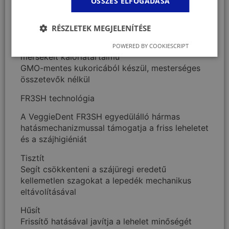
Kellemes ízének köszönhetően a kutyák
ÖSSZES ELFOGADÁSA
szívesen fogyasztják
Növényi alapú összetevőkből készül, nem
RÉSZLETEK MEGJELENÍTÉSE
tartalmaz állati eredetű alapanyagokat
Gluténmentes, könnyen emészthető és
POWERED BY COOKIESCRIPT
mérsékelt kalóriatartalmú
GMO-mentes kukoricából készül, mesterséges
összetevők nélkül
FR3SH technológia
A VeggieDent FR3SH egyedülálló hármas
hatásmechanizmussal támogatja a friss leheletet
és a szájhigiéniát
Tisztít
Segít csökkenteni a szájüregi eredetű
kellemetlen szagokat a lepedék mechanikus
eltávolításával
Hűsít
Frissítő hatásával javítja a lehelet minőségét