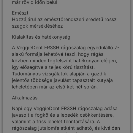
már rövid időn belül
Emészt
Hozzájárul az emésztőrendszeri eredetű rossz
szagok mérsékléséhez
Kialakítás és hatékonyság
A VeggieDent FR3SH rágószalag egyedülálló Z-
alakú formája lehetővé teszi, hogy rágás
közben minden fogfelszínt hatékonyan elérjen,
így elősegítve a teljes körű tisztítást.
Tudományos vizsgálatok alapján a gazdik
jelentős többsége javulást tapasztalt kutyája
leheletében már az első két hét során.
Alkalmazás
Napi egy VeggieDent FR3SH rágószalag adása
javasolt a fogkő és a lepedék csökkentésére,
valamint a friss lehelet fenntartására. A
rágószalag jutalomfalatként adható, és kiválóan