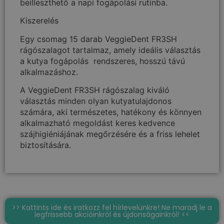
beilleszthető a napi fogápolási rutinba.
Kiszerelés
Egy csomag 15 darab VeggieDent FR3SH
rágószalagot tartalmaz, amely ideális választás
a kutya fogápolás rendszeres, hosszú távú
alkalmazáshoz.
A VeggieDent FR3SH rágószalag kiváló
választás minden olyan kutyatulajdonos
számára, aki természetes, hatékony és könnyen
alkalmazható megoldást keres kedvence
szájhigiéniájának megőrzésére és a friss lehelet
biztosítására.
>> Kattints ide és iratkozz fel hírlevelünkre! Ne maradj le a
legfrissebb akcióinkról és újdonságainkról! <<