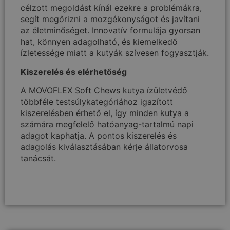
célzott megoldást kínál ezekre a problémákra,
segít megőrizni a mozgékonyságot és javítani
az életminőséget. Innovatív formulája gyorsan
hat, könnyen adagolható, és kiemelkedő
ízletessége miatt a kutyák szívesen fogyasztják.
Kiszerelés és elérhetőség
A MOVOFLEX Soft Chews kutya ízületvédő
többféle testsúlykategóriához igazított
kiszerelésben érhető el, így minden kutya a
számára megfelelő hatóanyag-tartalmú napi
adagot kaphatja. A pontos kiszerelés és
adagolás kiválasztásában kérje állatorvosa
tanácsát.