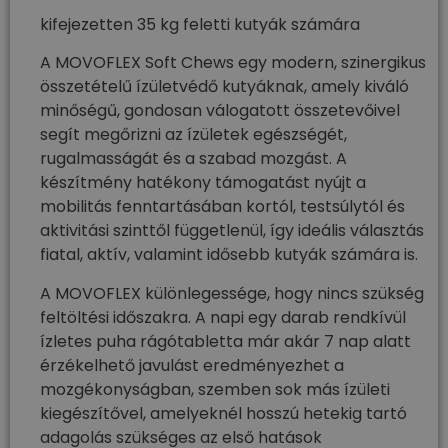
kifejezetten 35 kg feletti kutyák számára
A MOVOFLEX Soft Chews egy modern, szinergikus
összetételű ízületvédő kutyáknak, amely kiváló
minőségű, gondosan válogatott összetevőivel
segít megőrizni az ízületek egészségét,
rugalmasságát és a szabad mozgást. A
készítmény hatékony támogatást nyújt a
mobilitás fenntartásában kortól, testsúlytól és
aktivitási szinttől függetlenül, így ideális választás
fiatal, aktív, valamint idősebb kutyák számára is.
A MOVOFLEX különlegessége, hogy nincs szükség
feltöltési időszakra. A napi egy darab rendkívül
ízletes puha rágótabletta már akár 7 nap alatt
érzékelhető javulást eredményezhet a
mozgékonyságban, szemben sok más ízületi
kiegészítővel, amelyeknél hosszú hetekig tartó
adagolás szükséges az első hatások