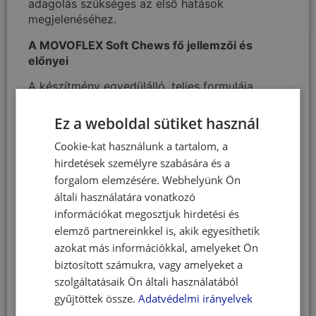
adagolás szükséges az első hatások
megjelenéséhez.
A MOVOFLEX Soft Chews fő jellemzői és
előnyei
A készítmény egyedülálló, teljes formulája
szinergikusan működő összetevőkre épül,
amelyek egymás hatását erősítve támogatják az
Ez a weboldal sütiket használ
ízületek egészségét. Jelentős mobilitásjavulás
Cookie-kat használunk a tartalom, a
tapasztalható akár már egy héten belül.
hirdetések személyre szabására és a
Könnyen adagolható, napi egy nagyon ízletes
rágótabletta elegendő. Nem igényel feltöltési
forgalom elemzésére. Webhelyünk Ön
időszakot. Összetevőinek túlnyomó többsége
általi használatára vonatkozó
természetes eredetű. A kutyák kiváló
információkat megosztjuk hirdetési és
elfogadottsággal fogyasztják, jutalomfalatként
elemző partnereinkkel is, akik egyesíthetik
is adható.
azokat más információkkal, amelyeket Ön
biztosított számukra, vagy amelyeket a
Komplex porcerősítő kutyáknak​​
szolgáltatásaik Ön általi használatából
A MOVOFLEX Soft Chews öt aktív, szinergista
gyűjtöttek össze.
Adatvédelmi irányelvek
összetevőn alapul. A tojáshéjmembrán