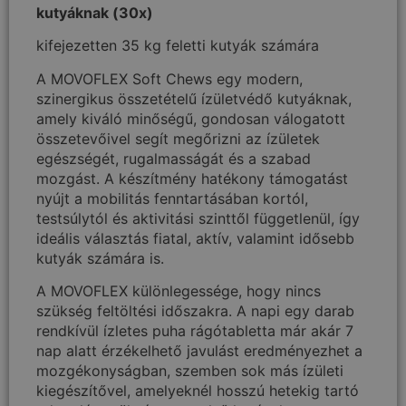
kutyáknak (30x)
kifejezetten 35 kg feletti kutyák számára
A MOVOFLEX Soft Chews egy modern,
szinergikus összetételű ízületvédő kutyáknak,
amely kiváló minőségű, gondosan válogatott
összetevőivel segít megőrizni az ízületek
egészségét, rugalmasságát és a szabad
mozgást. A készítmény hatékony támogatást
nyújt a mobilitás fenntartásában kortól,
testsúlytól és aktivitási szinttől függetlenül, így
ideális választás fiatal, aktív, valamint idősebb
kutyák számára is.
A MOVOFLEX különlegessége, hogy nincs
szükség feltöltési időszakra. A napi egy darab
rendkívül ízletes puha rágótabletta már akár 7
nap alatt érzékelhető javulást eredményezhet a
mozgékonyságban, szemben sok más ízületi
kiegészítővel, amelyeknél hosszú hetekig tartó