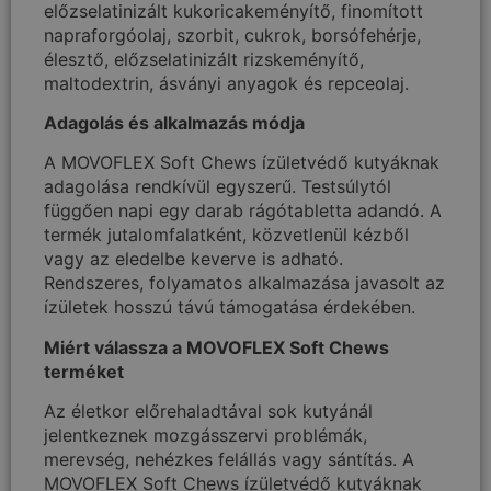
előzselatinizált kukoricakeményítő, finomított
napraforgóolaj, szorbit, cukrok, borsófehérje,
élesztő, előzselatinizált rizskeményítő,
maltodextrin, ásványi anyagok és repceolaj.
Adagolás és alkalmazás módja
A MOVOFLEX Soft Chews ízületvédő kutyáknak
adagolása rendkívül egyszerű. Testsúlytól
függően napi egy darab rágótabletta adandó. A
termék jutalomfalatként, közvetlenül kézből
vagy az eledelbe keverve is adható.
Rendszeres, folyamatos alkalmazása javasolt az
ízületek hosszú távú támogatása érdekében.
Miért válassza a MOVOFLEX Soft Chews
terméket
Az életkor előrehaladtával sok kutyánál
jelentkeznek mozgásszervi problémák,
merevség, nehézkes felállás vagy sántítás. A
MOVOFLEX Soft Chews ízületvédő kutyáknak