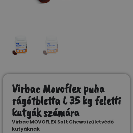
Virbac Movoflex puha
rágótbletta L 35 kg feletti
kutyák számára
Virbac MOVOFLEX Soft Chews ízületvédő
kutyáknak