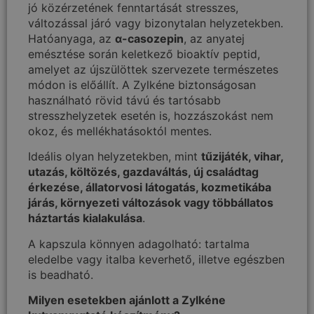
jó közérzetének fenntartását stresszes,
változással járó vagy bizonytalan helyzetekben.
Hatóanyaga, az
α-casozepin
, az anyatej
emésztése során keletkező bioaktív peptid,
amelyet az újszülöttek szervezete természetes
módon is előállít. A Zylkéne biztonságosan
használható rövid távú és tartósabb
stresszhelyzetek esetén is, hozzászokást nem
okoz, és mellékhatásoktól mentes.
Ideális olyan helyzetekben, mint
tűzijáték, vihar,
utazás, költözés, gazdaváltás, új családtag
érkezése, állatorvosi látogatás, kozmetikába
járás, környezeti változások vagy többállatos
háztartás kialakulása
.
A kapszula könnyen adagolható: tartalma
eledelbe vagy italba keverhető, illetve egészben
is beadható.
Milyen esetekben ajánlott a Zylkéne