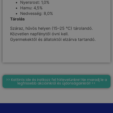
Nyersrost: 1,0%
Hamu: 4,5%
Nedvesség: 8,0%
Tárolás
Száraz, hűvös helyen (15–25 °C) tárolandó.
Közvetlen napfénytől óvni kell.
Gyermekektől és állatoktól elzárva tartandó.
>> Kattints ide és iratkozz fel hírlevelünkre! Ne maradj le a
legfrissebb akcióinkról és újdonságainkról! <<