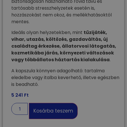
biztonságosan használható rövid távú és
tartósabb stresszhelyzetek esetén is,
hozzászokást nem okoz, és mellékhatásoktól
mentes.
Ideális olyan helyzetekben, mint
tűzijáték,
vihar, utazás, költözés, gazdaváltás, új
családtag érkezése, állatorvosi látogatás,
kozmetikába járás, környezeti változások
vagy többállatos háztartás kialakulása
.
A kapszula könnyen adagolható: tartalma
eledelbe vagy italba keverhető, illetve egészben
is beadható.
5 241
Ft
Kosárba teszem