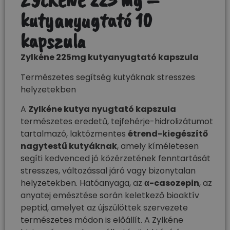
ZYLKÉNE 225 mg –
kutyanyugtató 10
kapszula
Zylkéne 225mg kutyanyugtató kapszula
Természetes segítség kutyáknak stresszes
helyzetekben
A
Zylkéne kutya nyugtató kapszula
természetes eredetű, tejfehérje-hidrolizátumot
tartalmazó, laktózmentes
étrend-kiegészítő
nagytestű kutyáknak
, amely kíméletesen
segíti kedvenced jó közérzetének fenntartását
stresszes, változással járó vagy bizonytalan
helyzetekben. Hatóanyaga, az
α-casozepin
, az
anyatej emésztése során keletkező bioaktív
peptid, amelyet az újszülöttek szervezete
természetes módon is előállít. A Zylkéne