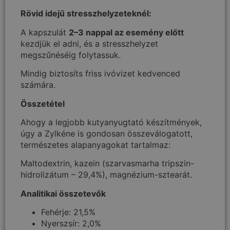
Rövid idejű stresszhelyzeteknél:
A kapszulát
2–3 nappal az esemény előtt
kezdjük el adni, és a stresszhelyzet
megszűnéséig folytassuk.
Mindig biztosíts friss ivóvizet kedvenced
számára.
Összetétel
Ahogy a legjobb kutyanyugtató készítmények,
úgy a Zylkéne is gondosan összeválogatott,
természetes alapanyagokat tartalmaz:
Maltodextrin, kazein (szarvasmarha tripszin-
hidrolizátum – 29,4%), magnézium-sztearát.
Analitikai összetevők
Fehérje: 21,5%
Nyerszsír: 2,0%