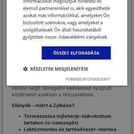
információkat megosztjuk hirdetési és
formájában jelennek meg, például:
elemző partnereinkkel is, akik egyesíthetik
azokat más információkkal, amelyeket Ön
visszahúzódás, rejtőzködés
étvágytalanság vagy túlzott étvágy
biztosított számukra, vagy amelyeket a
játszókedv csökkenése
szolgáltatásaik Ön általi használatából
túlzott tisztálkodás
gyűjtöttek össze.
Adatvédelmi irányelvek
alvászavarok
szobatisztaság „elfelejtése”
ÖSSZES ELFOGADÁSA
félelem, menekülési kísérletek
megváltozott testtartás
ingerlékenység vagy agresszió
RÉSZLETEK MEGJELENÍTÉSE
csökkent érdeklődés a családtagok iránt
POWERED BY COOKIESCRIPT
A Zylkéne kutyanyugtató kapszula természetes
módon segít támogatni kedvenced nyugodt
közérzetét ezekben a helyzetekben.
Előnyök – miért a Zylkéne?
Természetes tejfehérje-hidrolizátum
tartalom (α-casozepin)
Laktózmentes és tartósítószer-mentes