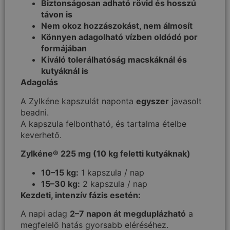
Biztonságosan adható rövid és hosszú
távon is
Nem okoz hozzászokást, nem álmosít
Könnyen adagolható vízben oldódó por
formájában
Kiváló tolerálhatóság macskáknál és
kutyáknál is
Adagolás
A Zylkéne kapszulát naponta
egyszer
javasolt
beadni.
A kapszula felbontható, és tartalma ételbe
keverhető.
Zylkéne® 225 mg (10 kg feletti kutyáknak)
10–15 kg:
1 kapszula / nap
15–30 kg:
2 kapszula / nap
Kezdeti, intenzív fázis esetén:
A napi adag
2–7 napon át megduplázható
a
megfelelő hatás gyorsabb eléréséhez.