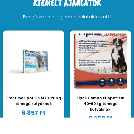
KIEMELT AJÁNLATOK
Böngésszen a legjobb ajánlatok között!
Frontline Spot On M 10-20 kg
Fipnil Combo XL Spot-On
tömegű kutyáknak
40-60 kg tömegű
kutyáknak
6 857
Ft
8 058
Ft
Kosárba teszem
Kosárba teszem