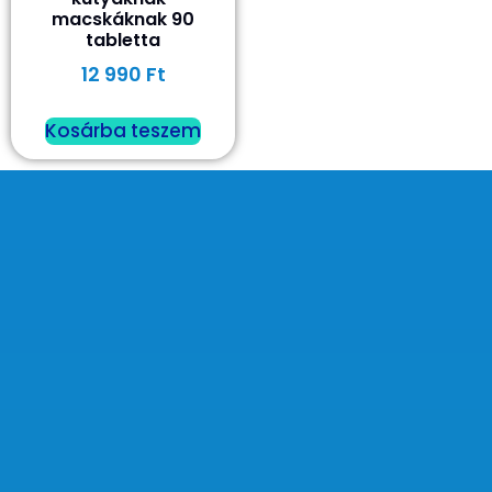
macskáknak 90
tabletta
12 990
Ft
Kosárba teszem