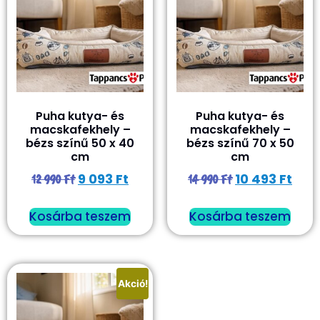
Puha kutya- és
Puha kutya- és
macskafekhely –
macskafekhely –
bézs színű 50 x 40
bézs színű 70 x 50
cm
cm
9 093
Ft
10 493
Ft
12 990
Ft
14 990
Ft
Kosárba teszem
Kosárba teszem
Akció!