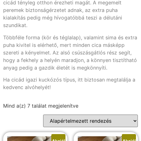
cicád tényleg otthon érezheti magát. A megemelt
peremek biztonságérzetet adnak, az extra puha
kialakítás pedig még hívogatóbbá teszi a délutáni
szundikat.
Többféle forma (kör és téglalap), valamint sima és extra
puha kivitel is elérhető, mert minden cica másképp
szereti a kényelmet. Az alsó csúszásgátlós rész segít,
hogy a fekhely a helyén maradjon, a könnyen tisztítható
anyag pedig a gazdik életét is megkönnyíti.
Ha cicád igazi kuckózós típus, itt biztosan megtalálja a
kedvenc alvóhelyét!
Mind a(z) 7 találat megjelenítve
Akció!
Akció!