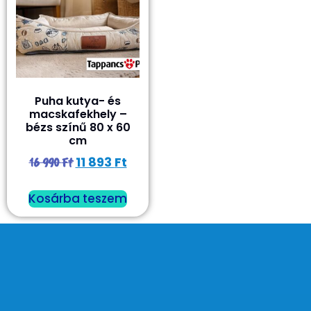
Puha kutya- és
macskafekhely –
bézs színű 80 x 60
cm
11 893
Ft
16 990
Ft
Kosárba teszem