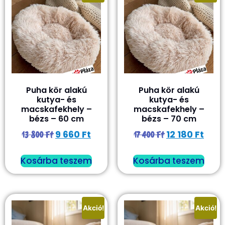
Puha kör alakú
Puha kör alakú
kutya- és
kutya- és
macskafekhely –
macskafekhely –
bézs – 60 cm
bézs – 70 cm
9 660
Ft
12 180
Ft
13 800
Ft
17 400
Ft
Kosárba teszem
Kosárba teszem
Akció!
Akció!