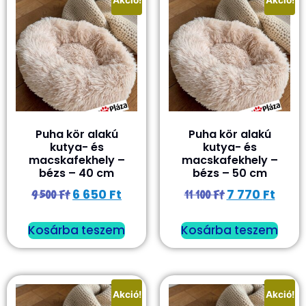
Puha kör alakú
Puha kör alakú
kutya- és
kutya- és
macskafekhely –
macskafekhely –
bézs – 40 cm
bézs – 50 cm
6 650
Ft
7 770
Ft
9 500
Ft
11 100
Ft
Kosárba teszem
Kosárba teszem
Akció!
Akció!