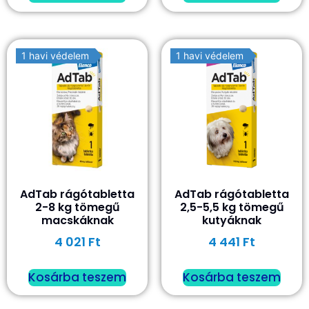
1 havi védelem
1 havi védelem
AdTab rágótabletta
AdTab rágótabletta
2-8 kg tömegű
2,5-5,5 kg tömegű
macskáknak
kutyáknak
4 021
Ft
4 441
Ft
Kosárba teszem
Kosárba teszem