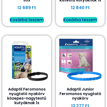
30x
kistestű kutyáknak 1x
12 689
Ft
12 840
Ft
Kosárba teszem
Kosárba teszem
Adaptil Feromonos
Adaptil Junior
nyugtató nyakörv
Feromonos nyugtató
közepes-nagytestű
nyakörv
kutyáknak 1x
13 277
Ft