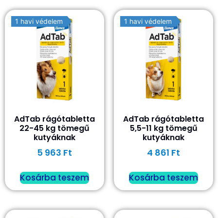
1 havi védelem
1 havi védelem
AdTab rágótabletta
AdTab rágótabletta
22-45 kg tömegű
5,5-11 kg tömegű
kutyáknak
kutyáknak
5 963
Ft
4 861
Ft
Kosárba teszem
Kosárba teszem