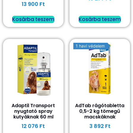
13 900
Ft
Kosárba teszem
Kosárba teszem
1 havi védelem
Adaptil Transport
AdTab rágótabletta
nyugtató spray
0,5-2 kg tömegű
kutyáknak 60 ml
macskáknak
12 076
Ft
3 892
Ft