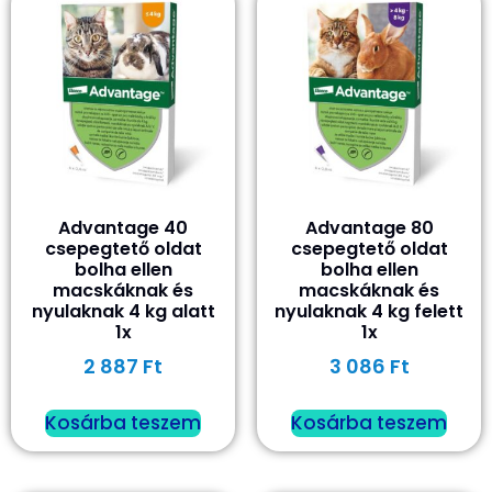
Advantage 40
Advantage 80
csepegtető oldat
csepegtető oldat
bolha ellen
bolha ellen
macskáknak és
macskáknak és
nyulaknak 4 kg alatt
nyulaknak 4 kg felett
1x
1x
2 887
Ft
3 086
Ft
Kosárba teszem
Kosárba teszem