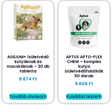
AGILIUM+ ízületvédő
APTUS APTO-FLEX
kutyáknak és
CHEW – komplex
macskáknak – 30 db
kutya
tabletta
izületvédőfalatkák
50 darab
9 874
Ft
9 606
Ft
Tovább olvasom
Kosárba teszem