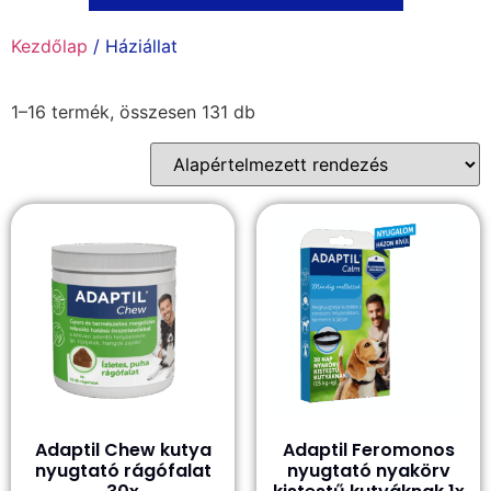
Kezdőlap
/ Háziállat
1–16 termék, összesen 131 db
Adaptil Chew kutya
Adaptil Feromonos
nyugtató rágófalat
nyugtató nyakörv