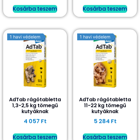
Kosárba teszem
Kosárba teszem
1 havi védelem
1 havi védelem
AdTab rágótabletta
AdTab rágótabletta
1,3-2,5 kg tömegű
11-22 kg tömegű
kutyáknak
kutyáknak
4 057
Ft
5 284
Ft
Kosárba teszem
Kosárba teszem