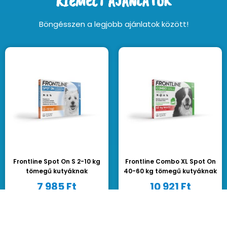
KIEMELT AJÁNLATOK
Böngésszen a legjobb ajánlatok között!
Frontline Spot On S 2-10 kg
Frontline Combo XL Spot On
tömegű kutyáknak
40-60 kg tömegű kutyáknak
7 985
Ft
10 921
Ft
Kosárba teszem
Kosárba teszem