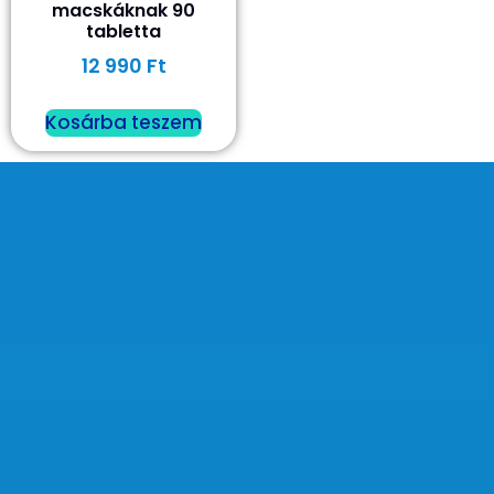
macskáknak 90
tabletta
12 990
Ft
Kosárba teszem