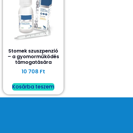
Stomek szuszpenzió
– a gyomorműködés
támogatására
10 708
Ft
Kosárba teszem