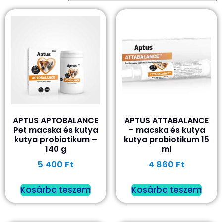
APTUS APTOBALANCE
APTUS ATTABALANCE
Pet macska és kutya
– macska és kutya
kutya probiotikum​ –
kutya probiotikum 15
140 g
ml
5 400
Ft
4 860
Ft
Kosárba teszem
Kosárba teszem