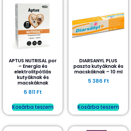
APTUS NUTRISAL por
DIARSANYL PLUS
– Energia és
paszta kutyáknak és
elektrolitpótlás
macskáknak – 10 ml
kutyáknak és
5 386
Ft
macskáknak
6 811
Ft
Kosárba teszem
Kosárba teszem