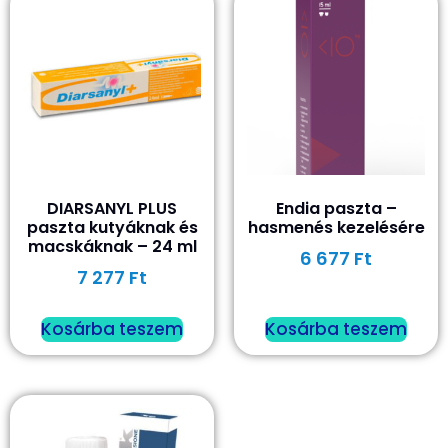
DIARSANYL PLUS
Endia paszta –
paszta kutyáknak és
hasmenés kezelésére
macskáknak – 24 ml
6 677
Ft
7 277
Ft
Kosárba teszem
Kosárba teszem