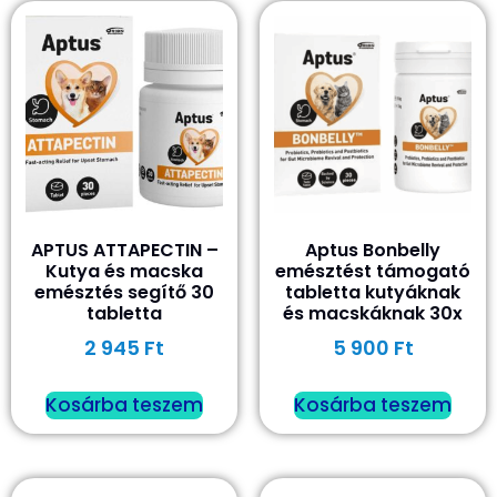
APTUS ATTAPECTIN –
Aptus Bonbelly
Kutya és macska
emésztést támogató
emésztés segítő​ 30
tabletta kutyáknak
tabletta
és macskáknak 30x
2 945
Ft
5 900
Ft
Kosárba teszem
Kosárba teszem