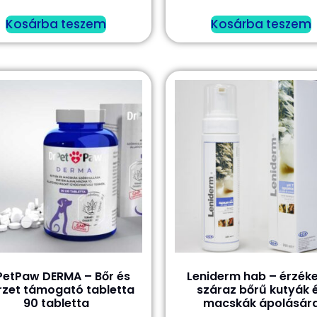
Kosárba teszem
Kosárba teszem
PetPaw DERMA – Bőr és
Leniderm hab – érzéke
rzet támogató tabletta
száraz bőrű kutyák 
90 tabletta
macskák ápolásár