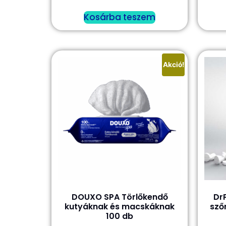
Kosárba teszem
Akció!
DOUXO SPA Törlőkendő
Dr
kutyáknak és macskáknak
sző
100 db