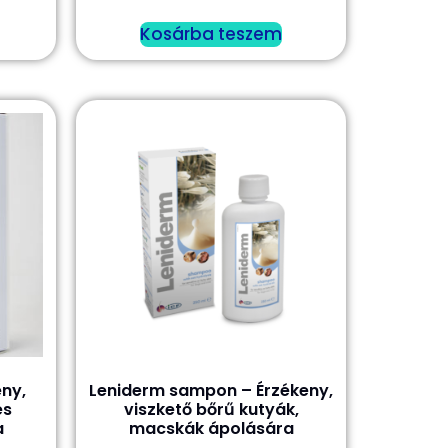
Kosárba teszem
ny,
Leniderm sampon – Érzékeny,
és
viszkető bőrű kutyák,
a
macskák ápolására