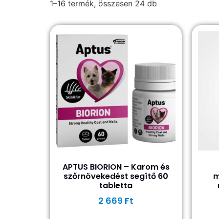
1–16 termék, összesen 24 db
APTUS BIORION – Karom és
szőrnövekedést segítő 60
m
tabletta
2 669
Ft