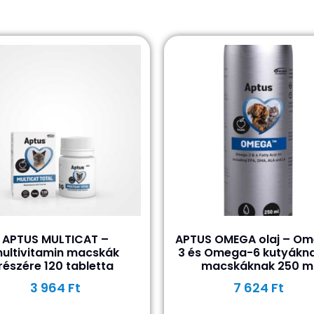
APTUS MULTICAT –
APTUS OMEGA olaj – O
ultivitamin macskák
3 és Omega-6 kutyákna
részére 120 tabletta
macskáknak 250 m
3 964
Ft
7 624
Ft