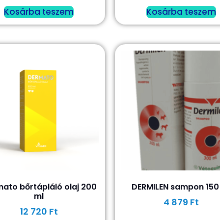
Kosárba teszem
Kosárba teszem
ato bőrtápláló olaj 200
DERMILEN sampon 150
ml
4 879
Ft
12 720
Ft