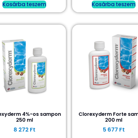
Kosárba teszem
Kosárba teszem
exyderm 4%-os sampon
Clorexyderm Forte sa
250 ml
200 ml
8 272
Ft
5 677
Ft