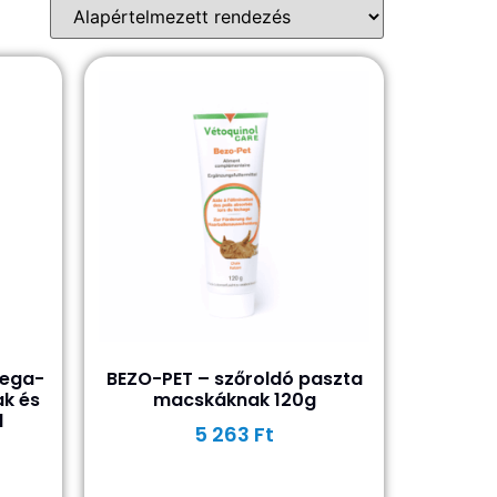
mega-
BEZO-PET – szőroldó paszta
k és
macskáknak 120g
l
5 263
Ft