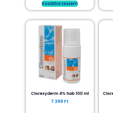
Kosárba teszem
Clorexyderm 4% hab 100 ml
Clor
7 399
Ft