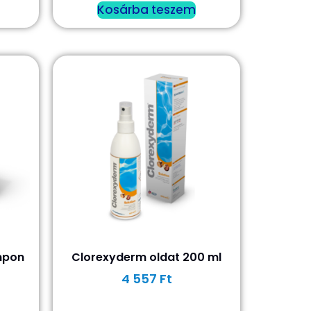
Kosárba teszem
mpon
Clorexyderm oldat 200 ml
4 557
Ft