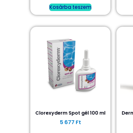
Kosárba teszem
Clorexyderm Spot gél 100 ml
Derm
5 677
Ft