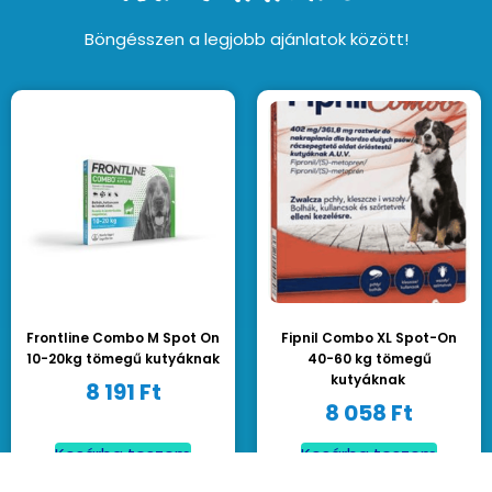
Böngésszen a legjobb ajánlatok között!
Frontline Combo M Spot On
Fipnil Combo XL Spot-On
10-20kg tömegű kutyáknak
40-60 kg tömegű
kutyáknak
8 191
Ft
8 058
Ft
Kosárba teszem
Kosárba teszem