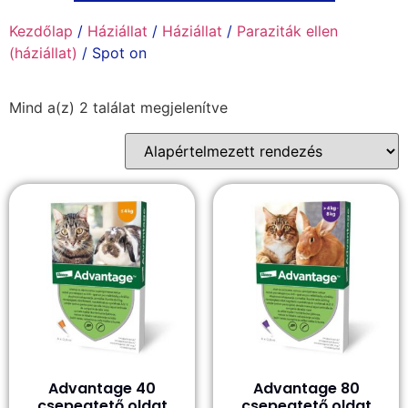
Kezdőlap
/
Háziállat
/
Háziállat
/
Paraziták ellen
(háziállat)
/ Spot on
Mind a(z) 2 találat megjelenítve
Advantage 40
Advantage 80
csepegtető oldat
csepegtető oldat