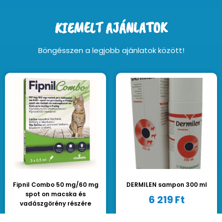
KIEMELT AJÁNLATOK
Böngésszen a legjobb ajánlatok között!
Fipnil Combo 50 mg/60 mg
DERMILEN sampon 300 ml
spot on macska és
6 219
Ft
vadászgörény részére
3 983
Ft