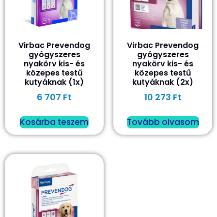
Virbac Prevendog
Virbac Prevendog
gyógyszeres
gyógyszeres
nyakörv kis- és
nyakörv kis- és
közepes testű
közepes testű
kutyáknak (1x)
kutyáknak (2x)
6 707
Ft
10 273
Ft
Kosárba teszem
Tovább olvasom