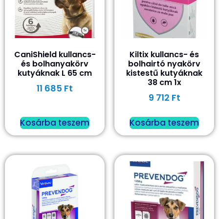
CaniShield kullancs-
Kiltix kullancs- és
és bolhanyakörv
bolhairtó nyakörv
kutyáknak L 65 cm
kistestű kutyáknak
38 cm 1x
11 685
Ft
9 712
Ft
Kosárba teszem
Kosárba teszem