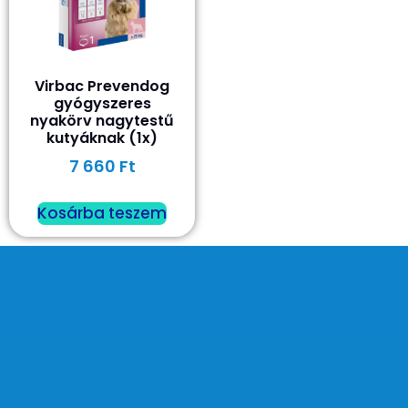
Virbac Prevendog
gyógyszeres
nyakörv nagytestű
kutyáknak (1x)
7 660
Ft
Kosárba teszem