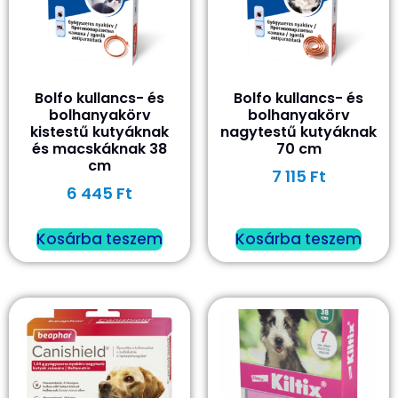
Bolfo kullancs- és
Bolfo kullancs- és
bolhanyakörv
bolhanyakörv
kistestű kutyáknak
nagytestű kutyáknak
és macskáknak 38
70 cm
cm
7 115
Ft
6 445
Ft
Kosárba teszem
Kosárba teszem