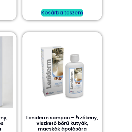
Kosárba teszem
ny,
Leniderm sampon – Érzékeny,
és
viszkető bőrű kutyák,
a
macskák ápolására