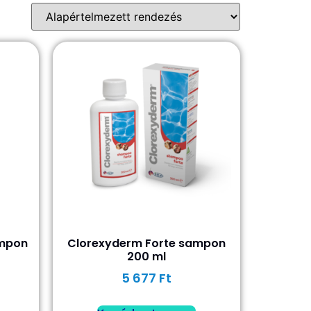
ampon
Clorexyderm Forte sampon
200 ml
5 677
Ft