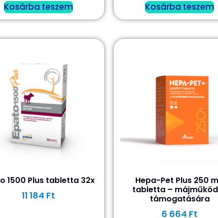
Kosárba teszem
Kosárba teszem
o 1500 Plus tabletta 32x
Hepa-Pet Plus 250 
tabletta – májműköd
11 184
Ft
támogatására
6 664
Ft