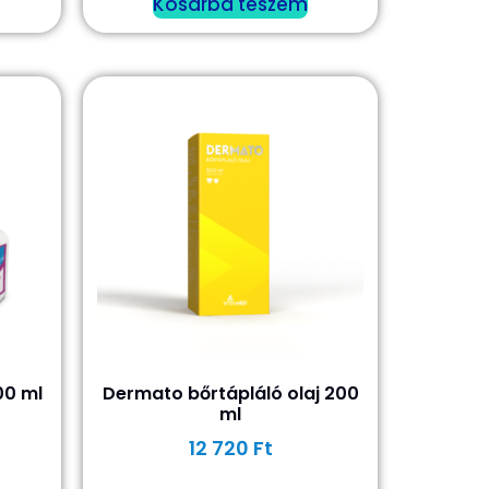
Kosárba teszem
00 ml
Dermato bőrtápláló olaj 200
ml
12 720
Ft