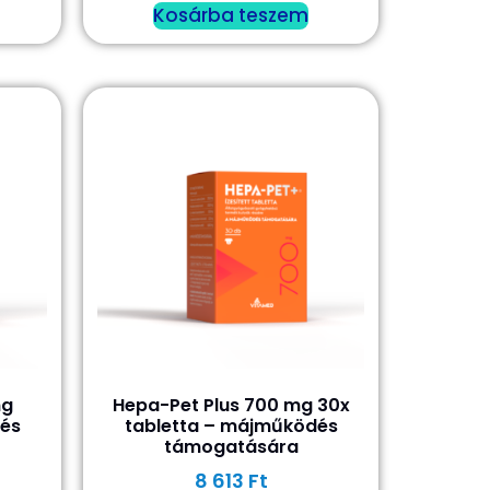
Kosárba teszem
mg
Hepa-Pet Plus 700 mg 30x
és
tabletta – májműködés
támogatására
8 613
Ft