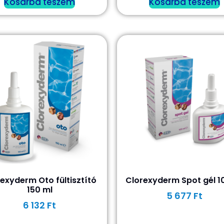
Kosárba teszem
Kosárba teszem
exyderm Oto fültisztító
Clorexyderm Spot gél 1
150 ml
5 677
Ft
6 132
Ft