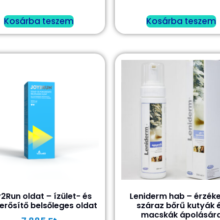
Kosárba teszem
Kosárba teszem
2Run oldat – ízület- és
Leniderm hab – érzéke
erősítő belsőleges oldat
száraz bőrű kutyák 
macskák ápolásár