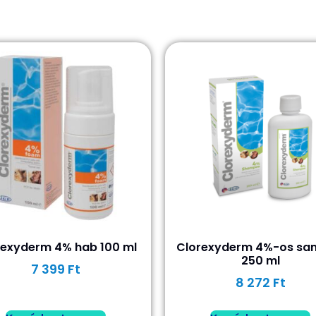
rexyderm 4% hab 100 ml
Clorexyderm 4%-os s
250 ml
7 399
Ft
8 272
Ft