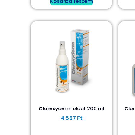
Kosárba teszem
Clorexyderm oldat 200 ml
Clor
4 557
Ft