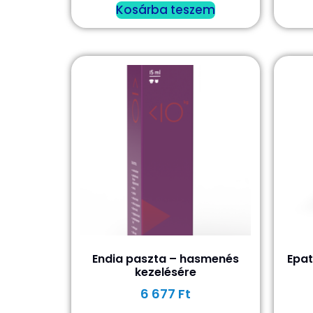
Kosárba teszem
Endia paszta – hasmenés
Epat
kezelésére
6 677
Ft