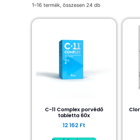
1–16 termék, összesen 24 db
C-11 Complex porvédő
Clo
tabletta 60x
12 162
Ft