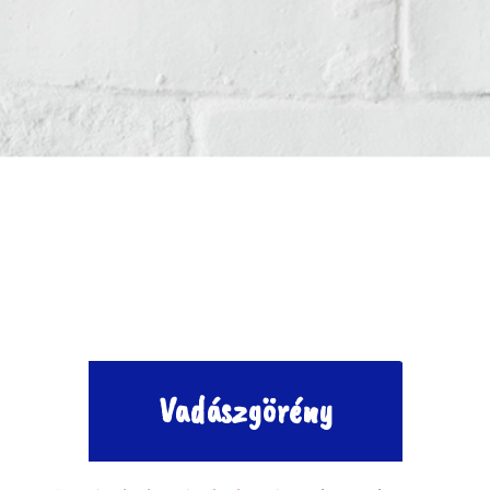
Vadászgörény