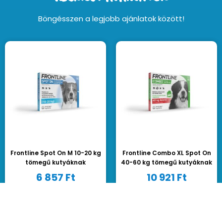
Böngésszen a legjobb ajánlatok között!
Frontline Spot On M 10-20 kg
Frontline Combo XL Spot On
tömegű kutyáknak
40-60 kg tömegű kutyáknak
6 857
Ft
10 921
Ft
Kosárba teszem
Kosárba teszem