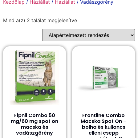
Kezdőlap
/
Háziállat
/
Háziállat
/ Vadászgörény
Mind a(z) 2 találat megjelenítve
Fipnil Combo 50
Frontline Combo
mg/60 mg spot on
Macska Spot On –
macska és
bolha és kullancs
vadászgörény
elleni csepp