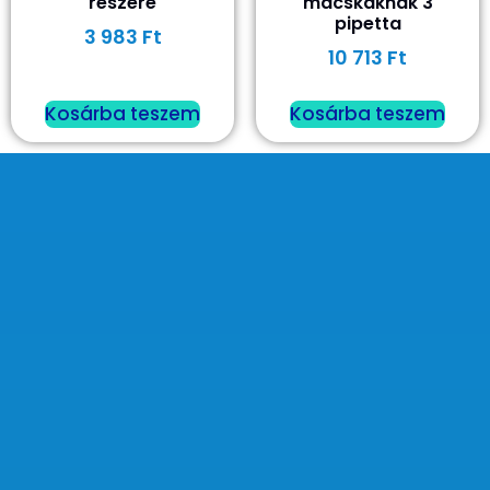
részére
macskáknak 3
pipetta
3 983
Ft
10 713
Ft
Kosárba teszem
Kosárba teszem