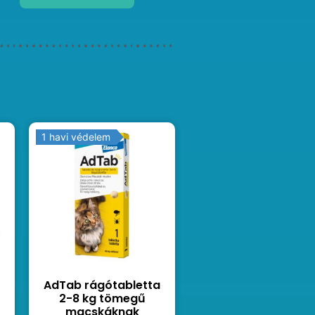
1 havi védelem
AdTab rágótabletta
2-8 kg tömegű
macskáknak