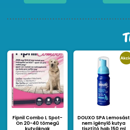
T
Akci
Fipnil Combo L Spot-
DOUXO SPA Lemosást
On 20-40 tömegű
nem igénylő kutya
kutyáknak
tisztító hab 150 ml