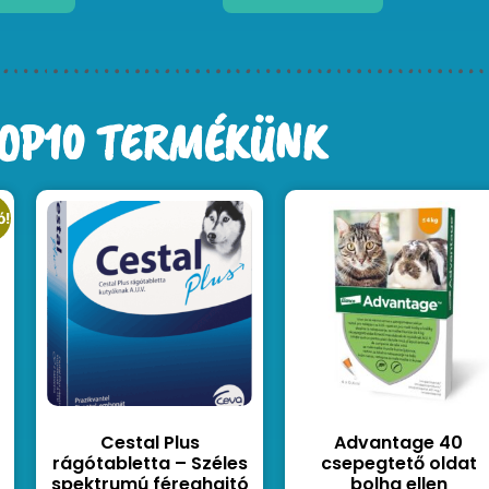
OP10 TERMÉKÜNK
ó!
Cestal Plus
Advantage 40
rágótabletta – Széles
csepegtető oldat
spektrumú féreghajtó
bolha ellen