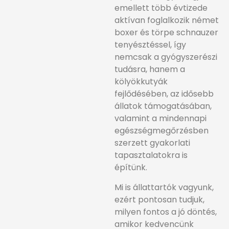
emellett több évtizede
aktívan foglalkozik német
boxer és törpe schnauzer
tenyésztéssel, így
nemcsak a gyógyszerészi
tudásra, hanem a
kölyökkutyák
fejlődésében, az idősebb
állatok támogatásában,
valamint a mindennapi
egészségmegőrzésben
szerzett gyakorlati
tapasztalatokra is
építünk.
Mi is állattartók vagyunk,
ezért pontosan tudjuk,
milyen fontos a jó döntés,
amikor kedvencünk