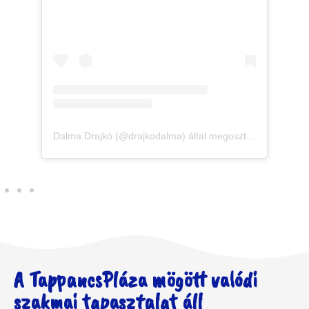
Dalma Drajkó (@drajkodalma) által megosztott bejegyzés
A TappancsPláza mögött valódi
szakmai tapasztalat áll