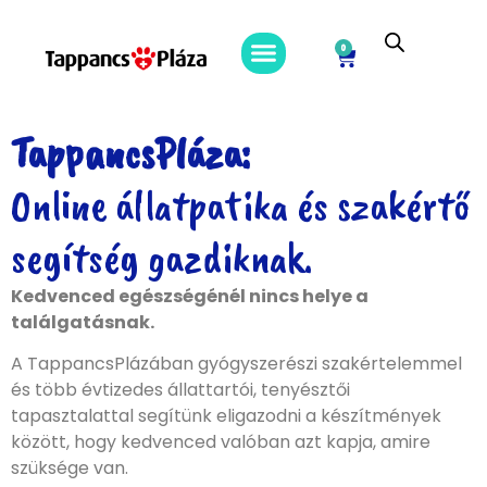
0
TappancsPláza:
Online állatpatika és szakértő
segítség gazdiknak.
Kedvenced egészségénél nincs helye a
találgatásnak.
A TappancsPlázában gyógyszerészi szakértelemmel
és több évtizedes állattartói, tenyésztői
tapasztalattal segítünk eligazodni a készítmények
között, hogy kedvenced valóban azt kapja, amire
szüksége van.