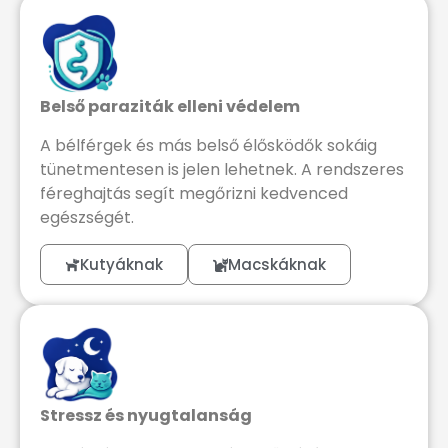
Belső paraziták elleni védelem
A bélférgek és más belső élősködők sokáig
tünetmentesen is jelen lehetnek. A rendszeres
féreghajtás segít megőrizni kedvenced
egészségét.
Kutyáknak
Macskáknak
Stressz és nyugtalanság