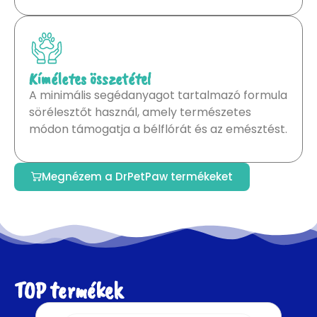
Kíméletes összetétel
A minimális segédanyagot tartalmazó formula
sörélesztőt használ, amely természetes
módon támogatja a bélflórát és az emésztést.
Megnézem a DrPetPaw termékeket
TOP termékek