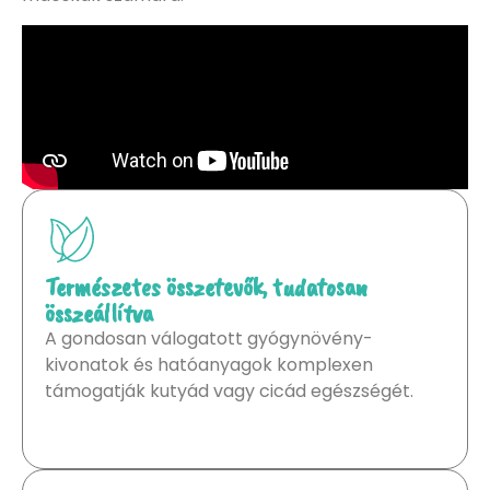
Természetes összetevők, tudatosan
összeállítva
A gondosan válogatott gyógynövény-
kivonatok és hatóanyagok komplexen
támogatják kutyád vagy cicád egészségét.