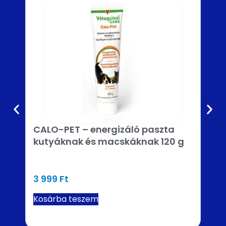
CALO-PET – energizáló paszta
Hűs
kutyáknak és macskáknak 120 g
önh
cm
3 999
Ft
5 6
Kosárba teszem
Tov