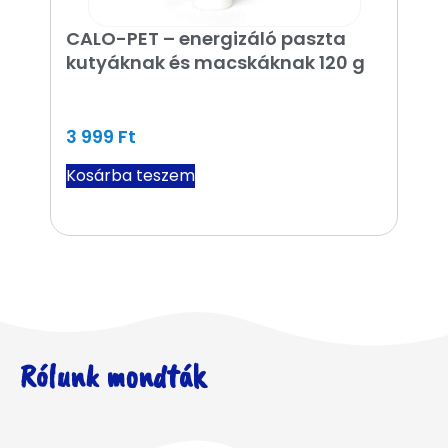
CALO-PET – energizáló paszta
Hűs
kutyáknak és macskáknak 120 g
önh
cm
3 999
Ft
5 6
Kosárba teszem
Tov
Rólunk mondták