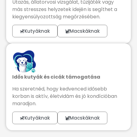
Utazás, állatorvosi vizsgálat, tűzijáték vagy
más stresszes helyzetek idején is segíthet a
kiegyensúlyozottság megőrzésében.
Kutyáknak
Macskáknak
Idős kutyák és cicák támogatása
Ha szeretnéd, hogy kedvenced idősebb
korban is aktív, életvidám és jó kondícióban
maradjon.
Kutyáknak
Macskáknak