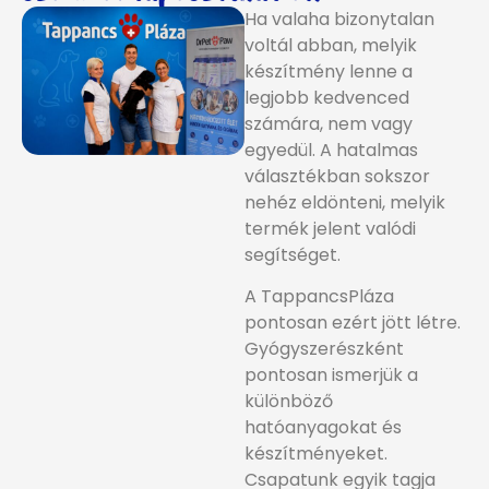
Ha valaha bizonytalan
voltál abban, melyik
készítmény lenne a
legjobb kedvenced
számára, nem vagy
egyedül. A hatalmas
választékban sokszor
nehéz eldönteni, melyik
termék jelent valódi
segítséget.
A TappancsPláza
pontosan ezért jött létre.
Gyógyszerészként
pontosan ismerjük a
különböző
hatóanyagokat és
készítményeket.
Csapatunk egyik tagja